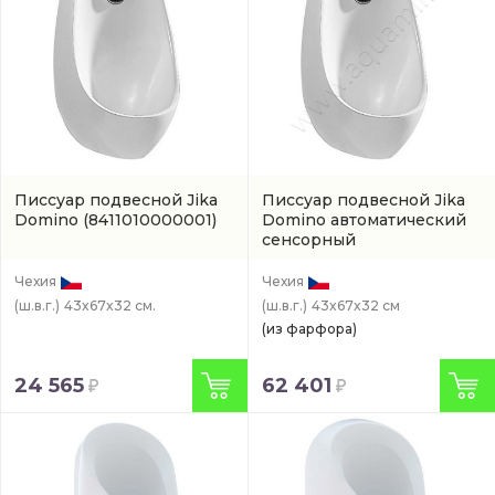
Писсуар подвесной Jika
Писсуар подвесной Jika
Domino
(8411010000001)
Domino автоматический
сенсорный
(8411010004871)
Чехия
Чехия
(ш.в.г.)
43x67x32 см.
(ш.в.г.)
43x67x32 см
(из фарфора)
24 565
62 401