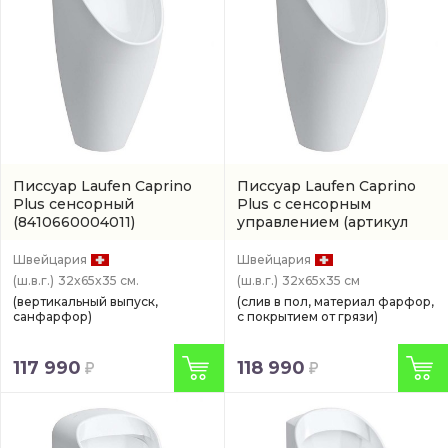
Писсуар Laufen Caprino
Писсуар Laufen Caprino
Plus сенсорный
Plus с сенсорным
(8410660004011)
управлением
(артикул
8410664004011)
Швейцария
Швейцария
(ш.в.г.)
32x65x35 см.
(ш.в.г.)
32x65x35 см
(вертикальный выпуск,
(слив в пол, материал фарфор,
санфарфор)
с покрытием от грязи)
117 990
118 990