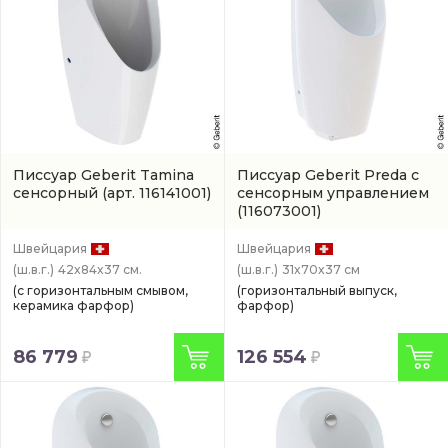
Писсуар Geberit Tamina
Писсуар Geberit Preda с
сенсорный
(арт. 116141001)
сенсорным управлением
(116073001)
Швейцария
Швейцария
(ш.в.г.)
42x84x37 см.
(ш.в.г.)
31x70x37 см
(с горизонтальным смывом,
(горизонтальный выпуск,
керамика фарфор)
фарфор)
86 779
126 554