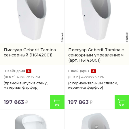
Писсуар Geberit Tamina
Писсуар Geberit Tamina с
сенсорный
(116142001)
сенсорным управлением
(арт. 116143001)
Швейцария
Швейцария
(ш.в.г.)
42x87x37 см.
(ш.в.г.)
42x87x37 см.
(прямой выпуск в стену,
(с горизонтальным сливом,
материал фарфор)
керамика фарфор)
197 863
197 863