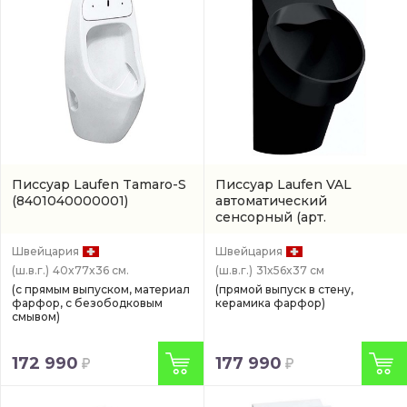
Писсуар Laufen Tamaro-S
Писсуар Laufen VAL
(8401040000001)
автоматический
сенсорный
(арт.
8402860200001)
Швейцария
Швейцария
(ш.в.г.)
40x77x36 см.
(ш.в.г.)
31x56x37 см
(с прямым выпуском, материал
(прямой выпуск в стену,
фарфор, с безободковым
керамика фарфор)
смывом)
172 990
177 990