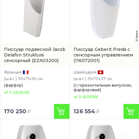
Писсуар подвесной Jacob
Писсуар Geberit Preda с
Delafon Struktura
сенсорным управлением
сенсорный
(EZA03200)
(116072001)
Франция
Швейцария
(ш.в.г.)
30x71x30 см.
(ш.в.г.)
31x70x37 см.
(фарфор)
(с горизонтальным выпуском,
фарфоровый)
В НАЛИЧИИ
170 250
126 554