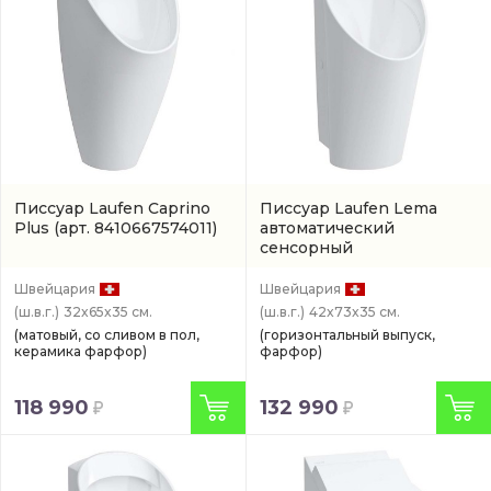
Писсуар Laufen Caprino
Писсуар Laufen Lema
Plus
(арт. 8410667574011)
автоматический
сенсорный
(8411920004011)
Швейцария
Швейцария
(ш.в.г.)
32x65x35 см.
(ш.в.г.)
42x73x35 см.
(матовый, со сливом в пол,
(горизонтальный выпуск,
керамика фарфор)
фарфор)
118 990
132 990