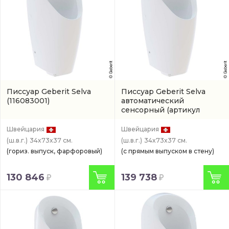
Писсуар Geberit Selva
Писсуар Geberit Selva
(116083001)
автоматический
сенсорный
(артикул
116082001)
Швейцария
Швейцария
(ш.в.г.)
34x73x37 см.
(ш.в.г.)
34x73x37 см.
(гориз. выпуск, фарфоровый)
(с прямым выпуском в стену)
130 846
139 738