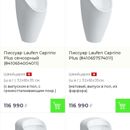
Писсуар Laufen Caprino
Писсуар Laufen Caprino
Plus сенсорный
Plus
(8410657574011)
(8410654004011)
Швейцария
Швейцария
(ш.в.г.)
32x65x35 см.
(ш.в.г.)
32x65x35см.
(с выпуском в пол, с
(матовый, выпуск в пол, из
грязеотталкивающим покр.)
фарфора)
116 990
116 990