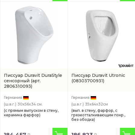
Писсуар Duravit DuraStyle
Писсуар Duravit Utronic
сенсорный
(арт.
(08303700931)
2806310093)
Германия
Германия
(ш.в.г.)
30x56x34 см.
(ш.в.г.)
35x64x32см
(с прямым выпуском в стену,
(вып. в стену, фарфор, с
керамика фарфор)
грязеотталкивающим покр.,
без ободка)
184 457
186 823