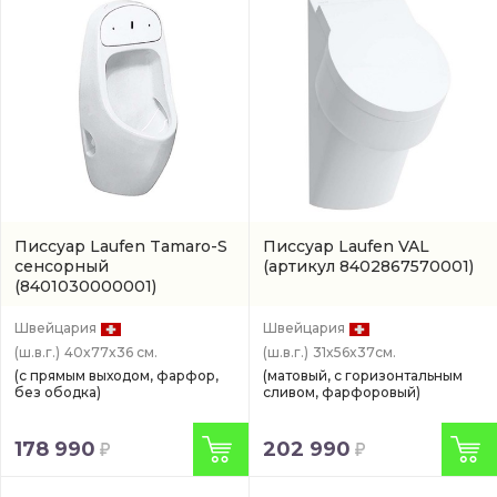
Писсуар Laufen Tamaro-S
Писсуар Laufen VAL
сенсорный
(артикул 8402867570001)
(8401030000001)
Швейцария
Швейцария
(ш.в.г.)
40x77x36 см.
(ш.в.г.)
31x56x37см.
(с прямым выходом, фарфор,
(матовый, с горизонтальным
без ободка)
сливом, фарфоровый)
178 990
202 990