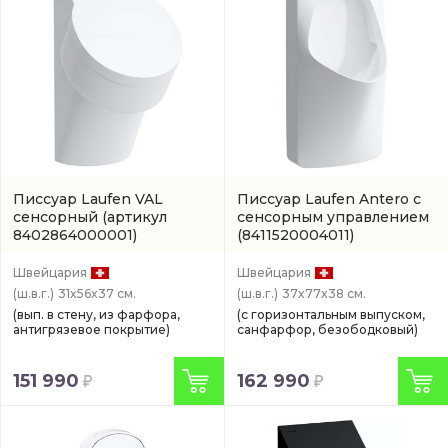
Писсуар Laufen VAL
Писсуар Laufen Antero с
сенсорный
(артикул
сенсорным управлением
8402864000001)
(8411520004011)
Швейцария
Швейцария
(ш.в.г.)
31x56x37 см.
(ш.в.г.)
37x77x38 см.
(вып. в стену, из фарфора,
(с горизонтальным выпуском,
антигрязевое покрытие)
санфарфор, безободковый)
151 990
162 990