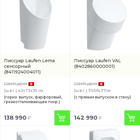
Писсуар Laufen Lema
Писсуар Laufen VAL
сенсорный
(8402860000001)
(8411924004011)
Швейцария
Швейцария
(ш.в.г.)
42x73x35 см.
(ш.в.г.)
31x56x37см
(гориз. выпуск, фарфоровый,
(с прямым выпуском в стену)
грязеотталкивающее покр.)
138 990
142 990