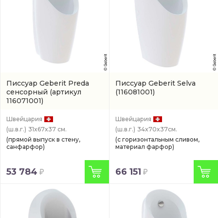
Писсуар Geberit Preda
Писсуар Geberit Selva
сенсорный
(артикул
(116081001)
116071001)
Швейцария
Швейцария
(ш.в.г.)
31x67x37 см.
(ш.в.г.)
34x70x37см.
(прямой выпуск в стену,
(с горизонтальным сливом,
санфарфор)
материал фарфор)
53 784
66 151