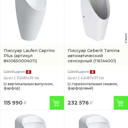
Писсуар Laufen Caprino
Писсуар Geberit Tamina
Plus
(артикул
автоматический
8410650004011)
сенсорный
(116144001)
Швейцария
Швейцария
(ш.в.г.)
32x65x35 см.
(ш.в.г.)
42x87x37 см
(с вертикальным выпуском,
(с горизонтальным смывом,
фарфор)
фарфоровый)
115 990
232 576