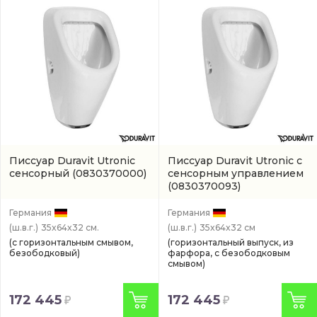
Писсуар Duravit Utronic
Писсуар Duravit Utronic с
сенсорный
(0830370000)
сенсорным управлением
(0830370093)
Германия
Германия
(ш.в.г.)
35x64x32 см.
(ш.в.г.)
35x64x32 см
(с горизонтальным смывом,
(горизонтальный выпуск, из
безободковый)
фарфора, с безободковым
смывом)
172 445
172 445