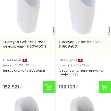
Писсуар Geberit Preda
Писсуар Geberit Selva
сенсорный
(116074001)
(116084001)
Швейцария
Швейцария
(ш.в.г.)
31x70x37 см.
(ш.в.г.)
34x73x37см
(вып. в стену, из фарфора)
(с горизонтальным выпуском,
санфарфор)
152 921
166 103