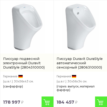
Писсуар подвесной
Писсуар Duravit DuraStyle
электронный Duravit
автоматический
DuraStyle
(2804310000)
сенсорный
(2806310000)
Германия
Германия
(ш.в.г.)
30x56x43 см.
(ш.в.г.)
30x56x34 см.
(санфарфор)
(гориз. выпуск, материал
фарфор)
178 997
184 457