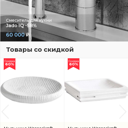
Смеситель для кухни
Jado IQ -58%
60 000
Товары со скидкой
Скидка
Скидка
60%
60%