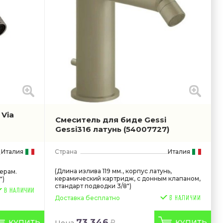
 Via
Смеситель для биде Gessi
Gessi316 латунь
(54007727)
Италия
Страна
Италия
(Длина излива 119 мм., корпус латунь,
керам.
керамический картридж, с донным клапаном,
")
стандарт подводки 3/8")
В НАЛИЧИИ
Доставка бесплатно
73 346
КУПИТЬ
КУПИТЬ
Цена