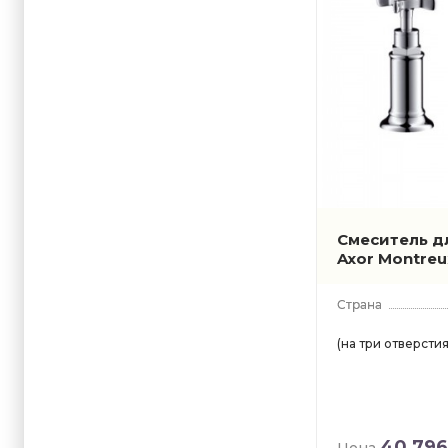
Смеситель д
Axor Montre
(на три отверстия
40 796
Цена