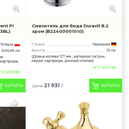
ent Pi
Смеситель для биде Duravit B.2
3BL)
хром
(B22400001010)
Польша
Страна
Германия
Высота
13 см.
5x14x15 см
(Длина излива 127 мм., материал латунь,
ым
керам. картридж, донный клапан)
 картридж,
В НАЛИЧИИ
21 931
КУПИТЬ
КУПИТЬ
Цена