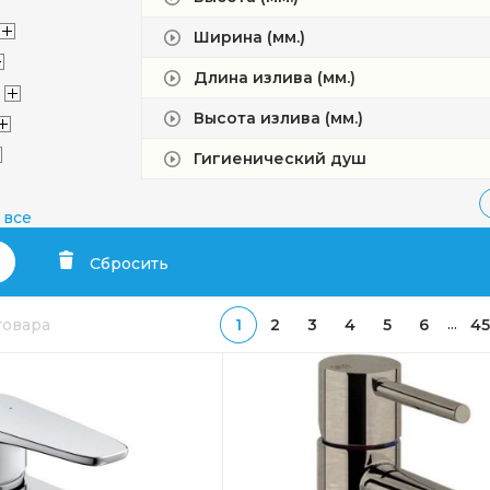
Ширина (мм.)
Длина излива (мм.)
Высота излива (мм.)
Гигиенический душ
 Luxe
 все
Сбросить
ini
...
 товара
1
2
3
4
5
6
45
evon
t