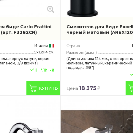
я биде Carlo Frattini
Смеситель для биде Excell
м
(арт. F3282CR)
черный матовый
(AREX120
Италия
5x13x14 см.
(ш.в.г.)
 мм., корпус латунь, керам.
(Длина излива 124 мм., с поворотн
клапаном, 3/8 дюйма)
изливом, латунный, керамический
подводка 3/8")
18 375
КУПИТЬ
Цена