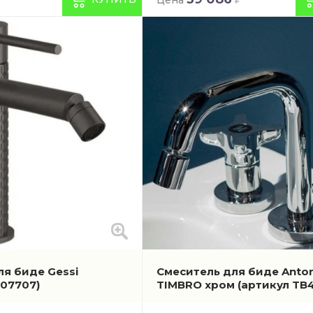
Selection
ля биде Gessi
Смеситель для биде Anton
207707)
TIMBRO хром
(артикул TB4
 Boch