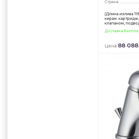
Vitra
Wasserkra
(Длина излива 119
керам. картридж,
Webert
клапаном, подвод
Доставка беспла
88 088
Цена