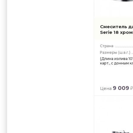
Смеситель дл
Serie 18 хро
(ш.в.г.)
(Длина излива 101
карт., с донным 
9 009
Цена