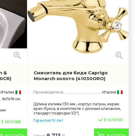
n &
Смеситель для биде Caprigo
0CR)
Monarch золото
(41030ORO)
Италия
Производитель
Италия
6x11x16 см.
(Длина излива 130 мм., корпус латунь, керам.
кран-букса, в комплекте с донным клапаном,
ным
стандарт подводки 1/2")
В НАЛИЧИИ
Гарантия 10 лет
8 713
КУПИТЬ
КУПИТЬ
Цена