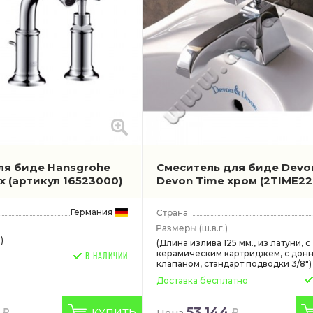
ля биде Hansgrohe
Смеситель для биде Devo
ux
(артикул 16523000)
Devon Time хром
(2TIME22
Германия
(ш.в.г.)
)
(Длина излива 125 мм., из латуни, с
керамическим картриджем, с дон
В НАЛИЧИИ
клапаном, стандарт подводки 3/8")
Доставка бесплатно
53 144
КУПИТЬ
Цена