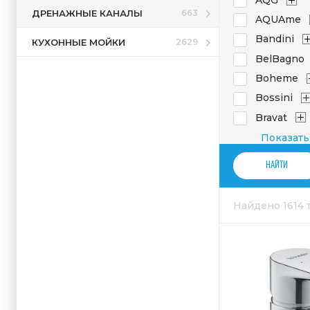
ДРЕНАЖНЫЕ КАНАЛЫ
663
AQUAme
Bandini
КУХОННЫЕ МОЙКИ
2629
BelBagno
Boheme
Bossini
Bravat
Bronze de
Показать
Burlington
Caprigo
Carlo Fratt
Найдено 1614
Cezares
Cisal
Damixa
Devon & D
Dornbrach