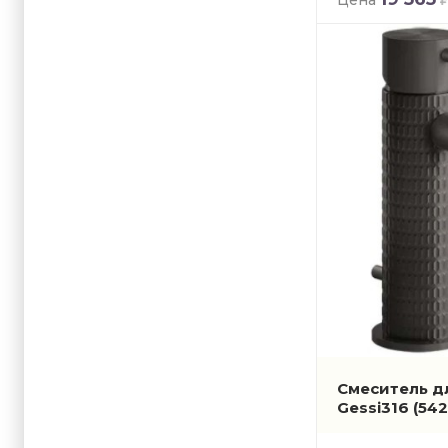
Laufen
Lemark
Migliore
Nicolazzi
Nobili
Paffoni
Plumberia 
Raglo
Rav Slezak
Ravak
Roca
Savol
Timo
TOTO
Смеситель д
Vidima
Gessi316
(54
Villeroy &