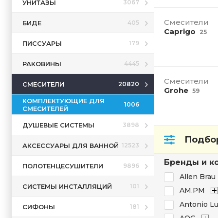
УНИТАЗЫ
3067
Смесители
БИДЕ
405
Caprigo
25
ПИССУАРЫ
179
РАКОВИНЫ
4445
Смесители
СМЕСИТЕЛИ
20820
Grohe
59
КОМПЛЕКТУЮЩИЕ ДЛЯ
1006
СМЕСИТЕЛЕЙ
ДУШЕВЫЕ СИСТЕМЫ
3898
Подбор
АКСЕССУАРЫ ДЛЯ ВАННОЙ
12523
Бренды и к
ПОЛОТЕНЦЕСУШИТЕЛИ
9896
Allen Brau
СИСТЕМЫ ИНСТАЛЛЯЦИЙ
101
AM.PM
Antonio Lu
СИФОНЫ
181
AQG