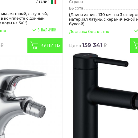
Италия
Высота
ft
 мм., матовый, латунный,
(Длина излива 130 мм., на 3 отверс
 в комплекте с донным
материал латунь, с керамической 
 воды на 3/8")
буксой)
В НАЛИЧИИ
тно
Доставка бесплатно
159 341
КУПИТЬ
Цена