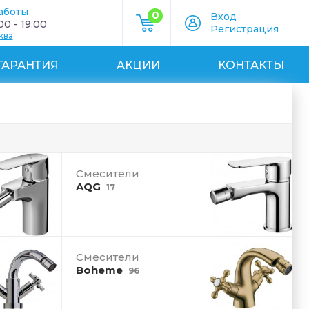
аботы
0
Вход
0 - 19:00
Регистрация
ква
ГАРАНТИЯ
АКЦИИ
КОНТАКТЫ
Смесители
AQG
17
Смесители
Boheme
96