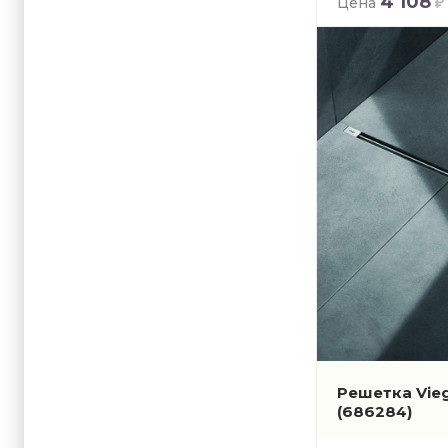
4 108
Цена
Решетка Vieg
(686284)