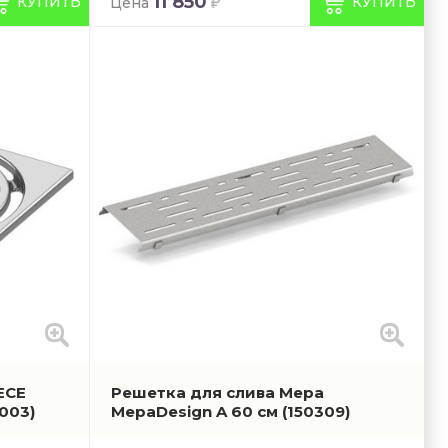
11 850
КУПИТЬ
КУПИТЬ
Цена
ECE
Решетка для слива Mepa
003)
MepaDesign A 60 см
(150309)