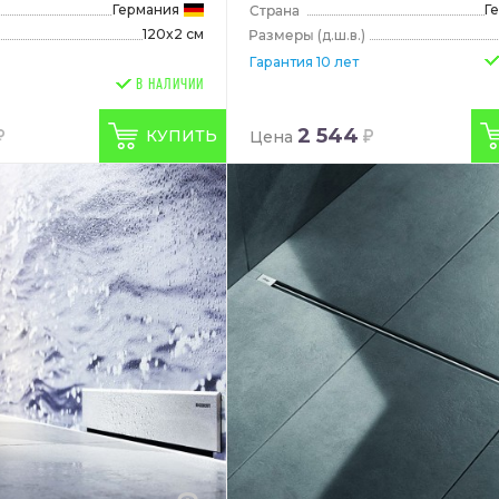
Германия
Г
120x2 см
(д.ш.в.)
Гарантия 10 лет
В НАЛИЧИИ
2 544
КУПИТЬ
Цена