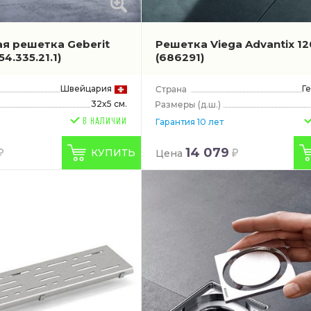
я решетка Geberit
Решетка Viega Advantix 12
54.335.21.1)
(686291)
Швейцария
Г
32x5 см.
(д.ш.)
Гарантия 10 лет
14 079
КУПИТЬ
Цена