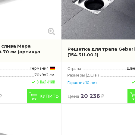
 слива Mepa
Решетка для трапа Geberit
A 70 см
(артикул
(154.311.00.1)
Германия
Шве
70x9x2 см.
(д.ш.в.)
В НАЛИЧИИ
Гарантия 10 лет
20 236
КУПИТЬ
Цена