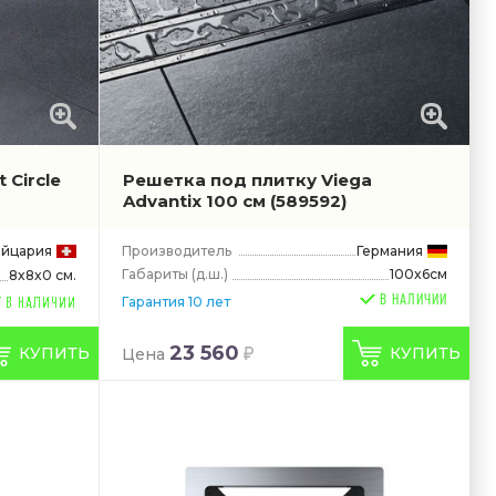
 Circle
Решетка под плитку Viega
Advantix 100 см
(589592)
йцария
Производитель
Германия
Габариты
(д.ш.)
100x6см
8x8x0 см.
В НАЛИЧИИ
Гарантия 10 лет
23 560
КУПИТЬ
КУПИТЬ
Цена