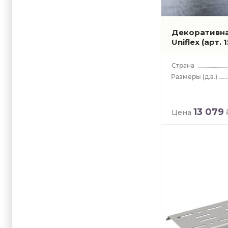
Декоративна
Uniflex
(арт. 1
(д.в.)
13 079
Цена