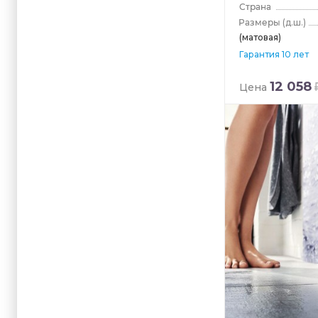
(д.ш.)
(матовая)
Гарантия 10 лет
12 058
Цена