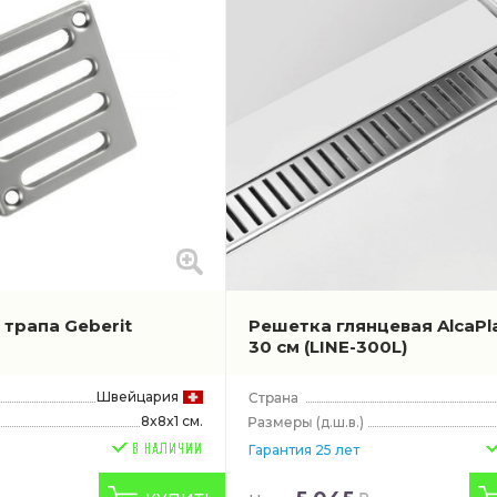
трапа Geberit
Решетка глянцевая AlcaPla
30 см
(LINE-300L)
Швейцария
8x8x1 см.
(д.ш.в.)
Гарантия 25 лет