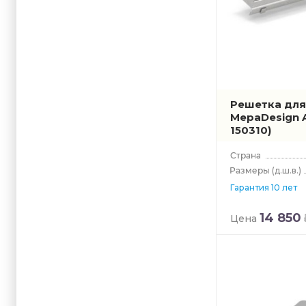
Решетка для
MepaDesign 
150310)
(д.ш.в.)
Гарантия 10 лет
14 850
Цена