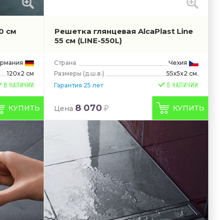
0 см
Решетка глянцевая AlcaPlast Line
55 см
(LINE-550L)
ермания
Страна
Чехия
Размеры
(д.ш.в.)
55x5x2 см.
120x2 см
Гарантия 25 лет
В НАЛИЧИИ
8 070
КУПИТЬ
КУПИТЬ
Цена