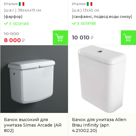
Италия
Италия
(ш.в.г.)
38x44x19 см.
(ш.в.)
13x45 см.
(фарфор)
(санфаянс, подвод воды снизу)
В НАЛИЧИИ
10 000
10 010
8 000
Бачок высокий для
Бачок для унитаза Allen
унитаза Simas Arcade
(AR
Brau Infinity
(арт.
802)
4.21002.20)