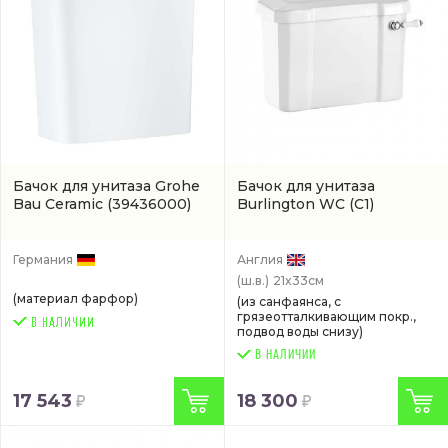
Бачок для унитаза Grohe
Бачок для унитаза
Bau Ceramic
(39436000)
Burlington WC
(C1)
Германия
Англия
(ш.в.)
21x33см
(материал фарфор)
(из санфаянса, с
грязеотталкивающим покр.,
подвод воды снизу)
В НАЛИЧИИ
17 543
18 300