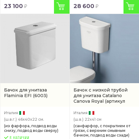
23 100
28 600
Бачок для унитаза
Бачок с низкой трубой
Flaminia EFI
(6003)
для унитаза Catalano
Canova Royal
(артикул
1CZCV00)
Италия
Италия
(ш.в.г.)
46x40x22 см.
(ш.в.)
22x41 см
(из фарфора, подвод воды
(санфарфор, с покрытием от
снизу, подвод воды сверху)
грязи, с верхним смывным
бачком, подвод воды сзади)