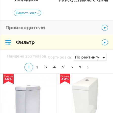
Из искусственного камня
Показать еще »
Производители
Фильтр
Найдено 233 товара
Сортировка:
По рейтингу
1
2
3
4
5
6
7
Скидка
Скидка
50%
30%