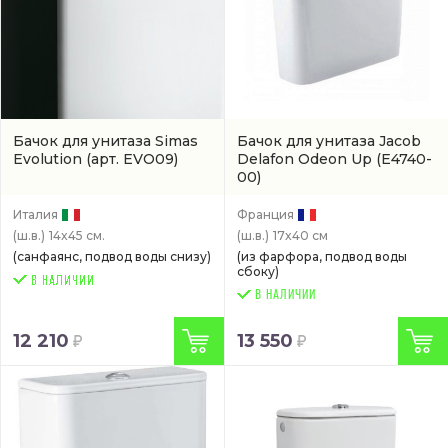
Бачок для унитаза Simas
Бачок для унитаза Jacob
Evolution
(арт. EVO09)
Delafon Odeon Up
(E4740-
00)
Италия
Франция
(ш.в.)
14x45 см.
(ш.в.)
17x40 см
(санфаянс, подвод воды снизу)
(из фарфора, подвод воды
сбоку)
В НАЛИЧИИ
12 210
13 550