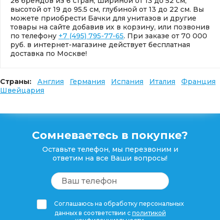
26 брендов из 6 стран, шириной от 13 до 52 см,
высотой от 19 до 95.5 см, глубиной от 13 до 22 см. Вы
можете приобрести Бачки для унитазов и другие
товары на сайте добавив их в корзину, или позвонив
по телефону
+7 (495) 795-77-65
. При заказе от 70 000
руб. в интернет-магазине действует бесплатная
доставка по Москве!
Страны:
Англия
Германия
Испания
Италия
Франция
Швейцария
Сомневаетесь в покупке?
Оставьте телефон, мы перезвоним и
ответим на все Ваши вопросы!
Соглашаюсь на обработку персональных
данных в соответствии с
политикой