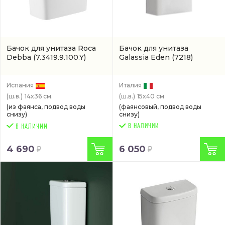
Бачок для унитаза Roca
Бачок для унитаза
Debba
(7.3419.9.100.Y)
Galassia Eden
(7218)
Испания
Италия
(ш.в.)
14x36 см.
(ш.в.)
15x40 см
(из фаянса, подвод воды
(фаянсовый, подвод воды
снизу)
снизу)
В НАЛИЧИИ
4 690
6 050