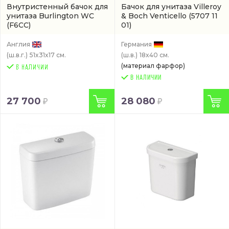
Внутристенный бачок для
Бачок для унитаза Villeroy
унитаза Burlington WC
& Boch Venticello
(5707 11
(F6CC)
01)
Англия
Германия
(ш.в.г.)
51x31x17 см.
(ш.в.)
18x40 см.
(материал фарфор)
В НАЛИЧИИ
27 700
28 080