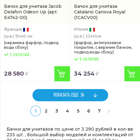
Бачок для унитаза Jacob
Бачок для унитаза
Delafon Odeon Up
(арт.
Catalano Canova Royal
E4742-00)
(1CACV00)
Франция
Италия
(ш.в.)
15x40 см.
(ш.в.)
22x41см
(керамика фарфор, подвод
(фарфор, антигрязевое
воды сбоку)
покрытие, с верхним бачком,
подвод воды сбоку)
В НАЛИЧИИ
28 580
34 254
ПОКАЗАТЬ ЕЩЕ
36
1
2
3
4
5
6
7
Бачки для унитазов по цене от 3 290 рублей в кол-ве
233 шт. , большой выбор моделей и комплектаций от