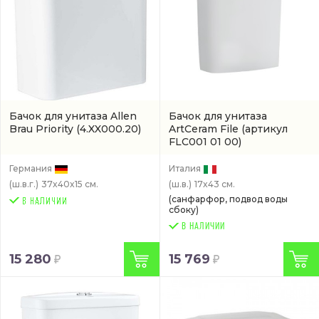
Бачок для унитаза Allen
Бачок для унитаза
Brau Priority
(4.XX000.20)
ArtCeram File
(артикул
FLC001 01 00)
Германия
Италия
(ш.в.г.)
37x40x15 см.
(ш.в.)
17x43 см.
(санфарфор, подвод воды
сбоку)
В НАЛИЧИИ
15 280
15 769