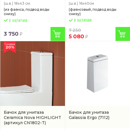
(ш.в.)
18x43 см.
(ш.в.)
16x40см
(из фаянса, подвод воды
(фаянсовый, подвод воды
снизу)
снизу)
В НАЛИЧИИ
7 250
3 750
5 080
Скидка
20%
Бачок для унитаза
Бачок для унитаза
Ceramica Nova HIGHLIGHT
Galassia Ergo
(7112)
(артикул CN1802-T)