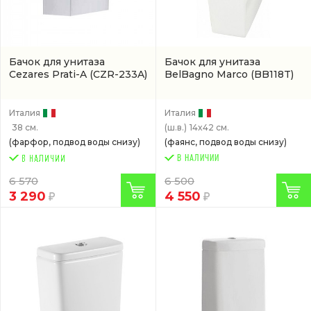
Бачок для унитаза
Бачок для унитаза
Cezares Prati-A
(CZR-233A)
BelBagno Marco
(BB118T)
Италия
Италия
38 см.
(ш.в.)
14x42 см.
(фарфор, подвод воды снизу)
(фаянс, подвод воды снизу)
В НАЛИЧИИ
6 570
6 500
3 290
4 550