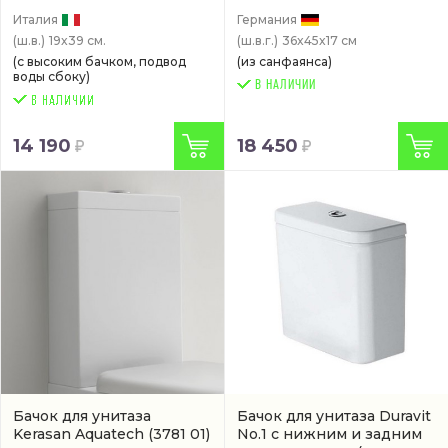
Италия
Германия
(ш.в.)
19x39 см.
(ш.в.г.)
36x45x17 см
(с высоким бачком, подвод
(из санфаянса)
воды сбоку)
В НАЛИЧИИ
14 190
18 450
Бачок для унитаза
Бачок для унитаза Duravit
Kerasan Aquatech
(3781 01)
No.1 с нижним и задним