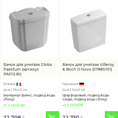
Бачок для унитаза Globo
Бачок для унитаза Villeroy
Paestum
(артикул
& Boch O.Novo
(5788S101)
PA012.BI)
Италия
Германия
(ш.в.)
19x42 см.
(ш.в.)
14x41 см
(материал фаянс, подвод воды
(фарфоровый, подвод воды
сбоку)
сзади, подвод воды сбоку)
В НАЛИЧИИ
22 708
22 750