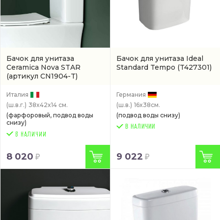
Бачок для унитаза
Бачок для унитаза Ideal
Ceramica Nova STAR
Standard Tempo
(T427301)
(артикул CN1904-T)
Италия
Германия
(ш.в.г.)
38x42x14 см.
(ш.в.)
16x38см.
(фарфоровый, подвод воды
(подвод воды снизу)
снизу)
В НАЛИЧИИ
8 020
9 022