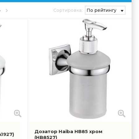
6
Сортировка:
По рейтингу
Дозатор Haiba HB85 хром
A1927)
(HB8527)