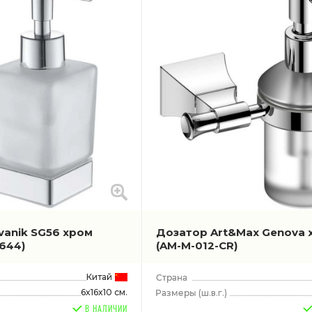
vanik SG56 хром
Дозатор Art&Max Genova 
644)
(AM-M-012-CR)
Китай
6x16x10 см.
(ш.в.г.)
В НАЛИЧИИ