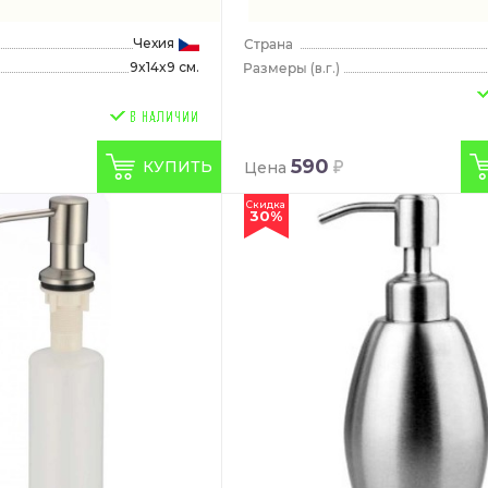
Чехия
9x14x9 см.
(в.г.)
590
КУПИТЬ
Цена
e
Скидка
30%
 Axor
dard