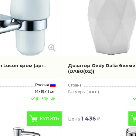
s
h Luson хром
(арт.
Дозатор Gedy Dalia белый
(DA80(02))
Россия
14x19x11 см.
(ш.в.г.)
1 436
КУПИТЬ
Цена