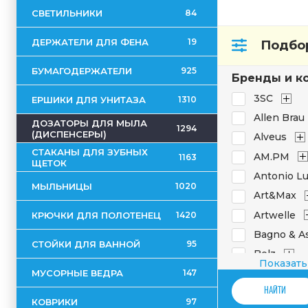
СВЕТИЛЬНИКИ
84
ДЕРЖАТЕЛИ ДЛЯ ФЕНА
19
Подбор
БУМАГОДЕРЖАТЕЛИ
925
Бренды и к
3SC
ЕРШИКИ ДЛЯ УНИТАЗА
1310
Allen Brau
ДОЗАТОРЫ ДЛЯ МЫЛА
1294
(ДИСПЕНСЕРЫ)
Alveus
СТАКАНЫ ДЛЯ ЗУБНЫХ
AM.PM
1163
ЩЕТОК
Antonio Lu
МЫЛЬНИЦЫ
1020
Art&Max
Artwelle
КРЮЧКИ ДЛЯ ПОЛОТЕНЕЦ
1420
Bagno & As
СТОЙКИ ДЛЯ ВАННОЙ
95
Belz
Показать
Bemeta
МУСОРНЫЕ ВЕДРА
147
Bertocci
КОВРИКИ
97