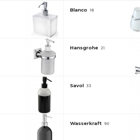
Blanco
18
Hansgrohe
21
Savol
33
Wasserkraft
90