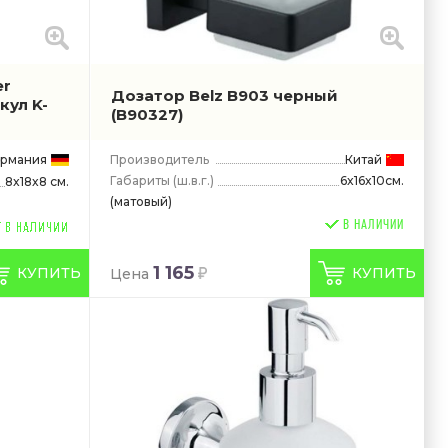
er
Дозатор Belz B903 черный
кул K-
(B90327)
ермания
Производитель
Китай
Габариты
(ш.в.г.)
6x16x10см.
8x18x8 см.
(матовый)
В НАЛИЧИИ
1 165
КУПИТЬ
КУПИТЬ
Цена