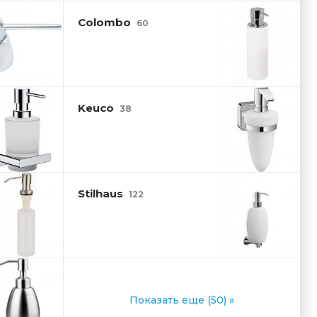
Colombo
60
Keuco
38
Stilhaus
122
Показать еще (50) »