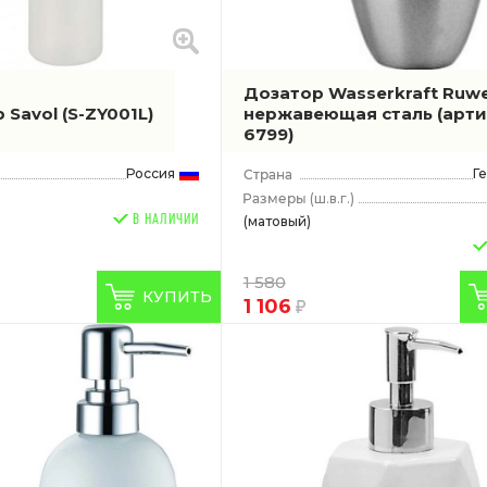
Дозатор Wasserkraft Ruw
 Savol
(S-ZY001L)
нержавеющая сталь
(арти
6799)
Россия
Г
(ш.в.г.)
В НАЛИЧИИ
(матовый)
1 580
rld
КУПИТЬ
1 106
 Boch
ft