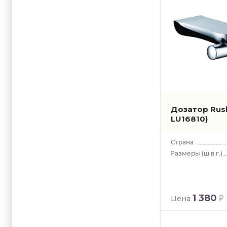
Webert
Whitecros
Дозатор Rus
LU16810)
(ш.в.г.)
1 380
Цена