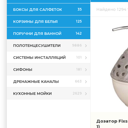
Blanco
Найдено 1294
БОКСЫ ДЛЯ САЛФЕТОК
35
Boheme
Bronze de
КОРЗИНЫ ДЛЯ БЕЛЬЯ
125
Burlington
ПОРУЧНИ ДЛЯ ВАННОЙ
142
Cezares
Cisal
ПОЛОТЕНЦЕСУШИТЕЛИ
9886
Colombo
СИСТЕМЫ ИНСТАЛЛЯЦИЙ
101
Damixa
Decor Wal
СИФОНЫ
181
Devon & D
ДРЕНАЖНЫЕ КАНАЛЫ
663
Dornbrach
Duravit
КУХОННЫЕ МОЙКИ
2629
Emco
Excellent
Fashun
Дозатор Fix
FBS
1)