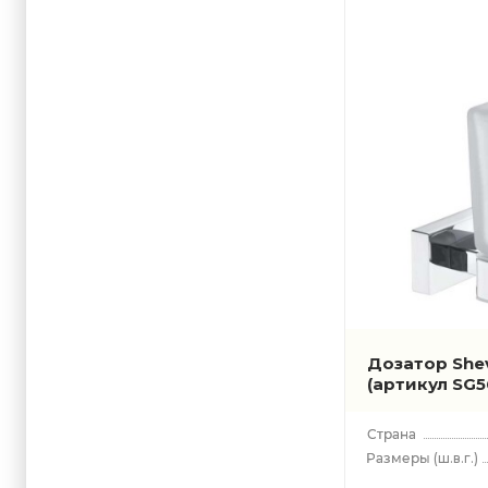
Дозатор She
(артикул SG5
(ш.в.г.)