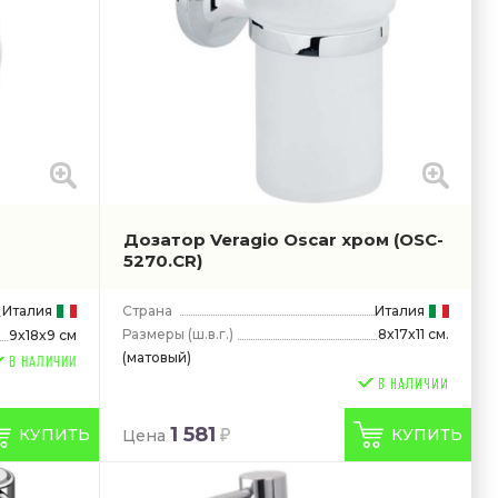
Дозатор Veragio Oscar хром
(OSC-
5270.CR)
Италия
Страна
Италия
Размеры
(ш.в.г.)
8x17x11 см.
9x18x9 см
(матовый)
В НАЛИЧИИ
1 581
КУПИТЬ
КУПИТЬ
Цена