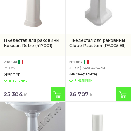
Пьедестал для раковины
Пьедестал для раковины
Kerasan Retro
(417001)
Globo Paestum
(PA005.BI)
Италия
Италия
70 см.
(ш.в.г.)
34x64x34см.
(фарфор)
(из санфаянса)
В НАЛИЧИИ
25 304
26 707