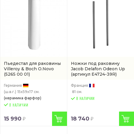
Пьедестал для раковины
Ножки под раковину
Villeroy & Boch O.Novo
Jacob Delafon Odeon Up
(5265 00 01)
(артикул E4724-39R)
Германия
Франция
(ш.в.г.)
15x59x17 см.
81 см.
(керамика фарфор)
В НАЛИЧИИ
15 990
18 740