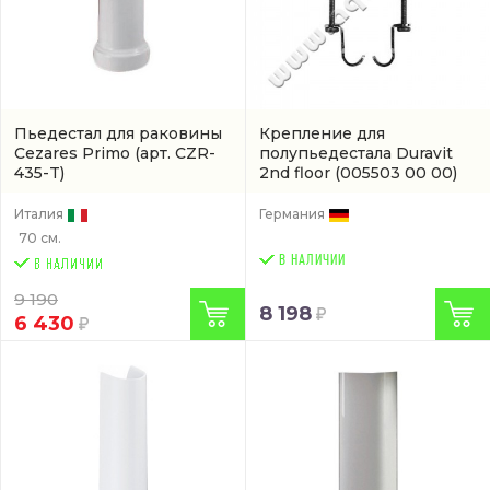
Пьедестал для раковины
Крепление для
Cezares Primo
(арт. CZR-
полупьедестала Duravit
435-T)
2nd floor
(005503 00 00)
Италия
Германия
70 см.
В НАЛИЧИИ
9 190
8 198
6 430