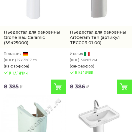
Пьедестал для раковины
Пьедестал для раковины
Grohe Bau Ceramic
ArtCeram Ten
(артикул
(39425000)
TEC003 01 00)
Германия
Италия
(ш.в.г.)
17x71x17 см.
(ш.в.)
36x67 см.
(из фарфора)
(санфарфор)
В НАЛИЧИИ
8 385
8 386