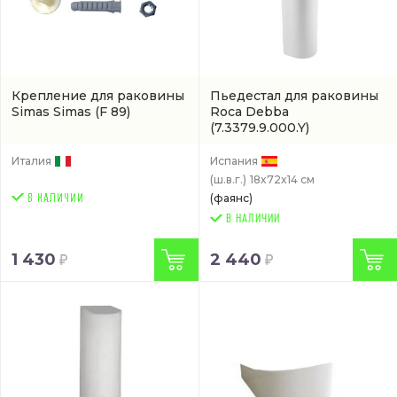
Крепление для раковины
Пьедестал для раковины
Simas Simas
(F 89)
Roca Debba
(7.3379.9.000.Y)
Италия
Испания
(ш.в.г.)
18x72x14 см
(фаянс)
В НАЛИЧИИ
1 430
2 440