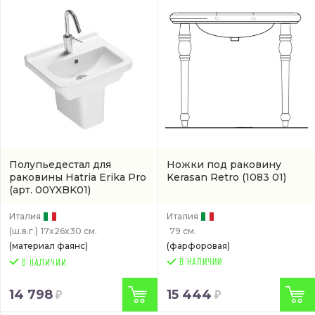
Полупьедестал для
Ножки под раковину
раковины Hatria Erika Pro
Kerasan Retro
(1083 01)
(арт. 00YXBK01)
Италия
Италия
(ш.в.г.)
17x26x30 см.
79 см.
(материал фаянс)
(фарфоровая)
В НАЛИЧИИ
14 798
15 444