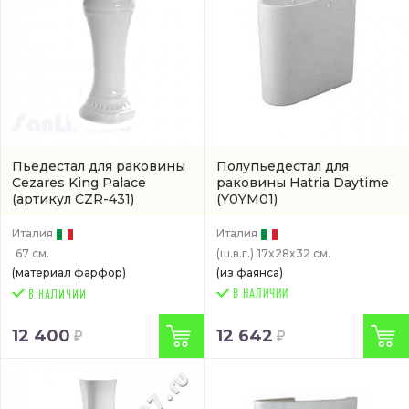
Пьедестал для раковины
Полупьедестал для
Cezares King Palace
раковины Hatria Daytime
(артикул CZR-431)
(Y0YM01)
Италия
Италия
67 см.
(ш.в.г.)
17x28x32 см.
(материал фарфор)
(из фаянса)
В НАЛИЧИИ
12 400
12 642