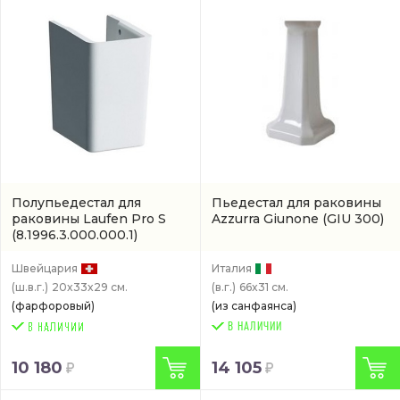
Полупьедестал для
Пьедестал для раковины
раковины Laufen Pro S
Azzurra Giunone
(GIU 300)
(8.1996.3.000.000.1)
Швейцария
Италия
(ш.в.г.)
20x33x29 см.
(в.г.)
66x31 см.
(фарфоровый)
(из санфаянса)
В НАЛИЧИИ
10 180
14 105