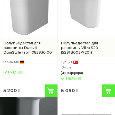
Полупьедестал для
Полупьедестал для
раковины Duravit
раковины Vitra S20
DuraStyle
(арт. 085830 00
(5281B003-7201)
00)
Германия
Турция
34 см.
(из фарфора)
В НАЛИЧИИ
5 200
6 090