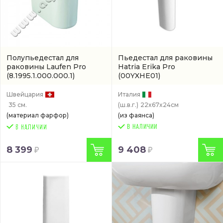
Полупьедестал для
Пьедестал для раковины
раковины Laufen Pro
Hatria Erika Pro
(8.1995.1.000.000.1)
(00YXHE01)
Швейцария
Италия
35 см.
(ш.в.г.)
22x67x24см
(материал фарфор)
(из фаянса)
В НАЛИЧИИ
8 399
9 408