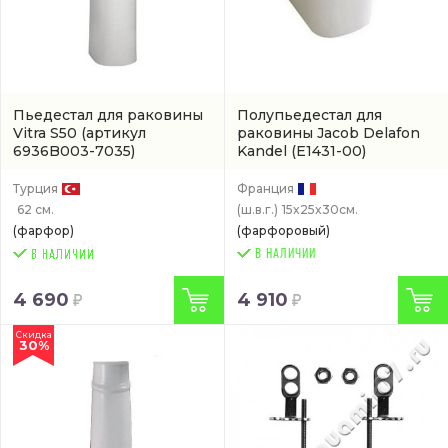
Пьедестал для раковины
Полупьедестал для
Vitra S50
(артикул
раковины Jacob Delafon
6936B003-7035)
Kandel
(E1431-00)
Турция
Франция
62 см.
(ш.в.г.)
15x25x30см.
(фарфор)
(фарфоровый)
В НАЛИЧИИ
4 690
4 910
Скидка
30%