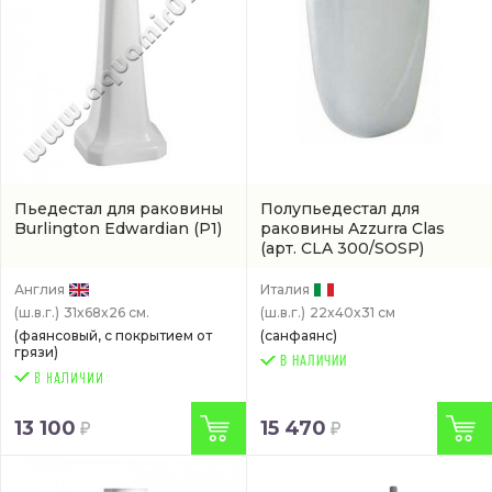
Пьедестал для раковины
Полупьедестал для
Burlington Edwardian
(P1)
раковины Azzurra Clas
(арт. CLA 300/SOSP)
Англия
Италия
(ш.в.г.)
31x68x26 см.
(ш.в.г.)
22x40x31 см
(фаянсовый, с покрытием от
(санфаянс)
грязи)
В НАЛИЧИИ
13 100
15 470