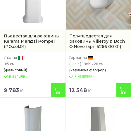
Пьедестал для раковины
Полупьедестал для
Kerama Marazzi Pompei
раковины Villeroy & Boch
(PO.col.01)
O.Novo
(арт. 5266 00 01)
Италия
Германия
65 см.
(ш.в.г.)
18x19x26 см.
(фаянсовый)
(керамика фарфор)
В НАЛИЧИИ
9 783
12 548