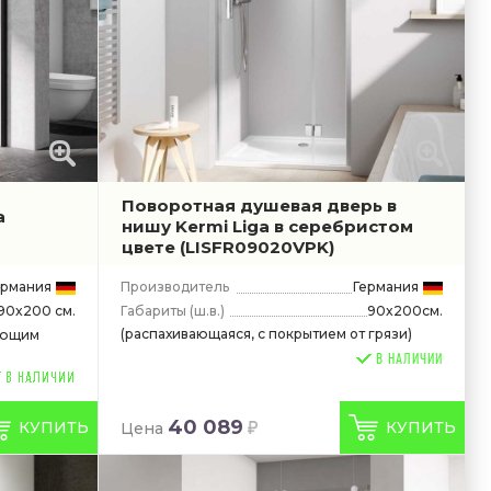
Поворотная душевая дверь в
a
нишу Kermi Liga в серебристом
цвете
(LISFR09020VPK)
ермания
Производитель
Германия
Габариты
(ш.в.)
90x200см.
90x200 см.
(распахивающаяся, с покрытием от грязи)
ающим
В НАЛИЧИИ
40 089
КУПИТЬ
КУПИТЬ
Цена