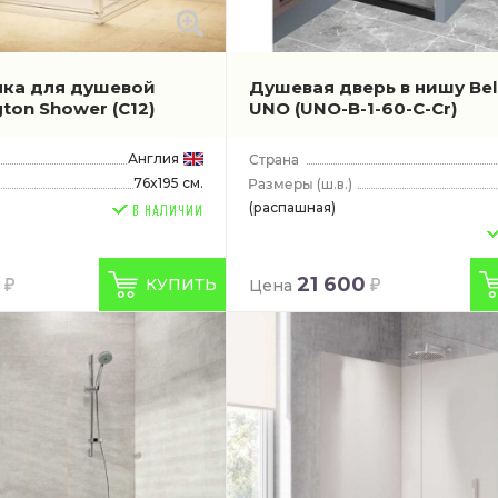
нка для душевой
Душевая дверь в нишу Be
gton Shower
(C12)
UNO
(UNO-B-1-60-C-Cr)
Англия
76x195 см.
(ш.в.)
(распашная)
21 600
КУПИТЬ
Цена