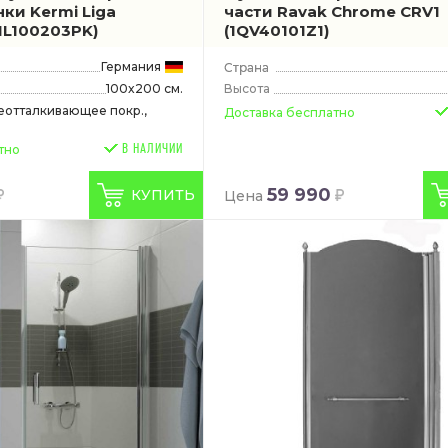
ки Kermi Liga
части Ravak Chrome CRV1
NL100203PK)
(1QV40101Z1)
Германия
100x200 см.
Высота
зеотталкивающее покр.,
Доставка бесплатно
В НАЛИЧИИ
тно
59 990
КУПИТЬ
Цена