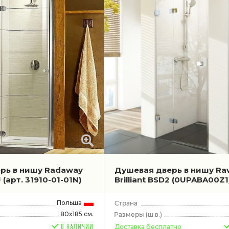
рь в нишу Radaway
Душевая дверь в нишу Ra
J
(арт. 31910-01-01N)
Brilliant BSD2
(0UPABA00Z1
Польша
80x185 см.
(ш.в.)
Доставка бесплатно