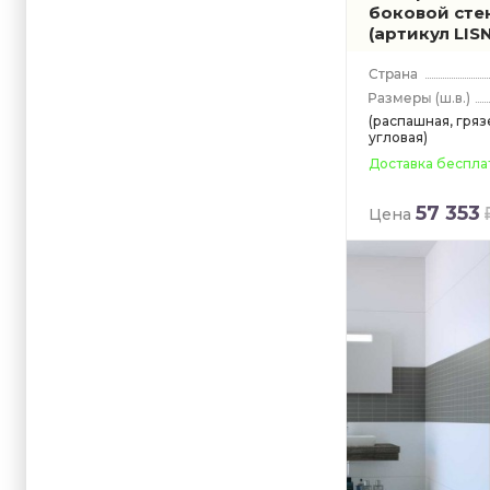
боковой стен
(артикул LIS
(ш.в.)
(распашная, гря
угловая)
Доставка беспла
57 353
Цена