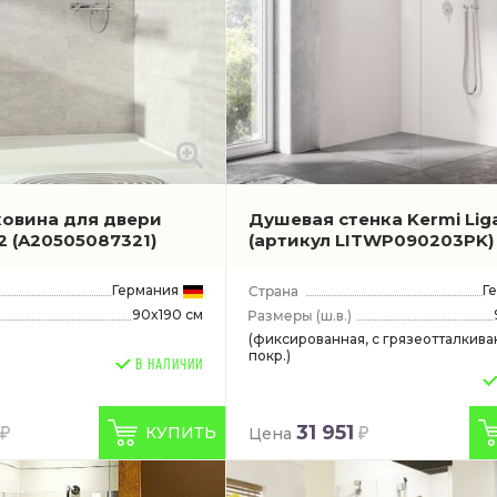
овина для двери
Душевая стенка Kermi Lig
 2
(A20505087321)
(артикул LITWP090203PK)
Германия
Г
90x190 см
(ш.в.)
(фиксированная, с грязеотталкив
покр.)
В НАЛИЧИИ
31 951
КУПИТЬ
Цена