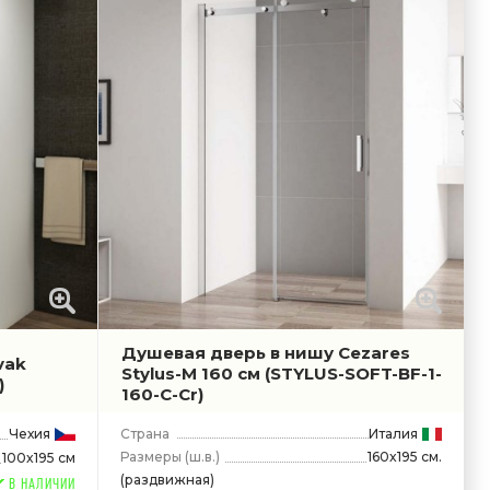
Душевая дверь в нишу Cezares
vak
Stylus-M 160 см
(STYLUS-SOFT-BF-1-
)
160-C-Cr)
Чехия
Страна
Италия
Размеры
(ш.в.)
160x195 см.
100x195 см
(раздвижная)
В НАЛИЧИИ