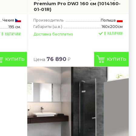
Premium Pro DWJ 160 см
(1014160-
01-01R)
Чехия
Производитель
Польша
Габариты
(ш.в.)
160x200см
195 см.
В НАЛИЧИИ
Доставка бесплатно
76 890
КУПИТЬ
КУПИТЬ
Цена