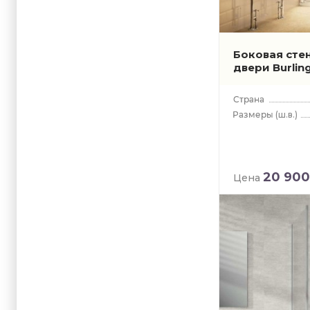
Боковая сте
двери Burlin
(ш.в.)
20 900
Цена