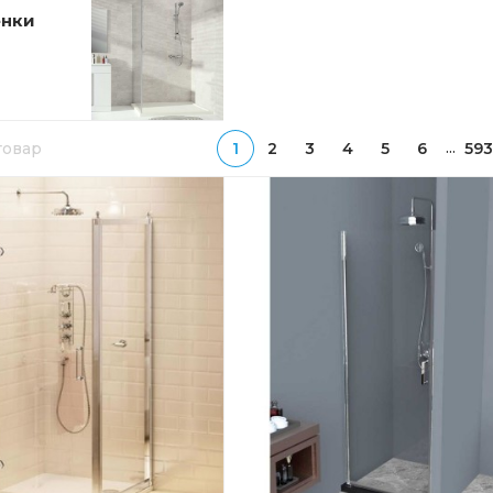
енки
...
 товар
1
2
3
4
5
6
593