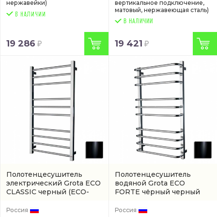
нержавейки)
вертикальное подключение,
матовый, нержавеющая сталь)
В НАЛИЧИИ
19 286
19 421
Полотенцесушитель
Полотенцесушитель
электрический Grota ECO
водяной Grota ECO
CLASSIC черный
(ECO-
FORTE чёрный черный
CLASSIC-EL530600-BL)
(артикул ECO-FORTE-
W530600-BL)
Россия
Россия