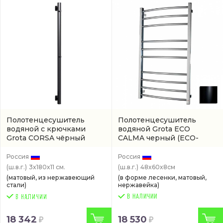
Полотенцесушитель
Полотенцесушитель
водяной с крючками
водяной Grota ECO
Grota CORSA чёрный
CALMA черный
(ECO-
черный
(CORSA-
CALMA-W480600-BL)
W301800-BLK)
Россия
Россия
(ш.в.г.)
3x180x11 см.
(ш.в.г.)
48x60x8см
(матовый, из нержавеющий
(в форме лесенки, матовый,
стали)
нержавейка)
В НАЛИЧИИ
18 342
18 530