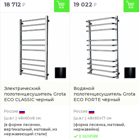
18 712
19 022
Электрический
Водяной
полотенцесушитель Grota
полотенцесушитель Grota
ECO CLASSIC черный
ECO FORTE чёрный
(артикул ECO-CLASSIC-
черный
(ECO-FORTE-
EL480600-BL)
W480600-BL)
Россия
Россия
(ш.в.г.)
48x60x8 см.
(ш.в.г.)
48x60x17 см
(в форме лесенки,
(форма лесенка, матовый,
вертикальный, матовый, из
нержавейка)
нержавеющий стали)
В НАЛИЧИИ