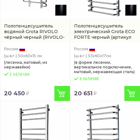
Полотенцесушитель
Полотенцесушитель
водяной Grota RIVOLO
электрический Grota ECO
чёрный черный
(RIVOLO-
FORTE черный
(артикул
W500600-BL)
ECO-FORTE-EL530600-
BL)
Россия
Россия
(ш.в.г.)
50x60x15 см.
(ш.в.г.)
53x60x17см.
(лесенка, матовый, из
(в форме лесенки,
нержавейки)
вертикальное подключение,
матовый, нержавеющая сталь)
В НАЛИЧИИ
20 450
20 651