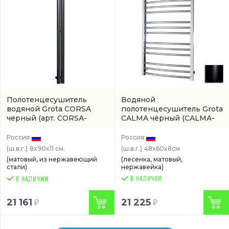
Полотенцесушитель
Водяной
водяной Grota CORSA
полотенцесушитель Grota
черный
(арт. CORSA-
CALMA чёрный
(CALMA-
W80900-BL)
W480600-BL)
Россия
Россия
(ш.в.г.)
8x90x11 см.
(ш.в.г.)
48x60x8см
(матовый, из нержавеющий
(лесенка, матовый,
стали)
нержавейка)
В НАЛИЧИИ
21 161
21 225