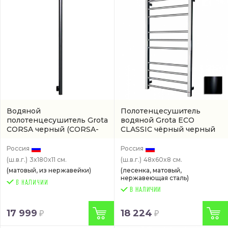
Водяной
Полотенцесушитель
полотенцесушитель Grota
водяной Grota ECO
CORSA черный
(CORSA-
CLASSIC чёрный черный
W301800-BL)
(артикул ECO-CLASSIC-
W480600-BL)
Россия
Россия
(ш.в.г.)
3x180x11 см.
(ш.в.г.)
48x60x8 см.
(матовый, из нержавейки)
(лесенка, матовый,
нержавеющая сталь)
В НАЛИЧИИ
17 999
18 224