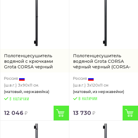
Полотенцесушитель
Полотенцесушитель
водяной с крючками
водяной Grota CORSA
Grota CORSA черный
чёрный черный
(CORSA-
(CORSA-W30900-BLK)
W301200-BL)
Россия
Россия
(ш.в.г.)
3x90x11 см.
(ш.в.г.)
3x120x11 см
(матовый, нержавейка)
(матовый, из нержавейки)
В НАЛИЧИИ
12 046
13 730