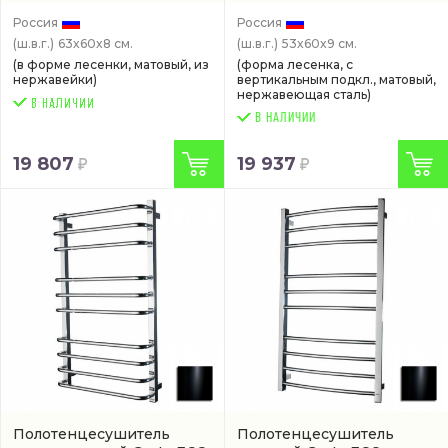
ECO-CLASSIC-W630600-
CALMA-EL530600-BL)
BL)
Россия
Россия
(ш.в.г.)
63x60x8 см.
(ш.в.г.)
53x60x9 см.
(в форме лесенки, матовый, из
(форма лесенка, с
нержавейки)
вертикальным подкл., матовый,
нержавеющая сталь)
В НАЛИЧИИ
19 807
19 937
Полотенцесушитель
Полотенцесушитель