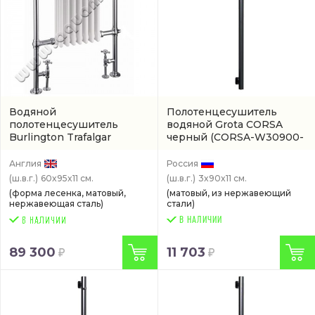
Водяной
Полотенцесушитель
полотенцесушитель
водяной Grota CORSA
Burlington Trafalgar
черный
(CORSA-W30900-
черный
(R1 CHR BLA)
BL)
Англия
Россия
(ш.в.г.)
60x95x11 см.
(ш.в.г.)
3x90x11 см.
(форма лесенка, матовый,
(матовый, из нержавеющий
нержавеющая сталь)
стали)
В НАЛИЧИИ
89 300
11 703