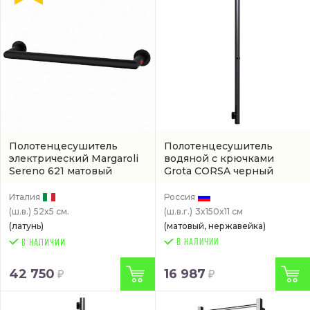
Полотенцесушитель
Полотенцесушитель
электрический Margaroli
водяной с крючками
Sereno 621 матовый
Grota CORSA черный
черный
(арт. 621SBL)
(CORSA-W301500-BLK)
Италия
Россия
(ш.в.)
52x5 см.
(ш.в.г.)
3x150x11 см
(латунь)
(матовый, нержавейка)
В НАЛИЧИИ
42 750
16 987