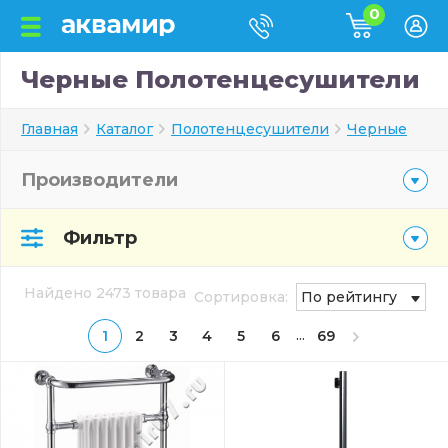
0
Черные Полотенцесушители
Главная
Каталог
Полотенцесушители
Черные
Производители
Фильтр
Найдено 2473 товара
Сортировка:
По рейтингу
...
1
2
3
4
5
6
69