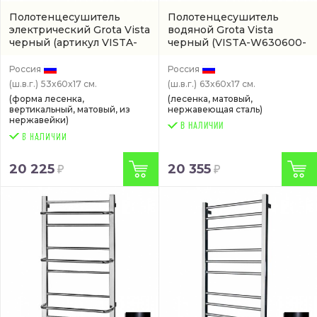
Полотенцесушитель
Полотенцесушитель
электрический Grota Vista
водяной Grota Vista
черный
(артикул VISTA-
черный
(VISTA-W630600-
EL530600-BL)
BL)
Россия
Россия
(ш.в.г.)
53x60x17 см.
(ш.в.г.)
63x60x17 см.
(форма лесенка,
(лесенка, матовый,
вертикальный, матовый, из
нержавеющая сталь)
нержавейки)
В НАЛИЧИИ
20 225
20 355