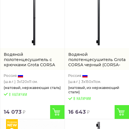
Водяной
Водяной
полотенцесушитель с
полотенцесушитель Grota
крючками Grota CORSA
CORSA черный
(CORSA-
черный
(артикул CORSA-
W301500-BL)
W301200-BLK)
Россия
Россия
(ш.в.г.)
3x120x11 см.
(ш.в.г.)
3x150x11см.
(матовый, нержавеющая сталь)
(матовый, из нержавеющий
стали)
В НАЛИЧИИ
14 073
16 643
Новинка
NEW