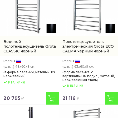
Водяной
Полотенцесушитель
полотенцесушитель Grota
электрический Grota ECO
CLASSIC чёрный
CALMA чёрный черный
(CLASSIC-W480600-BL)
(ECO-CALMA-EL630600-
BL)
Россия
Россия
(ш.в.г.)
48x60x8 см.
(ш.в.г.)
63x60x9 см.
(в форме лесенки, матовый, из
(форма лесенка, с
нержавейки)
вертикальным подкл., матовый,
нержавеющая сталь)
В НАЛИЧИИ
20 795
21 116