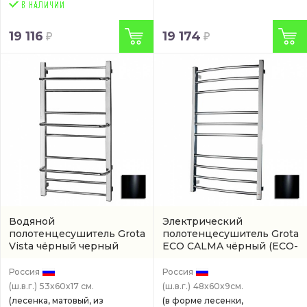
19 116
19 174
Водяной
Электрический
полотенцесушитель Grota
полотенцесушитель Grota
Vista чёрный черный
ECO CALMA чёрный
(ECO-
(VISTA-W530600-BL)
CALMA-EL480600-BL)
Россия
Россия
(ш.в.г.)
53x60x17 см.
(ш.в.г.)
48x60x9см.
(лесенка, матовый, из
(в форме лесенки,