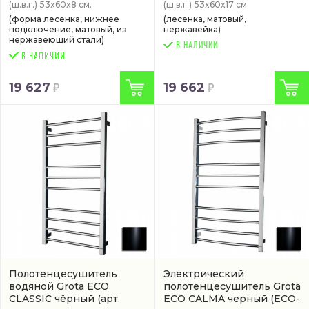
(ш.в.г.)
53x60x8 см.
(ш.в.г.)
53x60x17 см
(форма лесенка, нижнее
(лесенка, матовый,
подключение, матовый, из
нержавейка)
нержавеющий стали)
В НАЛИЧИИ
19 627
19 662
Полотенцесушитель
Электрический
водяной Grota ECO
полотенцесушитель Grota
CLASSIC чёрный
(арт.
ECO CALMA черный
(ECO-