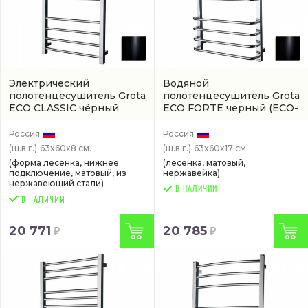
Электрический
Водяной
полотенцесушитель Grota
полотенцесушитель Grota
ECO CLASSIC чёрный
ECO FORTE черный
(ECO-
черный
(ECO-CLASSIC-
FORTE-W630600-BL)
EL630600-BL)
Россия
Россия
(ш.в.г.)
63x60x8 см.
(ш.в.г.)
63x60x17 см
(форма лесенка, нижнее
(лесенка, матовый,
подключение, матовый, из
нержавейка)
нержавеющий стали)
В НАЛИЧИИ
20 771
20 785