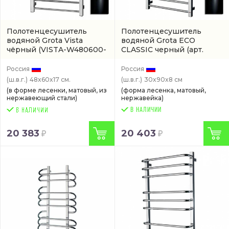
Полотенцесушитель
Полотенцесушитель
водяной Grota Vista
водяной Grota ECO
чёрный
(VISTA-W480600-
CLASSIC черный
(арт.
BL)
ECO-CLASSIC-W300900-
BL)
Россия
Россия
(ш.в.г.)
48x60x17 см.
(ш.в.г.)
30x90x8 см
(в форме лесенки, матовый, из
(форма лесенка, матовый,
нержавеющий стали)
нержавейка)
В НАЛИЧИИ
20 383
20 403