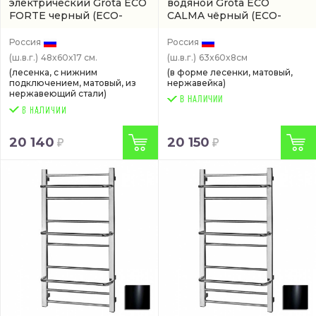
электрический Grota ECO
водяной Grota ECO
FORTE черный
(ECO-
CALMA чёрный
(ECO-
FORTE-EL480600-BL)
CALMA-W630600-BL)
Россия
Россия
(ш.в.г.)
48x60x17 см.
(ш.в.г.)
63x60x8см
(лесенка, с нижним
(в форме лесенки, матовый,
подключением, матовый, из
нержавейка)
нержавеющий стали)
В НАЛИЧИИ
20 140
20 150