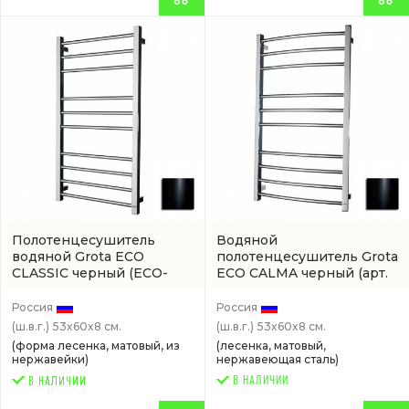
Полотенцесушитель
Водяной
водяной Grota ECO
полотенцесушитель Grota
CLASSIC черный
(ECO-
ECO CALMA черный
(арт.
CLASSIC-W530600-BL)
ECO-CALMA-W530600-BL)
Россия
Россия
(ш.в.г.)
53x60x8 см.
(ш.в.г.)
53x60x8 см.
(форма лесенка, матовый, из
(лесенка, матовый,
нержавейки)
нержавеющая сталь)
В НАЛИЧИИ