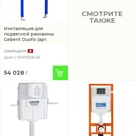
СМОТРИТЕ
ТАКЖЕ
Инсталляция для
подвесной раковины
Geberit Duofix
(арт.
111.551.00.1)
Швейцария
(ш.в.г.)
50x112x8 см.
54 028