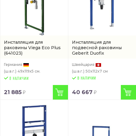
Инсталляция для
Инсталляция для
раковины Viega Eco Plus
подвесной раковины
(641023)
Geberit Duofix
(111.480.00.1)
Германия
Швейцария
(ш.в.г.)
49x119x5 см.
(ш.в.г.)
50x112x7 см
В НАЛИЧИИ
21 885
40 667