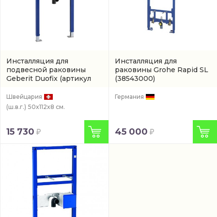
Инсталляция для
Инсталляция для
подвесной раковины
раковины Grohe Rapid SL
Geberit Duofix
(артикул
(38543000)
111.434.00.1)
Швейцария
Германия
(ш.в.г.)
50x112x8 см.
15 730
45 000