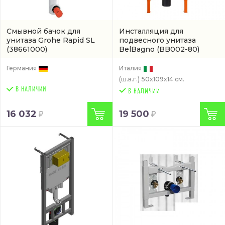
Смывной бачок для
Инсталляция для
унитаза Grohe Rapid SL
подвесного унитаза
(38661000)
BelBagno
(BB002-80)
Германия
Италия
(ш.в.г.)
50x109x14 см.
В НАЛИЧИИ
16 032
19 500