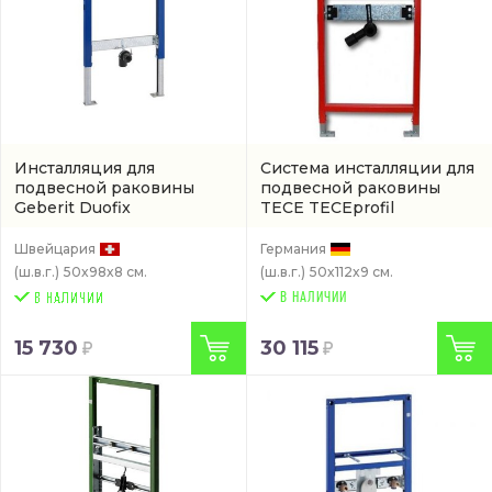
Инсталляция для
Система инсталляции для
подвесной раковины
подвесной раковины
Geberit Duofix
TECE TECEprofil
(111.490.00.1)
(9.310.000)
Швейцария
Германия
(ш.в.г.)
50x98x8 см.
(ш.в.г.)
50x112x9 см.
В НАЛИЧИИ
15 730
30 115