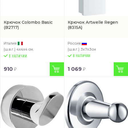
Крючок Colombo Basic
Крючок Artwelle Regen
(B2717)
(8315A)
Италия
Россия
(ш.в.г.)
4x4x4 см.
(ш.в.г.)
3x7x3см
В НАЛИЧИИ
910
1 069