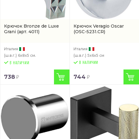
Крючок Bronze de Luxe
Крючок Veragio Oscar
Grani
(арт. 4011)
(OSC-5231.CR)
Италия
Италия
(ш.в.г.)
6x8x5 см.
(ш.в.г.)
5x6x5 см
В НАЛИЧИИ
738
744