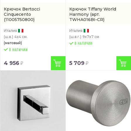
Крючок Bertocci
Крючок Tiffany World
Cinquecento
Harmony
(арт.
(11005750800)
TWHA016BI-CR)
Италия
Италия
(ш.в.)
4x4 см.
(ш.в.г.)
9x7x7 см
(матовый)
В НАЛИЧИИ
4 956
5 709