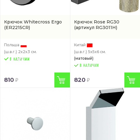
Крючок Whitecross Ergo
Крючок Rose RG30
(ER2215CR)
(артикул RG3011H)
Польша
Китай
(ш.в.г.)
2x2x3 см.
(ш.в.г.)
5x5x6 см.
(матовый)
В НАЛИЧИИ
810
820