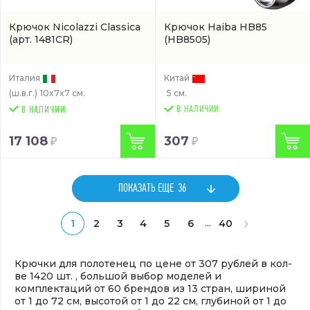
Крючок Nicolazzi Classica
Крючок Haiba HB85
(арт. 1481CR)
(HB8505)
Италия
Китай
(ш.в.г.)
10x7x7 см.
5 см.
В НАЛИЧИИ
17 108
307
ПОКАЗАТЬ ЕЩЕ
36
...
1
2
3
4
5
6
40
Крючки для полотенец по цене от 307 рублей в кол-
ве 1420 шт. , большой выбор моделей и
комплектаций от 60 брендов из 13 стран, шириной
от 1 до 72 см, высотой от 1 до 22 см, глубиной от 1 до