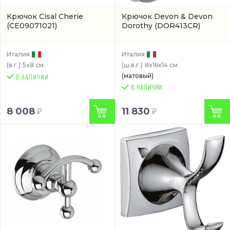
Крючок Cisal Cherie
Крючок Devon & Devon
(CE09071021)
Dorothy
(DOR413CR)
Италия
Италия
(в.г.)
5x8 см.
(ш.в.г.)
8x16x14 см.
(матовый)
В НАЛИЧИИ
8 008
11 830