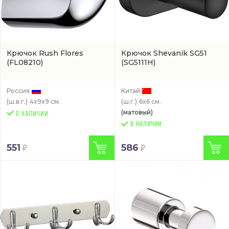
Крючок Rush Flores
Крючок Shevanik SG51
(FL08210)
(SG5111H)
Россия
Китай
(ш.в.г.)
4x9x9 см.
(ш.г.)
6x6 см.
(матовый)
В НАЛИЧИИ
551
586