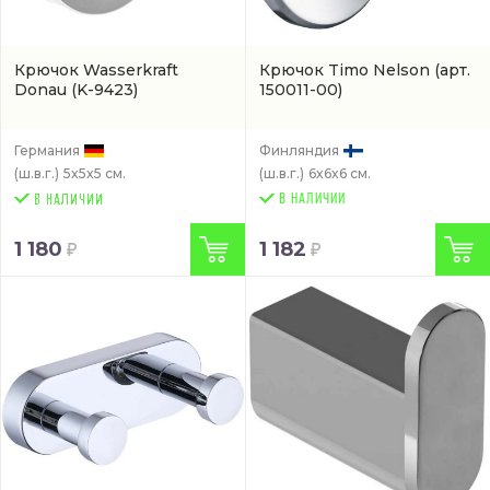
Крючок Wasserkraft
Крючок Timo Nelson
(арт.
Donau
(K-9423)
150011-00)
Германия
Финляндия
(ш.в.г.)
5x5x5 см.
(ш.в.г.)
6x6x6 см.
В НАЛИЧИИ
1 180
1 182