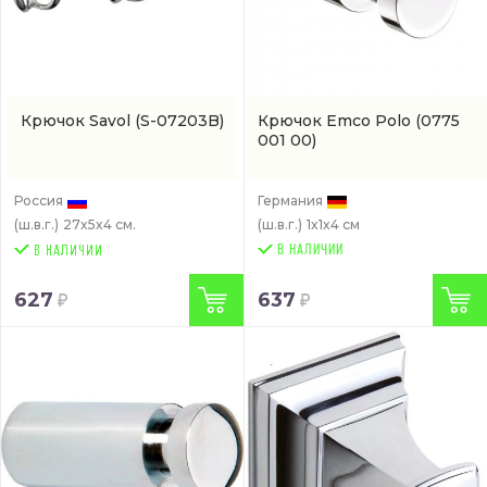
Крючок Savol
(S-07203B)
Крючок Emco Polo
(0775
001 00)
Россия
Германия
(ш.в.г.)
27x5x4 см.
(ш.в.г.)
1x1x4 см
В НАЛИЧИИ
627
637