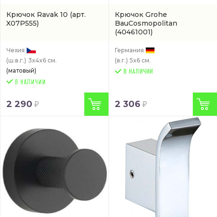
Крючок Ravak 10
(арт.
Крючок Grohe
X07P555)
BauCosmopolitan
(40461001)
Чехия
Германия
(ш.в.г.)
3x4x6 см.
(в.г.)
5x6 см.
(матовый)
В НАЛИЧИИ
2 290
2 306