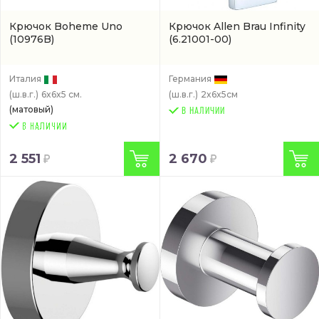
Крючок Boheme Uno
Крючок Allen Brau Infinity
(10976B)
(6.21001-00)
Италия
Германия
(ш.в.г.)
6x6x5 см.
(ш.в.г.)
2x6x5см
(матовый)
В НАЛИЧИИ
2 551
2 670