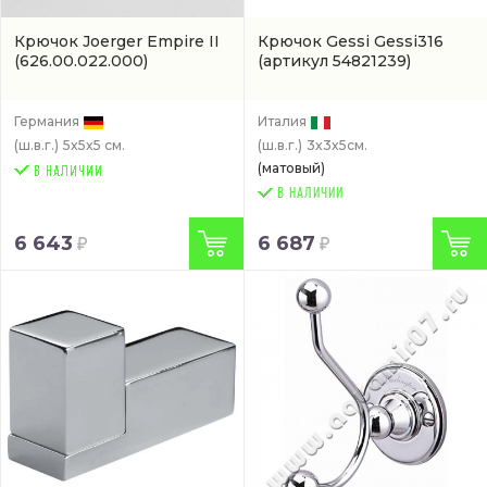
Крючок Joerger Empire II
Крючок Gessi Gessi316
(626.00.022.000)
(артикул 54821239)
Германия
Италия
(ш.в.г.)
5x5x5 см.
(ш.в.г.)
3x3x5см.
(матовый)
В НАЛИЧИИ
6 643
6 687