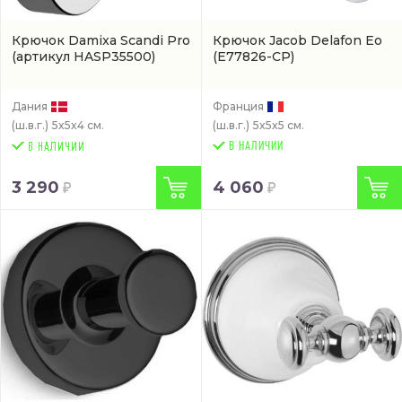
Крючок Damixa Scandi Pro
Крючок Jacob Delafon Eo
(артикул HASP35500)
(E77826-CP)
Дания
Франция
(ш.в.г.)
5x5x4 см.
(ш.в.г.)
5x5x5 см.
В НАЛИЧИИ
3 290
4 060