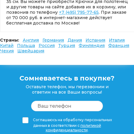
35 см. Вы можете приобрести Крючки для полотенец
и другие товары на сайте добавив их в корзину, или
позвонив по телефону
+7 (495) 795-77-65
. При заказе
от 70 000 руб. в интернет-магазине действует
бесплатная доставка по Москве!
Страны:
Англия
Германия
Дания
Испания
Италия
Китай
Польша
Россия
Турция
Финляндия
Франция
Чехия
Швейцария
Сомневаетесь в покупке?
Оставьте телефон, мы перезвоним и
ответим на все Ваши вопросы!
Соглашаюсь на обработку персональных
данных в соответствии с
политикой
конфиденциальности
.