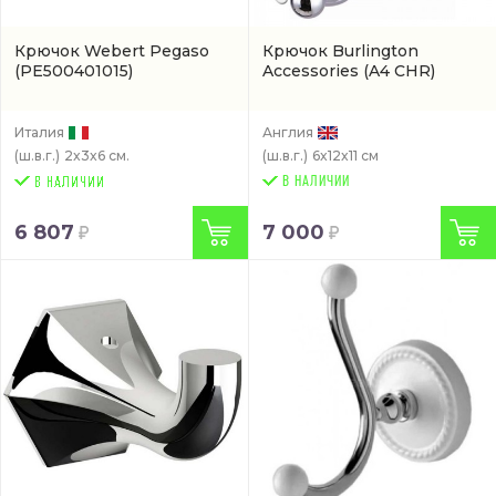
Крючок Webert Pegaso
Крючок Burlington
(PE500401015)
Accessories
(A4 CHR)
Италия
Англия
(ш.в.г.)
2x3x6 см.
(ш.в.г.)
6x12x11 см
В НАЛИЧИИ
6 807
7 000