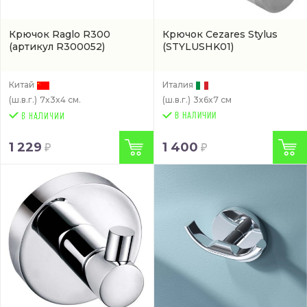
Крючок Raglo R300
Крючок Cezares Stylus
(артикул R300052)
(STYLUSHK01)
Китай
Италия
(ш.в.г.)
7x3x4 см.
(ш.в.г.)
3x6x7 см
В НАЛИЧИИ
1 229
1 400