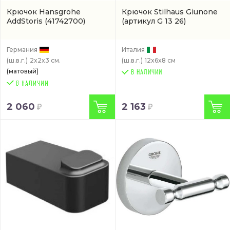
Крючок Hansgrohe
Крючок Stilhaus Giunone
AddStoris
(41742700)
(артикул G 13 26)
Германия
Италия
(ш.в.г.)
2x2x3 см.
(ш.в.г.)
12x6x8 см
(матовый)
В НАЛИЧИИ
2 060
2 163