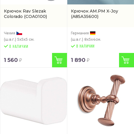
Крючок Rav Slezak
Крючок AM.PM X-Joy
Colorado
(COA0100)
(A85A35600)
Чехия
Германия
(ш.в.г.)
5x5x5 см.
(ш.в.г.)
8x5x4см.
В НАЛИЧИИ
1 560
1 890