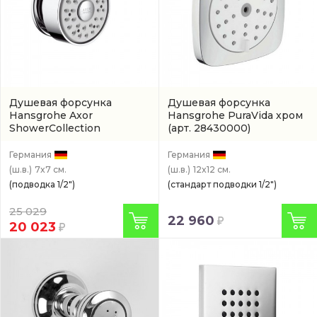
Душевая форсунка
Душевая форсунка
Hansgrohe Axor
Hansgrohe PuraVida хром
ShowerCollection
(арт. 28430000)
(28464000)
Германия
Германия
(ш.в.)
7x7 см.
(ш.в.)
12x12 см.
(подводка 1/2")
(стандарт подводки 1/2")
25 029
22 960
20 023