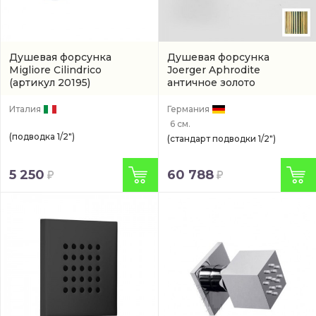
Душевая форсунка
Душевая форсунка
Migliore Cilindrico
Joerger Aphrodite
(артикул 20195)
античное золото
(649.13.470.025)
Италия
Германия
6 см.
(подводка 1/2")
(стандарт подводки 1/2")
5 250
60 788