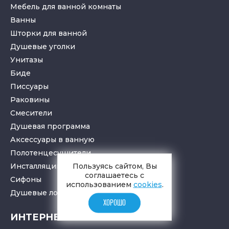
Мебель для ванной комнаты
Ванны
Шторки для ванной
Душевые уголки
Унитазы
Биде
Писсуары
Раковины
Смесители
Душевая программа
Аксессуары в ванную
Полотенцесушители
Пользуясь сайтом, Вы
Инсталляции для санузлов
соглашаетесь с
Cифоны
использованием
cookies
.
Душевые лотки
и
трапы
ХОРОШО
ИНТЕРНЕТ-МАГАЗИН