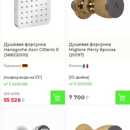
Душевая форсунка
Душевая форсунка
Hansgrohe Axor Citterio E
Migliore Perry бронза
(36822000)
(20197)
Германия
Италия
(подвод воды на 1/2")
(1/2 дюйма)
В НАЛИЧИИ
69 408
7 700
55 526