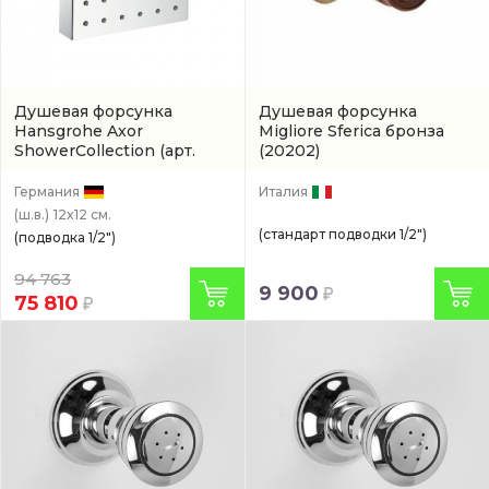
Душевая форсунка
Душевая форсунка
Hansgrohe Axor
Migliore Sferica бронза
ShowerCollection
(арт.
(20202)
28491000)
Германия
Италия
(ш.в.)
12x12 см.
(стандарт подводки 1/2")
(подводка 1/2")
94 763
9 900
75 810