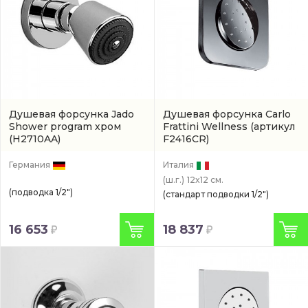
Душевая форсунка Jado
Душевая форсунка Carlo
Shower program хром
Frattini Wellness
(артикул
(H2710AA)
F2416CR)
Германия
Италия
(ш.г.)
12x12 см.
(подводка 1/2")
(стандарт подводки 1/2")
16 653
18 837