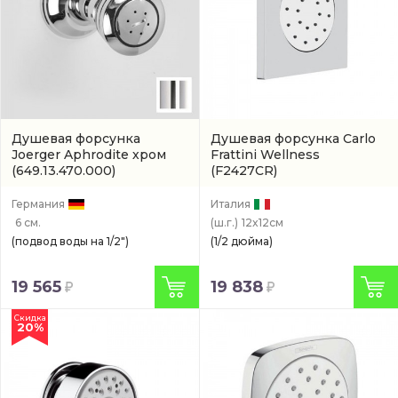
Душевая форсунка
Душевая форсунка Carlo
Joerger Aphrodite хром
Frattini Wellness
(649.13.470.000)
(F2427CR)
Германия
Италия
6 см.
(ш.г.)
12x12см
(подвод воды на 1/2")
(1/2 дюйма)
19 565
19 838
Скидка
20%