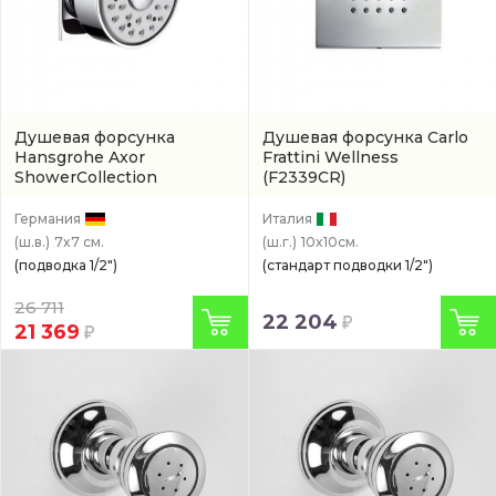
Душевая форсунка
Душевая форсунка Carlo
Hansgrohe Axor
Frattini Wellness
ShowerCollection
(F2339CR)
(28469000)
Германия
Италия
(ш.в.)
7x7 см.
(ш.г.)
10x10см.
(подводка 1/2")
(стандарт подводки 1/2")
26 711
22 204
21 369