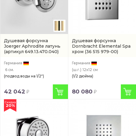
Душевая форсунка
Душевая форсунка
Joerger Aphrodite латунь
Dornbracht Elemental Spa
(артикул 649.13.470.040)
хром
(36 515 979-00)
Германия
Германия
6 см.
(ш.г.)
12x12 см
(подвод воды на 1/2")
(1/2 дюйма)
42 042
80 080
Скидка
20%