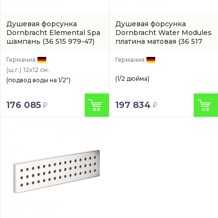
Душевая форсунка
Душевая форсунка
Dornbracht Elemental Spa
Dornbracht Water Modules
шампань
(36 515 979-47)
платина матовая
(36 517
979-06)
Германия
Германия
(ш.г.)
12x12 см.
(1/2 дюйма)
(подвод воды на 1/2")
176 085
197 834