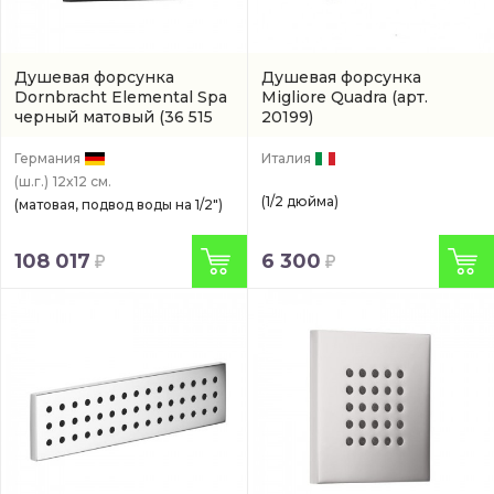
Душевая форсунка
Душевая форсунка
Dornbracht Elemental Spa
Migliore Quadra
(арт.
черный матовый
(36 515
20199)
979-33)
Германия
Италия
(ш.г.)
12x12 см.
(1/2 дюйма)
(матовая, подвод воды на 1/2")
108 017
6 300