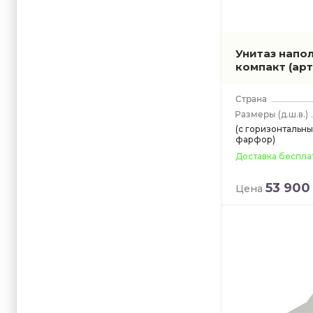
Унитаз напо
компакт
(арт
(д.ш.в.)
(с горизонтальн
фарфор)
Доставка беспла
53 900
Цена