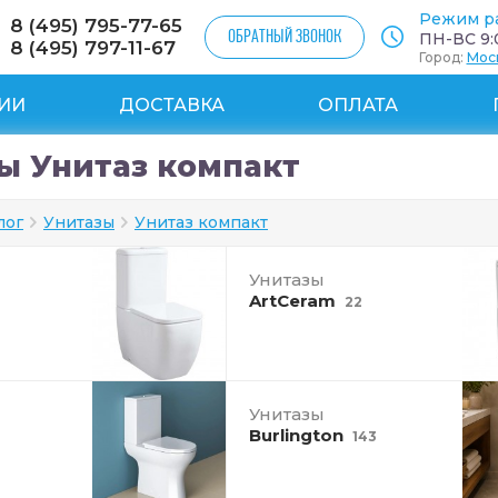
Режим р
8 (495) 795-77-65
ОБРАТНЫЙ ЗВОНОК
ПН-ВС 9:0
8 (495) 797-11-67
Город:
Мос
ИИ
ДОСТАВКА
ОПЛАТА
ы Унитаз компакт
лог
Унитазы
Унитаз компакт
Унитазы
ArtCeram
22
Унитазы
Burlington
143