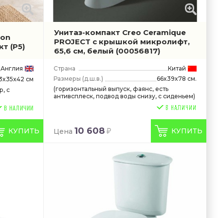
Унитаз-компакт Creo Ceramique
ton
PROJECT с крышкой микролифт,
акт
(P5)
65,6 см, белый
(00056817)
Англия
Страна
Китай
Размеры
(д.ш.в.)
66x39x78 см.
3x35x42 см
(горизонтальный выпуск, фаянс, есть
, с
антивсплеск, подвод воды снизу, с сиденьем)
В НАЛИЧИИ
10 608
КУПИТЬ
КУПИТЬ
Цена