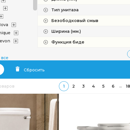
Тип унитаза
Безободковый смыв
Nova
Ширина (мм.)
mique
evon
Функция биде
 все
Сбросить
afon
...
товаров
1
2
3
4
5
6
1