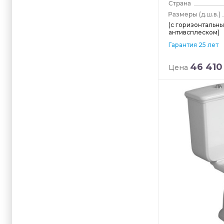
(д.ш.в.)
(с горизонтальны
антивсплеском)
Гарантия 25 лет
46 410
Цена