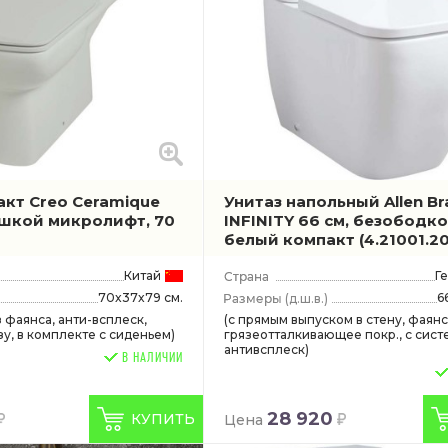
акт Creo Ceramique
Унитаз напольный Allen Br
шкой микролифт, 70
INFINITY 66 см, безободк
белый компакт
(4.21001.20
Китай
Г
70x37x79 см.
6
(д.ш.в.)
з фаянса, анти-всплеск,
(с прямым выпуском в стену, фаян
у, в комплекте с сиденьем)
грязеотталкивающее покр., с сист
антивсплеск)
В НАЛИЧИИ
28 920
КУПИТЬ
Цена