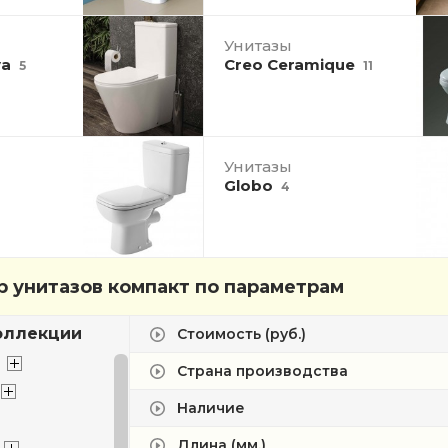
Унитазы
va
Creo Ceramique
5
11
Унитазы
Globo
4
 унитазов компакт по параметрам
оллекции
Стоимость (руб.)
Страна производства
Наличие
Длина (мм.)