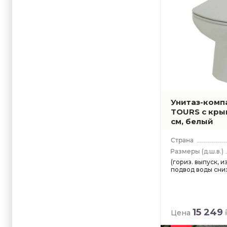
Унитаз-комп
TOURS с кры
см, белый
(д.ш.в.)
(гориз. выпуск, и
подвод воды сниз
15 249
Цена