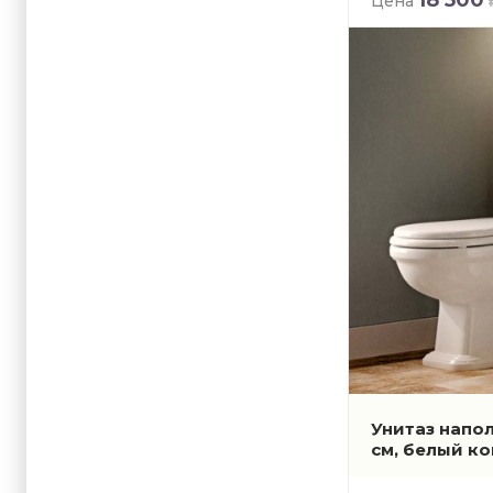
Цена
Унитаз напол
см, белый к