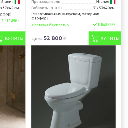
Италия
Производитель
Италия
Габариты
(д.ш.в.)
71x33x40см.
8x37x42 см.
(с вертикальным выпуском, материал
арфор)
фарфор)
В НАЛИЧИИ
Доставка бесплатно
52 800
КУПИТЬ
КУПИТЬ
Цена