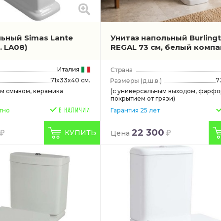
льный Simas Lante
Унитаз напольный Burling
. LA08)
REGAL 73 см, белый комп
Италия
71x33x40 см.
7
(д.ш.в.)
ым смывом, керамика
(с универсальным выходом, фарфор
покрытием от грязи)
тно
Гарантия 25 лет
22 300
КУПИТЬ
Цена