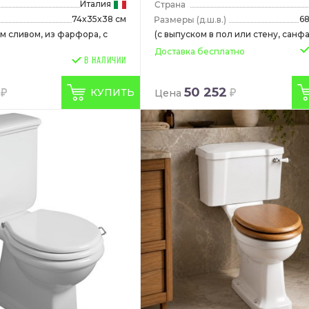
Италия
74x35x38 см
6
(д.ш.в.)
м сливом, из фарфора, с
(с выпуском в пол или стену, санф
Доставка бесплатно
В НАЛИЧИИ
50 252
КУПИТЬ
Цена