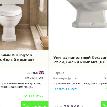
 Boch
ьный Burlington
Унитаз напольный Kerasa
м, белый компакт
72 см, белый компакт
(101
Англия
68x38x80 см.
7
(д.ш.в.)
 горизонтальным выпуском,
(прямой выпуск в стену, фарфоров
отталкивающим покр.,
Гарантия 15 лет
38 848
КУПИТЬ