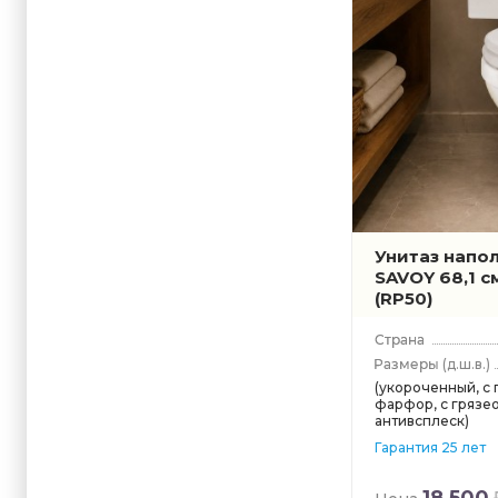
Villeroy &
Vitra
Унитаз напол
SAVOY 68,1 с
(RP50)
(д.ш.в.)
(укороченный, с
фарфор, с грязе
антивсплеск)
Гарантия 25 лет
18 500