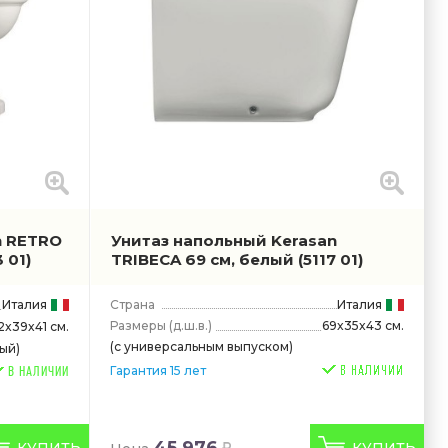
n RETRO
Унитаз напольный Kerasan
3 01)
TRIBECA 69 см, белый
(5117 01)
Италия
Страна
Италия
Размеры
(д.ш.в.)
69x35x43 см.
2x39x41 см.
(с универсальным выпуском)
ый)
Гарантия 15 лет
В НАЛИЧИИ
45 976
КУПИТЬ
КУПИТЬ