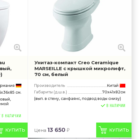
au
Унитаз-компакт Creo Ceramique
овый,
MARSEILLE с крышкой микролифт,
)
70 см, белый
ермания
Производитель
Китай
Габариты
(д.ш.в.)
70x41x82см
6x36x85 см.
(вып. в стену, санфаянс, подвод воды снизу)
совый,
емой
В НАЛИЧИИ
13 650
КУПИТЬ
КУПИТЬ
Цена