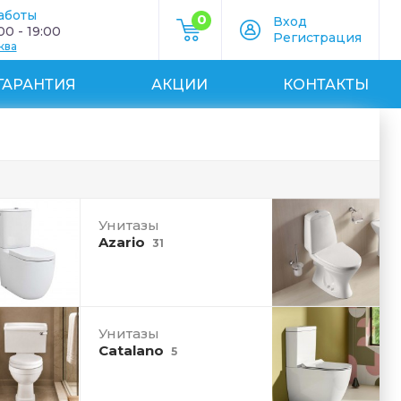
аботы
0
Вход
0 - 19:00
Регистрация
ква
ГАРАНТИЯ
АКЦИИ
КОНТАКТЫ
Унитазы
Azario
31
Унитазы
Catalano
5