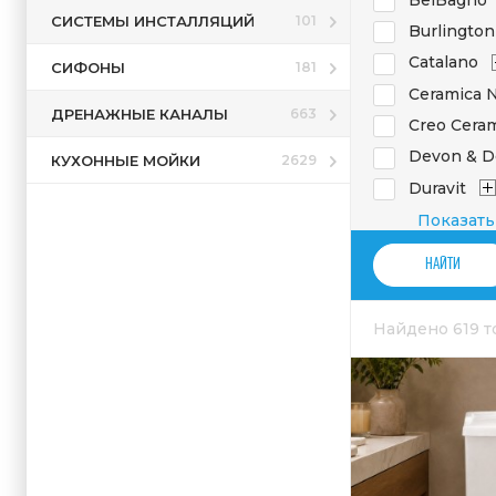
СИСТЕМЫ ИНСТАЛЛЯЦИЙ
101
Burlington
Catalano
СИФОНЫ
181
Ceramica 
ДРЕНАЖНЫЕ КАНАЛЫ
663
Creo Cera
Devon & D
КУХОННЫЕ МОЙКИ
2629
Duravit
Flaminia
Показать
Globo
Grohe
Jacob Del
Найдено 619 
Kerasan
Laufen
Migliore
Scarabeo
Simas