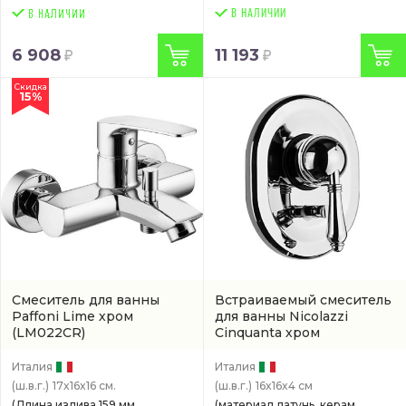
В НАЛИЧИИ
6 908
11 193
Скидка
15%
Смеситель для ванны
Встраиваемый смеситель
Paffoni Lime хром
для ванны Nicolazzi
(LM022CR)
Cinquanta хром
(3460CR75)
Италия
Италия
(ш.в.г.)
17x16x16 см.
(ш.в.г.)
16x16x4 см
(Длина излива 159 мм.,
(материал латунь, керам.