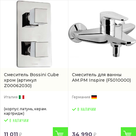
Смеситель Bossini Cube
Смеситель для ванны
хром
(артикул
AM.PM Inspire
(F5010000)
Z00062030)
Италия
Германия
(корпус латунь, керам.
В НАЛИЧИИ
картридж)
11 011
34 990