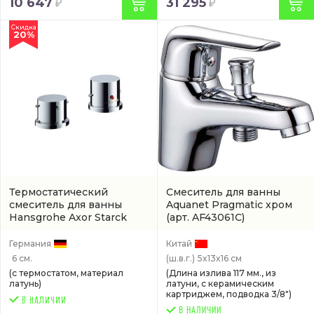
10 647
31 295
Скидка
20%
Термостатический
Смеситель для ванны
смеситель для ванны
Aquanet Pragmatic хром
Hansgrohe Axor Starck
(арт. AF43061С)
хром
(10480000)
Германия
Китай
6 см.
(ш.в.г.)
5x13x16 см
(с термостатом, материал
(Длина излива 117 мм., из
латунь)
латуни, с керамическим
картриджем, подводка 3/8")
В НАЛИЧИИ