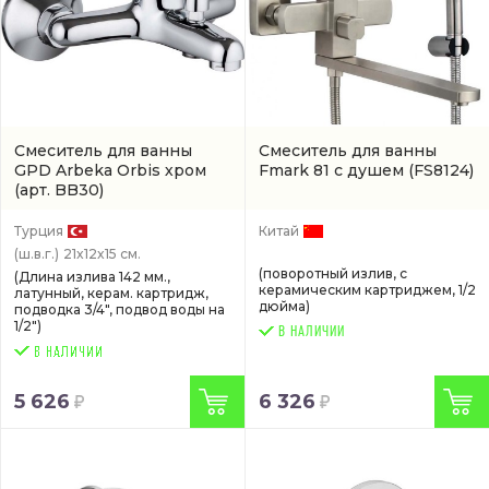
Смеситель для ванны
Смеситель для ванны
GPD Arbeka Orbis хром
Fmark 81 с душем
(FS8124)
(арт. BB30)
Турция
Китай
(ш.в.г.)
21x12x15 см.
(поворотный излив, с
(Длина излива 142 мм.,
керамическим картриджем, 1/2
латунный, керам. картридж,
дюйма)
подводка 3/4", подвод воды на
1/2")
В НАЛИЧИИ
5 626
6 326