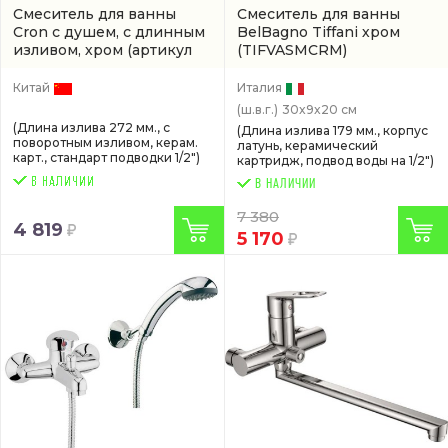
Смеситель для ванны
Смеситель для ванны
Cron с душем, с длинным
BelBagno Tiffani хром
изливом, хром
(артикул
(TIFVASMCRM)
CN22172)
Китай
Италия
(ш.в.г.)
30x9x20 см
(Длина излива 272 мм., с
(Длина излива 179 мм., корпус
поворотным изливом, керам.
латунь, керамический
карт., стандарт подводки 1/2")
картридж, подвод воды на 1/2")
В НАЛИЧИИ
7 380
4 819
5 170