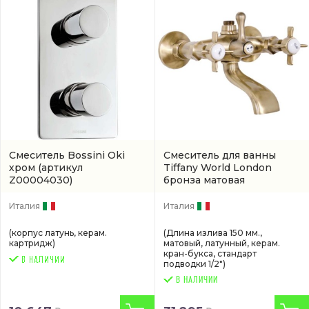
Смеситель Bossini Oki
Смеситель для ванны
хром
(артикул
Tiffany World London
Z00004030)
бронза матовая
(TW1750617V0BR)
Италия
Италия
(корпус латунь, керам.
(Длина излива 150 мм.,
картридж)
матовый, латунный, керам.
кран-букса, стандарт
подводки 1/2")
В НАЛИЧИИ