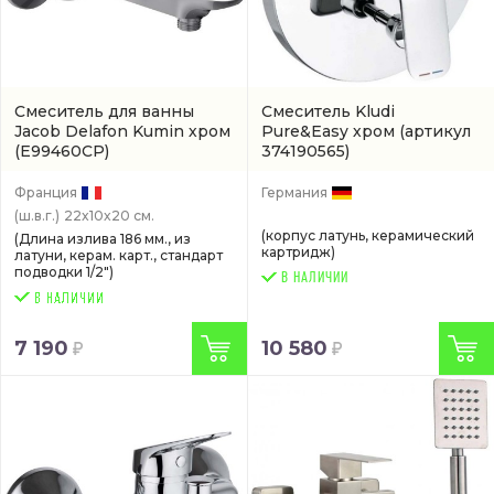
Смеситель для ванны
Смеситель Kludi
Jacob Delafon Kumin хром
Pure&Easy хром
(артикул
(E99460CP)
374190565)
Франция
Германия
(ш.в.г.)
22x10x20 см.
(корпус латунь, керамический
(Длина излива 186 мм., из
картридж)
латуни, керам. карт., стандарт
подводки 1/2")
В НАЛИЧИИ
7 190
10 580