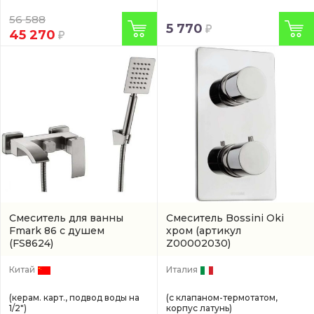
56 588
5 770
45 270
Смеситель для ванны
Смеситель Bossini Oki
Fmark 86 с душем
хром
(артикул
(FS8624)
Z00002030)
Китай
Италия
(керам. карт., подвод воды на
(с клапаном-термотатом,
1/2")
корпус латунь)