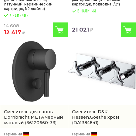
латунный, керамический
картридж, подводка 1/2")
картридж, 1/2 дюйма)
В НАЛИЧИИ
14 608
21 021
12 417
Смеситель для ванны
Смеситель D&K
Dornbracht META черный
Hessen.Goethe хром
матовый
(36120660-33)
(DA1384841)
Германия
Германия