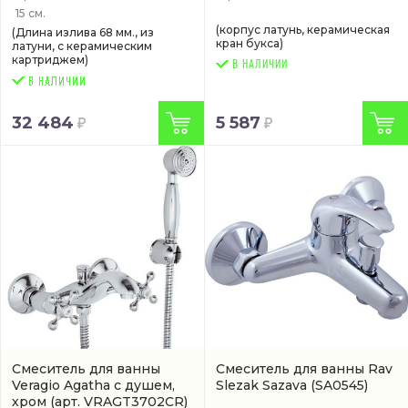
15 см.
(корпус латунь, керамическая
(Длина излива 68 мм., из
кран букса)
латуни, с керамическим
картриджем)
В НАЛИЧИИ
32 484
5 587
Смеситель для ванны
Смеситель для ванны Rav
Veragio Agatha с душем,
Slezak Sazava
(SA0545)
хром
(арт. VRAGT3702CR)