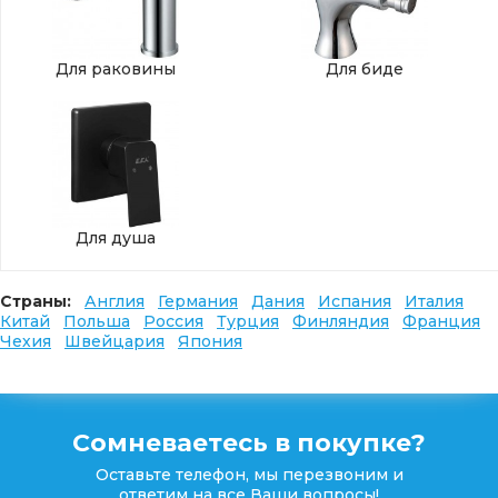
Для раковины
Для биде
Для душа
Страны:
Англия
Германия
Дания
Испания
Италия
Китай
Польша
Россия
Турция
Финляндия
Франция
Чехия
Швейцария
Япония
Сомневаетесь в покупке?
Оставьте телефон, мы перезвоним и
ответим на все Ваши вопросы!