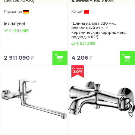
(36115670-00)
длинным изливом,
черный матовый
(арт.
FS8224H)
Германия
Китай
(из латуни)
(Длина излива 320 мм.,
поворотный изл., с
керамическим картриджем,
подводка 1/2")
В НАЛИЧИИ
2 911 090
4 206
Скидка
30%