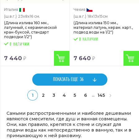
Италия
Чехия
(ш.в.г.)
23x8x16 см.
(ш.в.г.)
18x13x15см
(Длина излива 160 мм.,
(Длина излива 150 мм.,
латунный, с керамической
материал латунь, керам. карт.,
кран-буксой, стандарт
подвод воды на 1/2")
подводки 1/2")
В НАЛИЧИИ
7 440
7 640
ПОКАЗАТЬ ЕЩЕ
36
...
1
2
3
4
5
6
145
Самыми распространенными и наиболее дешевыми
являются смесители, где душ и ванная совмещены.
Они, как правило, крепятся к стене и служат для
подачи воды как непосредственно в ванную, так и в
примыкающую к ней раковину.