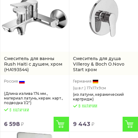
Смеситель для ванны
Смеситель для душа
Rush Haiti с душем, хром
Villeroy & Boch O.Novo
(HA193544)
Start хром
(TVS10535211061)
Россия
Германия
(ш.в.г.)
17x17x9см
(Длина излива 174 мм.,
(из латуни, керамический
материал латунь, керам. карт.,
картридж)
подводка 1/2")
В НАЛИЧИИ
6 598
9 443