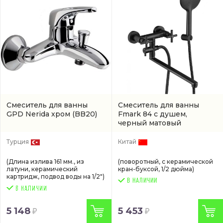
Смеситель для ванны
Смеситель для ванны
GPD Nerida хром
(BB20)
Fmark 84 с душем,
черный матовый
(FS8424H)
Турция
Китай
(Длина излива 161 мм., из
(поворотный, с керамической
латуни, керамический
кран-буксой, 1/2 дюйма)
картридж, подвод воды на 1/2")
В НАЛИЧИИ
5 148
5 453