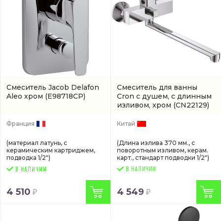
Смеситель Jacob Delafon
Смеситель для ванны
Aleo хром
(E98718CP)
Cron с душем, с длинным
изливом, хром
(CN22129)
Франция
Китай
(материал латунь, с
(Длина излива 370 мм., с
керамическим картриджем,
поворотным изливом, керам.
подводка 1/2")
карт., стандарт подводки 1/2")
В НАЛИЧИИ
4 510
4 549