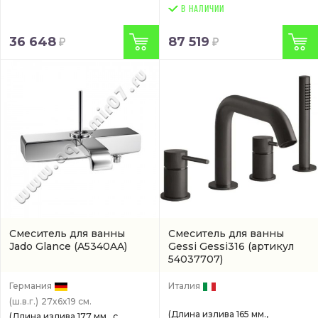
В НАЛИЧИИ
36 648
87 519
Смеситель для ванны
Смеситель для ванны
Jado Glance
(A5340AA)
Gessi Gessi316
(артикул
54037707)
Германия
Италия
(ш.в.г.)
27x6x19 см.
(Длина излива 165 мм.,
(Длина излива 177 мм., с