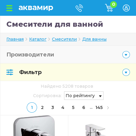
0
Смесители для ванной
Главная
Каталог
Смесители
Для ванны
Производители
Фильтр
Найдено 5208 товаров
Сортировка:
По рейтингу
...
1
2
3
4
5
6
145