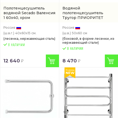
Полотенцесушитель
Водяной
водяной Secado Валенсия
полотенцесушитель
1 60x40, хром
Тругор ПРИОРИТЕТ
(4603777445980)
водяной
(арт. W 4038 PM
3 60-50 CR)
Россия
Россия
(ш.в.г.)
40x60x15 см.
(ш.в.)
50x60 см
(лесенка, нержавеющая сталь)
(боковой, в форме лесенки, из
нержавеющий стали)
В НАЛИЧИИ
12 640
8 470
Новинка
NEW