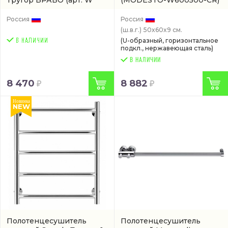
Тругор БРАВО
(арт. W
(MODESTO-W600500-CR)
4024 PM 3 60-50 CR)
Россия
Россия
(ш.в.г.)
50x60x9 см.
(U-образный, горизонтальное
подкл., нержавеющая сталь)
В НАЛИЧИИ
8 470
8 882
Новинка
NEW
Полотенцесушитель
Полотенцесушитель