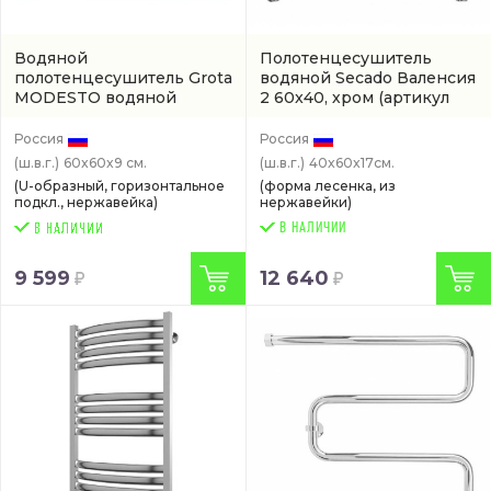
Водяной
Полотенцесушитель
полотенцесушитель Grota
водяной Secado Валенсия
MODESTO водяной
2 60x40, хром
(артикул
(MODESTO-W600600-CR)
4603777446147)
Россия
Россия
(ш.в.г.)
60x60x9 см.
(ш.в.г.)
40x60x17см.
(U-образный, горизонтальное
(форма лесенка, из
подкл., нержавейка)
нержавейки)
В НАЛИЧИИ
9 599
12 640