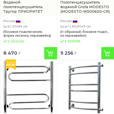
Водяной
Полотенцесушитель
полотенцесушитель
водяной Grota MODESTO
Тругор ПРИОРИТЕТ
(MODESTO-W500600-CR)
водяной
(артикул W 4038
PM 1 60-50 CR)
Россия
Россия
(ш.в.)
50x60 см.
(ш.в.г.)
60x50x9 см.
(боковое подключение,
(п-образный, боковое подкл.,
форма лесенка, нержавейка)
из нержавейки)
В НАЛИЧИИ
8 470
9 256
Новинка
NEW