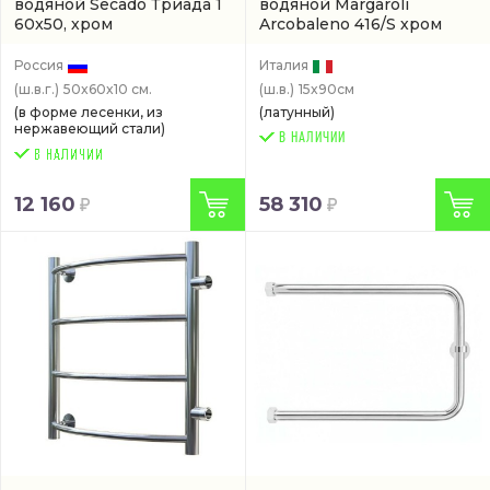
водяной Secado Триада 1
водяной Margaroli
60x50, хром
Arcobaleno 416/S хром
(4603759406886)
(416SHCR)
Россия
Италия
(ш.в.г.)
50x60x10 см.
(ш.в.)
15x90см
(в форме лесенки, из
(латунный)
нержавеющий стали)
В НАЛИЧИИ
12 160
58 310