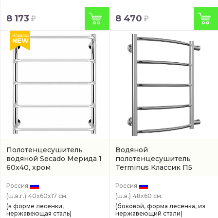
8 173
8 470
Новинка
NEW
Полотенцесушитель
Водяной
водяной Secado Мерида 1
полотенцесушитель
60x40, хром
Terminus Классик П5
(4603777445188)
водяной
(арт.
4670030726209)
Россия
Россия
(ш.в.г.)
40x60x17 см.
(ш.в.)
48x60 см.
(в форме лесенки,
(боковой, форма лесенка, из
нержавеющая сталь)
нержавеющий стали)