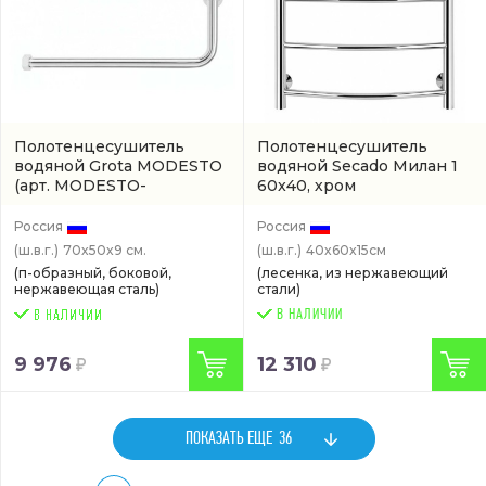
Полотенцесушитель
Полотенцесушитель
водяной Grota MODESTO
водяной Secado Милан 1
(арт. MODESTO-
60x40, хром
W500700-CR)
(4603777444624)
Россия
Россия
(ш.в.г.)
70x50x9 см.
(ш.в.г.)
40x60x15см
(п-образный, боковой,
(лесенка, из нержавеющий
нержавеющая сталь)
стали)
В НАЛИЧИИ
9 976
12 310
ПОКАЗАТЬ ЕЩЕ
36