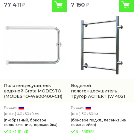
77 411
7 150
Полотенцесушитель
Водяной
водяной Grota MODESTO
полотенцесушитель
(MODESTO-W600400-CR)
Тругор АСПЕКТ
(W 4021
PM 1 60-50 CR)
Россия
Россия
(ш.в.г.)
40x60x9 см.
(ш.в.)
50x60см
(п-образный, боковое
(боковое подкл., лесенка, из
подключение, нержавейка)
нержавейки)
В НАЛИЧИИ