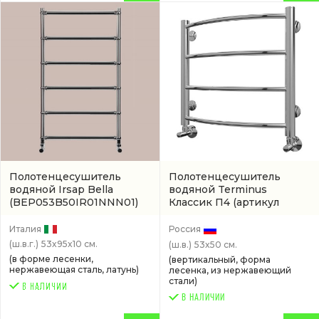
Полотенцесушитель
Полотенцесушитель
водяной Irsap Bella
водяной Terminus
(BEP053B50IR01NNN01)
Классик П4
(артикул
4670030725172)
Италия
Россия
(ш.в.г.)
53x95x10 см.
(ш.в.)
53x50 см.
(в форме лесенки,
(вертикальный, форма
нержавеющая сталь, латунь)
лесенка, из нержавеющий
стали)
В НАЛИЧИИ