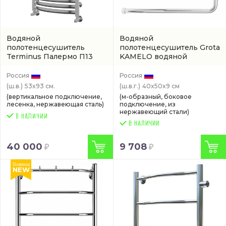
Водяной
Водяной
полотенцесушитель
полотенцесушитель Grota
Terminus Палермо П13
KAMELO водяной
водяной
(4620768886508)
(KAMELO-W500400-CR)
Россия
Россия
(ш.в.)
53x93 см.
(ш.в.г.)
40x50x9 см
(вертикальное подключение,
(м-образный, боковое
лесенка, нержавеющая сталь)
подключение, из
нержавеющий стали)
В НАЛИЧИИ
40 000
9 708
Новинка
NEW