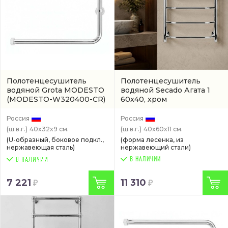
Полотенцесушитель
Полотенцесушитель
водяной Grota MODESTO
водяной Secado Агата 1
(MODESTO-W320400-CR)
60x40, хром
(4603759404943)
Россия
Россия
(ш.в.г.)
40x32x9 см.
(ш.в.г.)
40x60x11 см.
(U-образный, боковое подкл.,
(форма лесенка, из
нержавеющая сталь)
нержавеющий стали)
В НАЛИЧИИ
7 221
11 310