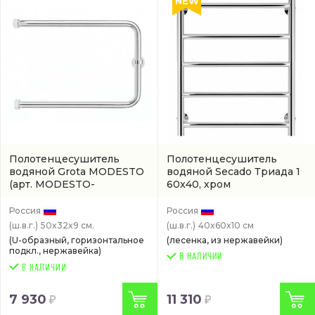
NEW
Полотенцесушитель
Полотенцесушитель
водяной Grota MODESTO
водяной Secado Триада 1
(арт. MODESTO-
60x40, хром
W320500-CR)
(4603777443344)
Россия
Россия
(ш.в.г.)
50x32x9 см.
(ш.в.г.)
40x60x10 см
(U-образный, горизонтальное
(лесенка, из нержавейки)
подкл., нержавейка)
В НАЛИЧИИ
7 930
11 310