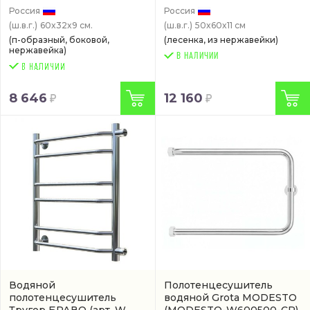
Россия
Россия
(ш.в.г.)
60x32x9 см.
(ш.в.г.)
50x60x11 см
(п-образный, боковой,
(лесенка, из нержавейки)
нержавейка)
В НАЛИЧИИ
8 646
12 160
Водяной
Полотенцесушитель
полотенцесушитель
водяной Grota MODESTO