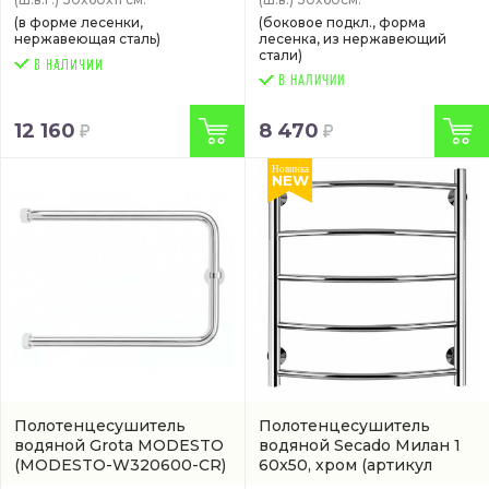
(в форме лесенки,
(боковое подкл., форма
нержавеющая сталь)
лесенка, из нержавеющий
стали)
В НАЛИЧИИ
12 160
8 470
Новинка
NEW
Полотенцесушитель
Полотенцесушитель
водяной Grota MODESTO
водяной Secado Милан 1
(MODESTO-W320600-CR)
60x50, хром
(артикул
4603759406220)