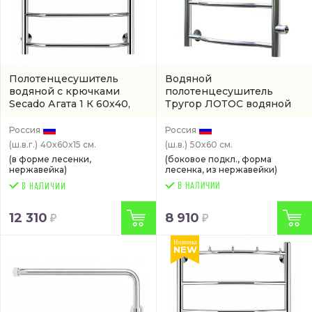
Полотенцесушитель
Водяной
водяной с крючками
полотенцесушитель
Secado Агата 1 К 60x40,
Тругор ЛОТОС водяной
хром
(4603777443986)
(W 4034 PM 1 60-50 CR)
Россия
Россия
(ш.в.г.)
40x60x15 см.
(ш.в.)
50x60 см.
(в форме лесенки,
(боковое подкл., форма
нержавейка)
лесенка, из нержавейки)
В НАЛИЧИИ
12 310
8 910
Новинка
NEW