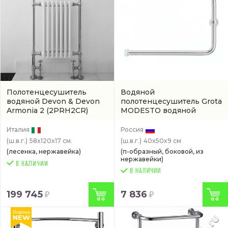
Полотенцесушитель
Водяной
водяной Devon & Devon
полотенцесушитель Grota
Armonia 2
(2PRH2CR)
MODESTO водяной
(MODESTO-W500400-CR)
Италия
Россия
(ш.в.г.)
58x120x17 см.
(ш.в.г.)
40x50x9 см
(лесенка, нержавейка)
(п-образный, боковой, из
нержавейки)
В НАЛИЧИИ
199 745
7 836
Новинка
NEW