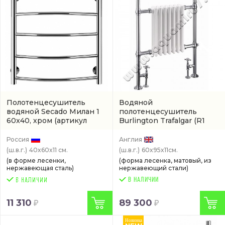
Полотенцесушитель
Водяной
водяной Secado Милан 1
полотенцесушитель
60x40, хром
(артикул
Burlington Trafalgar
(R1
4603777444549)
CHR BLA)
Россия
Англия
(ш.в.г.)
40x60x11 см.
(ш.в.г.)
60x95x11см.
(в форме лесенки,
(форма лесенка, матовый, из
нержавеющая сталь)
нержавеющий стали)
В НАЛИЧИИ
11 310
89 300
Новинка