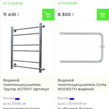
В НАЛИЧИИ
11 410
8 300
Водяной
Водяной
полотенцесушитель
полотенцесушитель Grota
Тругор АСПЕКТ
(артикул
MODESTO водяной
W 4021 PM 3 60-50 CR)
(MODESTO-W500500-CR)
Россия
Россия
(ш.в.)
50x60 см.
(ш.в.г.)
50x50x9 см
(горизонтальное подкл.,
(U-образный, боковое