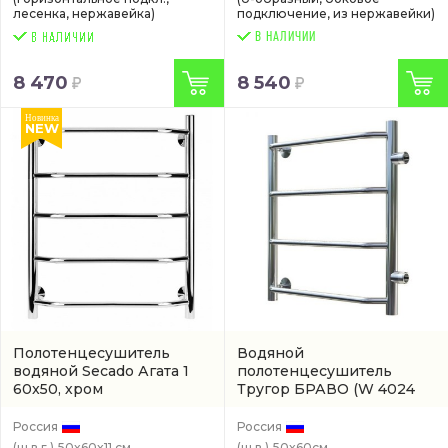
лесенка, нержавейка)
подключение, из нержавейки)
В НАЛИЧИИ
8 470
8 540
Новинка
NEW
Полотенцесушитель
Водяной
водяной Secado Агата 1
полотенцесушитель
60x50, хром
Тругор БРАВО
(W 4024
(4603759404967)
PM 1 60-50 CR)
Россия
Россия
(ш.в.г.)
50x60x11 см.
(ш.в.)
50x60см.