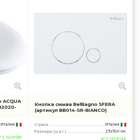
o ACQUA
Кнопка смыва BelBagno SFERA
B2020-
(артикул BB014-SR-BIANCO)
Италия
Италия
23x15x1 см.
(ш.в.г.)
В НАЛИЧИИ