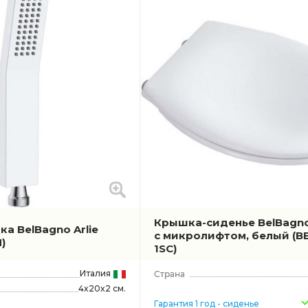
Крышка-сиденье BelBagn
а BelBagno Arlie
с микролифтом, белый
(B
)
1SC)
Италия
4x20x2 см.
Гарантия 1 год - сиденье