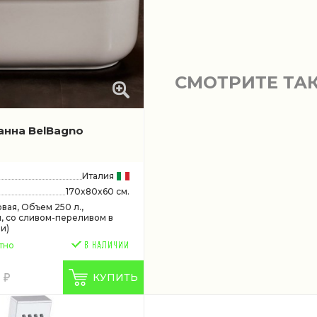
СМОТРИТЕ ТА
анна BelBagno
Италия
170x80x60 см.
овая, Объем 250 л.,
, со сливом-переливом в
и)
тно
0
КУПИТЬ