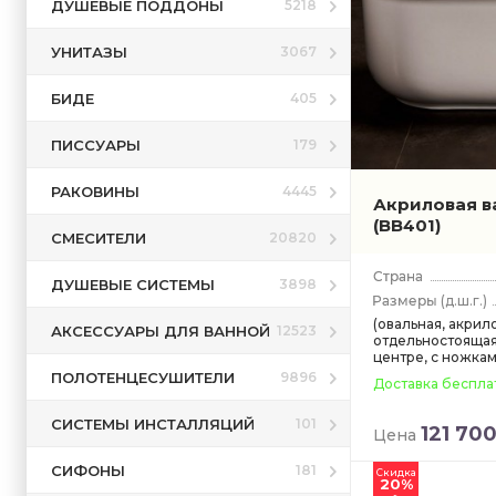
ДУШЕВЫЕ ПОДДОНЫ
5218
УНИТАЗЫ
3067
БИДЕ
405
ПИССУАРЫ
179
РАКОВИНЫ
4445
Акриловая в
(BB401)
СМЕСИТЕЛИ
20820
ДУШЕВЫЕ СИСТЕМЫ
3898
(д.ш.г.)
(овальная, акрил
АКСЕССУАРЫ ДЛЯ ВАННОЙ
12523
отдельностоящая
центре, с ножкам
ПОЛОТЕНЦЕСУШИТЕЛИ
9896
Доставка беспла
СИСТЕМЫ ИНСТАЛЛЯЦИЙ
101
121 70
Цена
СИФОНЫ
181
Скидка
20%