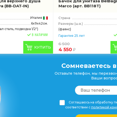
ля верхнего душа
Бачок для унитаза BelBag
va
(BB-DAT-IN)
Marco
(арт. BB118T)
Италия
6x9x42см.
(ш.в.)
л сталь, подводка 1/2")
(фаянс)
В НАЛИЧИИ
Гарантия 25 лет
6 500
КУПИТЬ
4 550
Сомневаетесь в
Оставьте телефон, мы перезвон
Ваши вопрос
Соглашаюсь на обработку пе
соответствии с
политикой кон