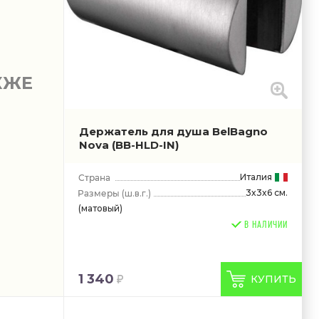
КЖЕ
Держатель для душа BelBagno
Nova
(BB-HLD-IN)
Италия
3x3x6 см.
(ш.в.г.)
(матовый)
В НАЛИЧИИ
1 340
КУПИТЬ