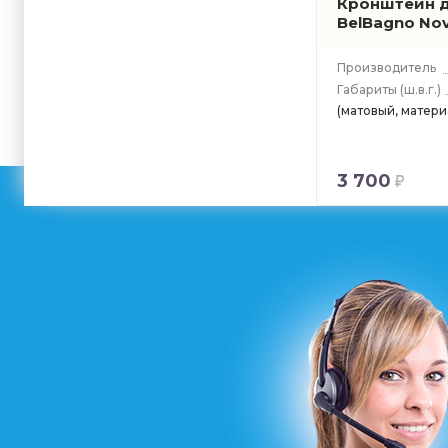
Кронштейн д
BelBagno No
Производитель
Габариты
(ш.в.г.)
(матовый, материа
3 700