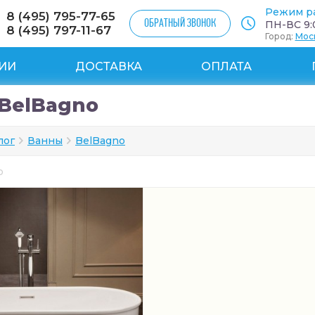
Режим р
8 (495) 795-77-65
ОБРАТНЫЙ ЗВОНОК
ПН-ВС 9:0
8 (495) 797-11-67
Город:
Мос
ИИ
ДОСТАВКА
ОПЛАТА
BelBagno
лог
Ванны
BelBagno
ар