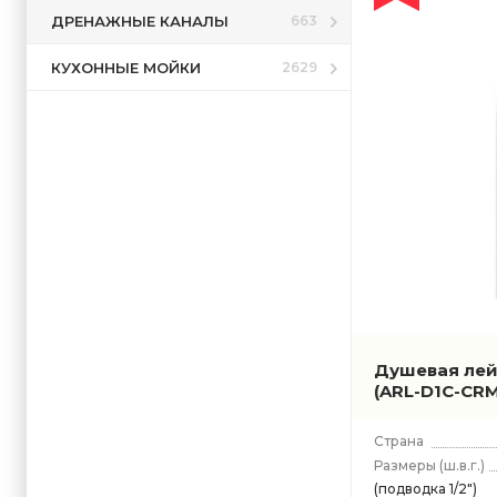
ДРЕНАЖНЫЕ КАНАЛЫ
663
КУХОННЫЕ МОЙКИ
2629
Душевая лейк
(ARL-D1C-CRM
Страна
Размеры
(ш.в.г.)
(подводка 1/2")