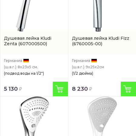
Душевая лейка Kludi
Душевая лейка Kludi Fizz
Zenta
(607000500)
(6760005-00)
Германия
Германия
(ш.в.г.)
8x23x5 см.
(ш.в.г.)
9x25x2см
(подвод воды на 1/2")
(1/2 дюйма)
5 130
8 230