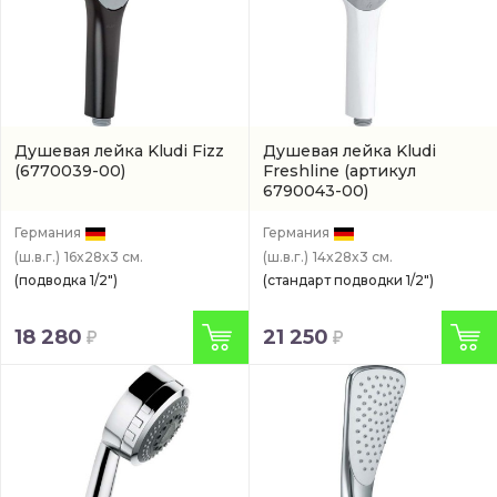
Душевая лейка Kludi Fizz
Душевая лейка Kludi
(6770039-00)
Freshline
(артикул
6790043-00)
Германия
Германия
(ш.в.г.)
16x28x3 см.
(ш.в.г.)
14x28x3 см.
(подводка 1/2")
(стандарт подводки 1/2")
18 280
21 250