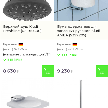
Верхний душ Kludi
Бумагодержатель для
Freshline
(621910500)
запасных рулонов Kludi
AMBA
(5397205)
Германия
Германия
(ш.в.г.)
9x9x9см.
(ш.в.г.)
4x18x7 см.
(материал сталь, подводка 1/2")
В НАЛИЧИИ
8 630
9 230