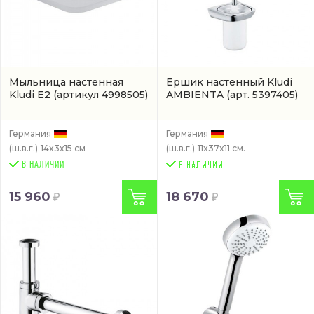
Мыльница настенная
Ершик настенный Kludi
Kludi E2
(артикул 4998505)
AMBIENTA
(арт. 5397405)
Германия
Германия
(ш.в.г.)
14x3x15 см
(ш.в.г.)
11x37x11 см.
В НАЛИЧИИ
15 960
18 670