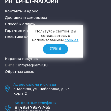
ИНТЕРНЕТ-МАГАЗИН
Контакты и адрес
Доставка и самовывоз
Способы оплаты
Гарантия и возврат товара
Пользуясь сайтом, Вы
соглашаетесь с
Политика конфиденциальности
использованием
cookies
.
ХОРОШО
Корзина покупок
E-mail:
info@aquamir.ru
Обратная связь
Адрес салона и склада
г.
Москва
,
ул. Шаболовка, д. 23,
корп. 2
Контактные телефоны
8 (495) 795-77-65