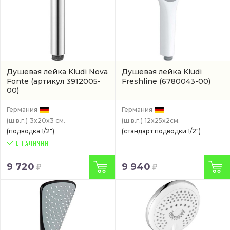
Душевая лейка Kludi Nova
Душевая лейка Kludi
Fonte
(артикул 3912005-
Freshline
(6780043-00)
00)
Германия
Германия
(ш.в.г.)
3x20x3 см.
(ш.в.г.)
12x25x2см.
(подводка 1/2")
(стандарт подводки 1/2")
9 720
9 940