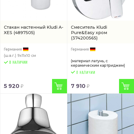
Стакан настенный Kludi A-
Смеситель Kludi
XES
(4897505)
Pure&Easy хром
(374200565)
Германия
Германия
(ш.в.г.)
9x11x10 см
(материал латунь, с
В НАЛИЧИИ
керамическим картриджем)
5 920
7 910