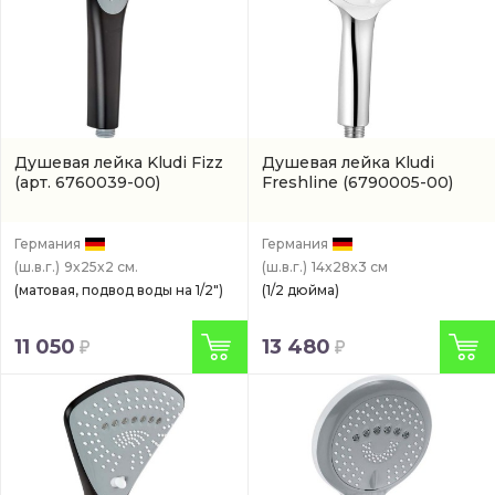
Душевая лейка Kludi Fizz
Душевая лейка Kludi
(арт. 6760039-00)
Freshline
(6790005-00)
Германия
Германия
(ш.в.г.)
9x25x2 см.
(ш.в.г.)
14x28x3 см
(матовая, подвод воды на 1/2")
(1/2 дюйма)
11 050
13 480