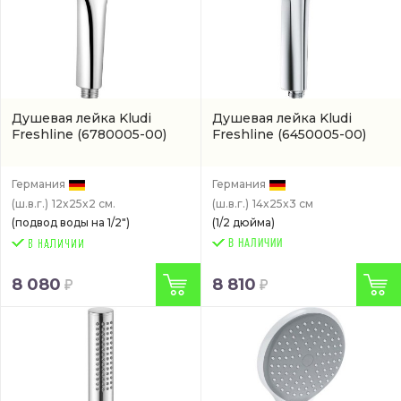
Душевая лейка Kludi
Душевая лейка Kludi
Freshline
(6780005-00)
Freshline
(6450005-00)
Германия
Германия
(ш.в.г.)
12x25x2 см.
(ш.в.г.)
14x25x3 см
(подвод воды на 1/2")
(1/2 дюйма)
В НАЛИЧИИ
8 080
8 810