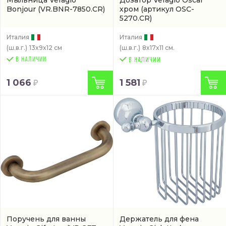
Bonjour
(VR.BNR-7850.CR)
хром
(артикул OSC-
5270.CR)
Италия
Италия
(ш.в.г.)
13x9x12 см
(ш.в.г.)
8x17x11 см.
В НАЛИЧИИ
1 066
1 581
Поручень для ванны
Держатель для фена