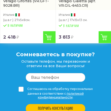
Veragio Gifortes
(VR.GFT-
Veragio Gialetta
(арт.
9028.BR)
VR.GIL-6453.CR)
Италия
Италия
(ш.в.г.)
27x5x8см.
(ш.в.г.)
17x15x13 см.
В НАЛИЧИИ
2 418
3 813
Сомневаетесь в покупке?
Оставьте телефон, мы перезвоним и
ответим на все Ваши вопросы!
Соглашаюсь на обработку персональных
данных в соответствии с
политикой
конфиденциальности
.
ПОЛУЧИТЬ КОНСУЛЬТАЦИЮ