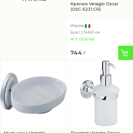
Крючок Veragio Oscar
(OSC-5231.CR)
Италия
(ш.в.г.)
5x6x5 см.
744
Мыльница Veragio
Дозатор Veragio Oscar