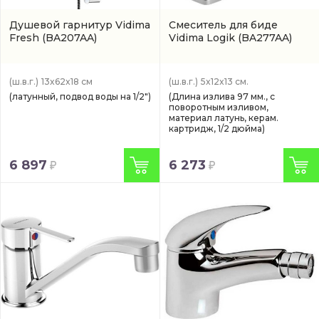
Душевой гарнитур Vidima
Смеситель для биде
Fresh
(BA207AA)
Vidima Logik
(BA277AA)
(ш.в.г.)
13x62x18 см
(ш.в.г.)
5x12x13 см.
(латунный, подвод воды на 1/2")
(Длина излива 97 мм., с
поворотным изливом,
материал латунь, керам.
картридж, 1/2 дюйма)
6 897
6 273