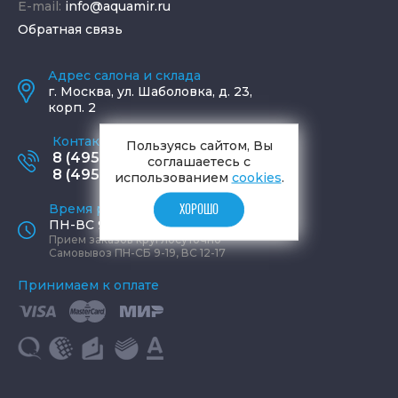
E-mail:
info@aquamir.ru
Обратная связь
Адрес салона и склада
г.
Москва
,
ул. Шаболовка, д. 23,
корп. 2
Контактные телефоны
Пользуясь сайтом, Вы
8 (495) 795-77-65
соглашаетесь с
8 (495) 797-11-67
использованием
cookies
.
Время работы офиса
ХОРОШО
ПН-ВС 9:00 - 19:00
Прием заказов круглосуточно
Самовывоз ПН-СБ 9-19, ВС 12-17
Принимаем к оплате