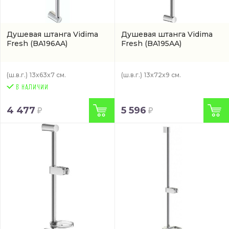
Душевая штанга Vidima
Душевая штанга Vidima
Fresh
(BA196AA)
Fresh
(BA195AA)
(ш.в.г.)
13x63x7 см.
(ш.в.г.)
13x72x9 см.
4 477
5 596