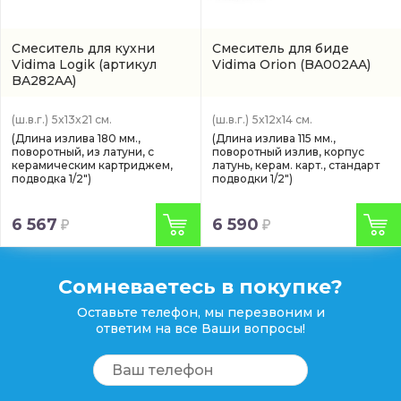
Смеситель для кухни
Смеситель для биде
Vidima Logik
(артикул
Vidima Orion
(BA002AA)
BA282AA)
(ш.в.г.)
5x13x21 см.
(ш.в.г.)
5x12x14 см.
(Длина излива 180 мм.,
(Длина излива 115 мм.,
поворотный, из латуни, с
поворотный излив, корпус
керамическим картриджем,
латунь, керам. карт., стандарт
подводка 1/2")
подводки 1/2")
6 567
6 590
Сомневаетесь в покупке?
Оставьте телефон, мы перезвоним и
ответим на все Ваши вопросы!