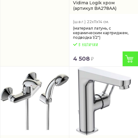
Vidima Logik хром
(артикул BA278AA)
(ш.в.г.)
22x11x14 см.
(материал латунь, с
керамическим картриджем,
подводка 1/2")
4 508