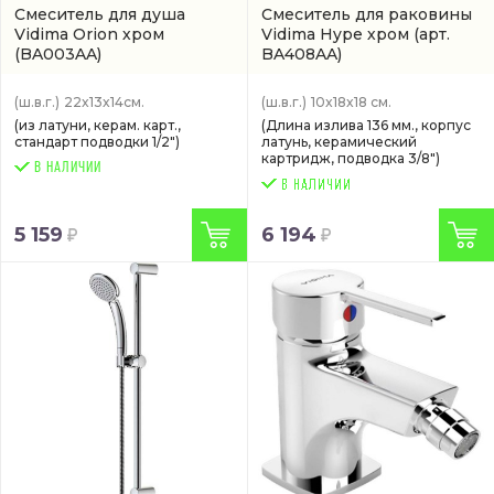
Смеситель для душа
Смеситель для раковины
Vidima Orion хром
Vidima Hype хром
(арт.
(BA003AA)
BA408AA)
(ш.в.г.)
22x13x14см.
(ш.в.г.)
10x18x18 см.
(из латуни, керам. карт.,
(Длина излива 136 мм., корпус
стандарт подводки 1/2")
латунь, керамический
картридж, подводка 3/8")
В НАЛИЧИИ
5 159
6 194