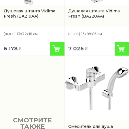
Душевая штанга Vidima
Душевая штанга Vidima
Fresh
(BA219AA)
Fresh
(BA220AA)
(ш.в.г.)
13x72x18 см.
(ш.в.г.)
13x89x15 см
6 178
7 026
СМОТРИТЕ
ТАКЖЕ
Смеситель для душа