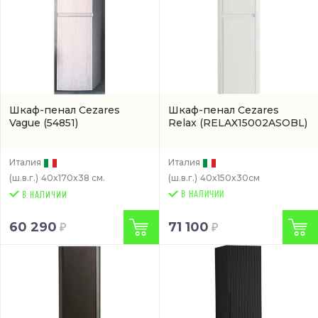
Шкаф-пенал Cezares
Шкаф-пенал Cezares
Vague
(54851)
Relax
(RELAX15002ASOBL)
Италия
Италия
(ш.в.г.)
40x170x38 см.
(ш.в.г.)
40x150x30см
В НАЛИЧИИ
60 290
71 100