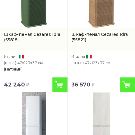
Шкаф-пенал Cezares Idra
Шкаф-пенал Cezares Idra
(55818)
(55821)
Италия
Италия
(ш.в.г.)
47x123x37 см.
(ш.в.г.)
47x123x37 см.
(матовый)
42 240
36 570