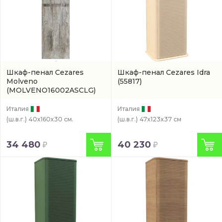
Шкаф-пенал Cezares
Шкаф-пенал Cezares Idra
Molveno
(55817)
(MOLVENO16002ASCLG)
Италия
Италия
(ш.в.г.)
40x160x30 см.
(ш.в.г.)
47x123x37 см
34 480
40 230