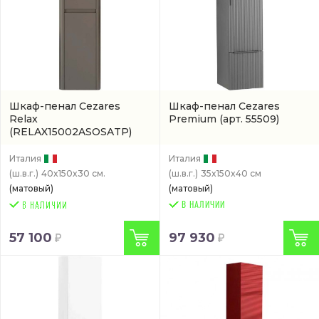
Шкаф-пенал Cezares
Шкаф-пенал Cezares
Relax
Premium
(арт. 55509)
(RELAX15002ASOSATP)
Италия
Италия
(ш.в.г.)
40x150x30 см.
(ш.в.г.)
35x150x40 см
(матовый)
(матовый)
В НАЛИЧИИ
57 100
97 930