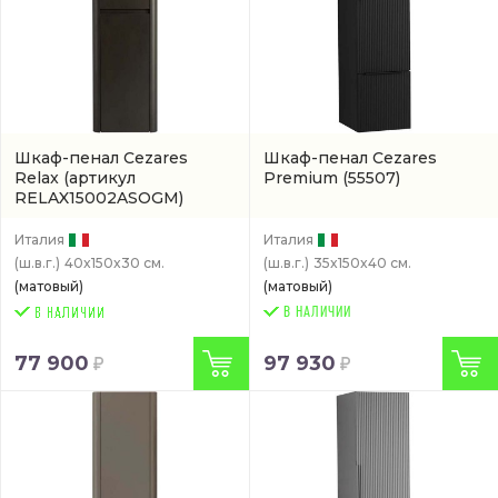
Шкаф-пенал Cezares
Шкаф-пенал Cezares
Relax
(артикул
Premium
(55507)
RELAX15002ASOGM)
Италия
Италия
(ш.в.г.)
40x150x30 см.
(ш.в.г.)
35x150x40 см.
(матовый)
(матовый)
В НАЛИЧИИ
77 900
97 930