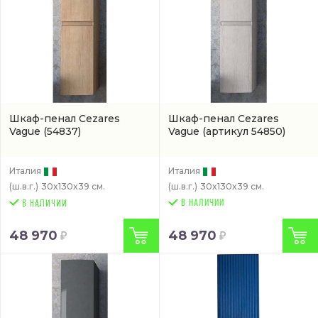
Шкаф-пенал Cezares
Шкаф-пенал Cezares
Vague
(54837)
Vague
(артикул 54850)
Италия
Италия
(ш.в.г.)
30x130x39 см.
(ш.в.г.)
30x130x39 см.
В НАЛИЧИИ
48 970
48 970