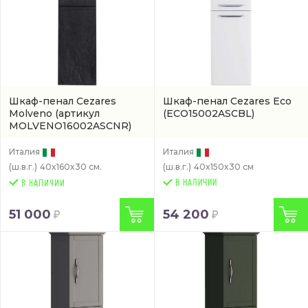
Шкаф-пенал Cezares
Шкаф-пенал Cezares Eco
Molveno
(артикул
(ECO15002ASCBL)
MOLVENO16002ASCNR)
Италия
Италия
(ш.в.г.)
40x160x30 см.
(ш.в.г.)
40x150x30 см
В НАЛИЧИИ
51 000
54 200