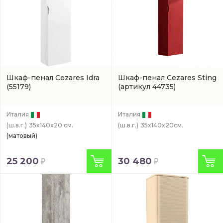
Шкаф-пенал Cezares Idra
Шкаф-пенал Cezares Sting
(55179)
(артикул 44735)
Италия
Италия
(ш.в.г.)
35x140x20 см.
(ш.в.г.)
35x140x20см.
(матовый)
25 200
30 480