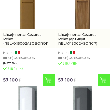
Шкаф-пенал Cezares
Шкаф-пенал Cezares
Relax
Relax
(артикул
(RELAX15002ASOBOROP)
RELAX15002ASORCP)
Италия
Италия
(ш.в.г.)
40x150x30 см.
(ш.в.г.)
40x150x30 см
(матовый)
В НАЛИЧИИ
57 100
57 100