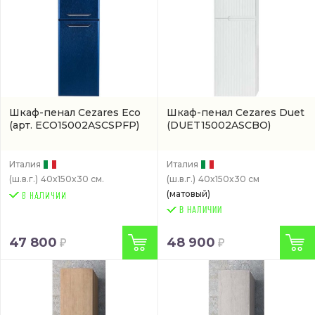
Шкаф-пенал Cezares Eco
Шкаф-пенал Cezares Duet
(арт. ECO15002ASCSPFP)
(DUET15002ASCBO)
Италия
Италия
(ш.в.г.)
40x150x30 см.
(ш.в.г.)
40x150x30 см
(матовый)
В НАЛИЧИИ
47 800
48 900