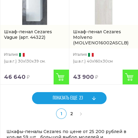
Шкаф-пенал Cezares
Шкаф-пенал Cezares
Vague
(арт. 44322)
Molveno
(MOLVENO16002ASCLB)
Италия
Италия
(ш.в.г.)
30x130x39 см.
(ш.в.г.)
40x160x30см
46 640
43 900
ПОКАЗАТЬ ЕЩЕ
23
1
2
Шкафы-пеналы Cezares по цене от 25 200 рублей в
кол-ве 59 шт. , большой выбор моделей и