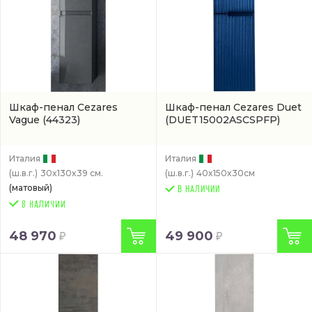
Шкаф-пенал Cezares
Шкаф-пенал Cezares Duet
Vague
(44323)
(DUET15002ASCSPFP)
Италия
Италия
(ш.в.г.)
30x130x39 см.
(ш.в.г.)
40x150x30см
(матовый)
В НАЛИЧИИ
48 970
49 900