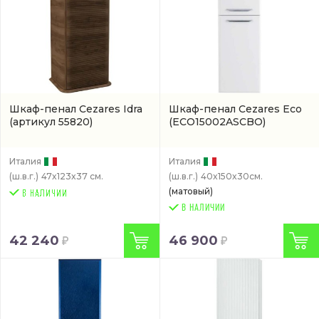
Шкаф-пенал Cezares Idra
Шкаф-пенал Cezares Eco
(артикул 55820)
(ECO15002ASCBO)
Италия
Италия
(ш.в.г.)
47x123x37 см.
(ш.в.г.)
40x150x30см.
(матовый)
В НАЛИЧИИ
42 240
46 900