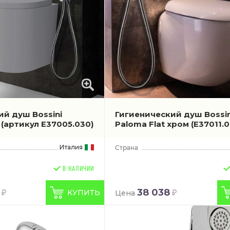
ий душ Bossini
Гигиенический душ Bossin
м
(артикул E37005.030)
Paloma Flat хром
(E37011.0
Италия
В НАЛИЧИИ
38 038
КУПИТЬ
Цена