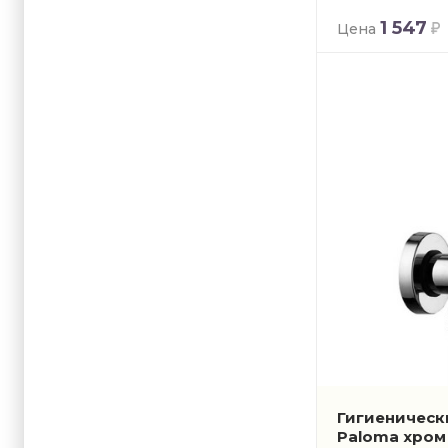
1 547
Цена
Гигиеническ
Paloma хро