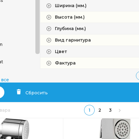
ss
Ширина (мм.)
Высота (мм.)
Глубина (мм.)
Вид гарнитура
m
Цвет
at
Фактура
 все
om
Сбросить
овара
1
2
3