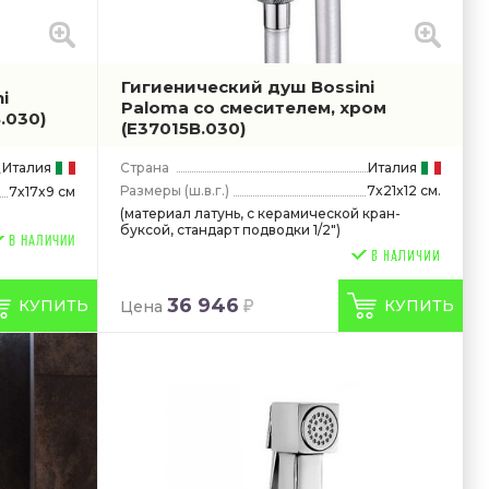
Гигиенический душ Bossini
i
Paloma со смесителем, хром
.030)
(E37015B.030)
Италия
Страна
Италия
Размеры
(ш.в.г.)
7x21x12 см.
7x17x9 см
(материал латунь, с керамической кран-
буксой, стандарт подводки 1/2")
В НАЛИЧИИ
36 946
КУПИТЬ
КУПИТЬ
Цена