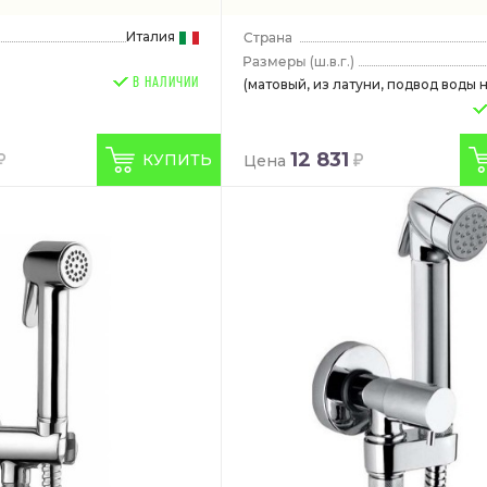
Италия
(ш.в.г.)
В НАЛИЧИИ
(матовый, из латуни, подвод воды на
12 831
КУПИТЬ
Цена