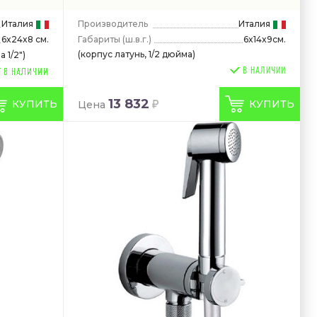
Италия
Производитель
Италия
Габариты
(ш.в.г.)
6x14x9см.
6x24x8 см.
(корпус латунь, 1/2 дюйма)
 1/2")
В НАЛИЧИИ
13 832
КУПИТЬ
КУПИТЬ
Цена