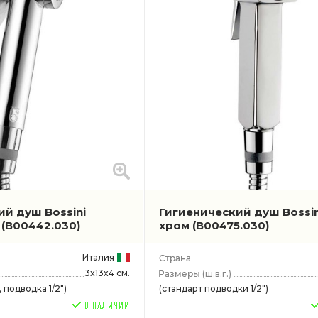
ий душ Bossini
Гигиенический душ Bossin
м
(B00442.030)
хром
(B00475.030)
Италия
3x13x4 см.
(ш.в.г.)
 подводка 1/2")
(стандарт подводки 1/2")