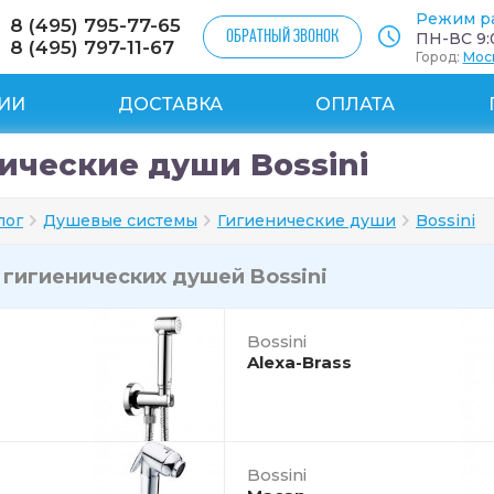
Режим р
8 (495) 795-77-65
ОБРАТНЫЙ ЗВОНОК
ПН-ВС 9:0
8 (495) 797-11-67
Город:
Мос
ИИ
ДОСТАВКА
ОПЛАТА
ические души Bossini
лог
Душевые системы
Гигиенические души
Bossini
и
гигиенических душей Bossini
Bossini
Alexa-Brass
Bossini