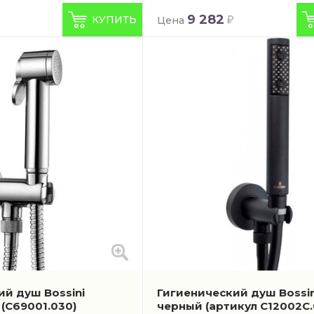
9 282
КУПИТЬ
Цена
ий душ Bossini
Гигиенический душ Bossin
м
(C69001.030)
черный
(артикул C12002C.