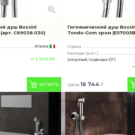
ий душ Bossini
Гигиенический душ Bossin
м
(арт. C69038.030)
Tondo-Gom хром
(E57005B
Италия
(ш.в.г.)
(латунный, подводка 1/2")
16 744
КУПИТЬ
Цена