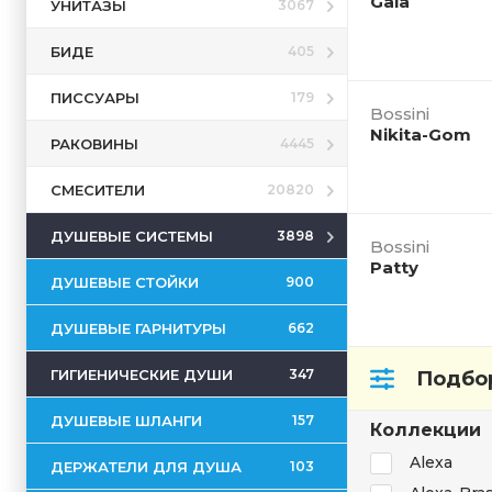
Gaia
УНИТАЗЫ
3067
БИДЕ
405
ПИССУАРЫ
179
Bossini
Nikita-Gom
РАКОВИНЫ
4445
СМЕСИТЕЛИ
20820
ДУШЕВЫЕ СИСТЕМЫ
3898
Bossini
Patty
ДУШЕВЫЕ СТОЙКИ
900
ДУШЕВЫЕ ГАРНИТУРЫ
662
ГИГИЕНИЧЕСКИЕ ДУШИ
347
Подбор
ДУШЕВЫЕ ШЛАНГИ
157
Коллекции
Alexa
ДЕРЖАТЕЛИ ДЛЯ ДУША
103