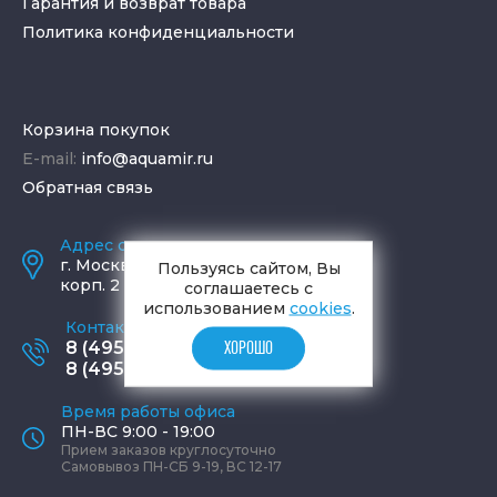
Гарантия и возврат товара
Политика конфиденциальности
Корзина покупок
E-mail:
info@aquamir.ru
Обратная связь
Адрес салона и склада
г.
Москва
,
ул. Шаболовка, д. 23,
Пользуясь сайтом, Вы
корп. 2
соглашаетесь с
использованием
cookies
.
Контактные телефоны
8 (495) 795-77-65
ХОРОШО
8 (495) 797-11-67
Время работы офиса
ПН-ВС 9:00 - 19:00
Прием заказов круглосуточно
Самовывоз ПН-СБ 9-19, ВС 12-17