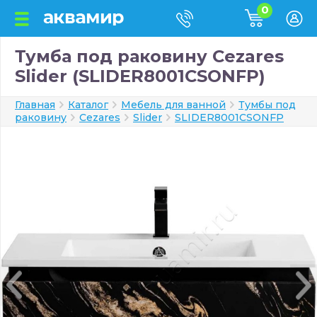
0
Тумба под раковину Cezares
Slider (SLIDER8001CSONFP)
Главная
Каталог
Мебель для ванной
Тумбы под
раковину
Cezares
Slider
SLIDER8001CSONFP