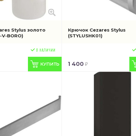
res Stylus золото
Крючок Cezares Stylus
S-V-BORO)
(STYLUSHK01)
1 400