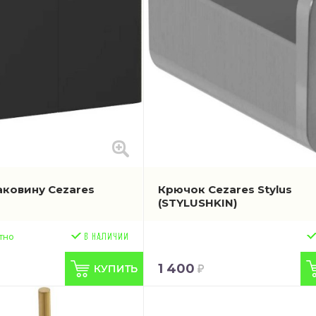
аковину Cezares
Крючок Cezares Stylus
)
(STYLUSHKIN)
тно
1 400