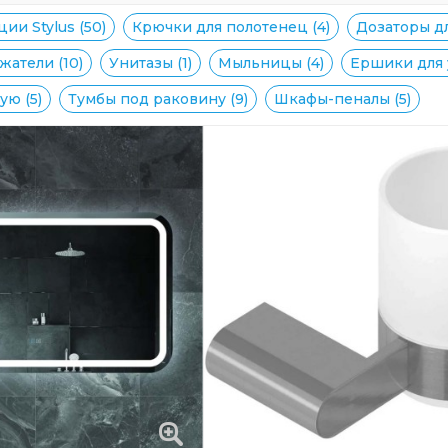
ии Stylus (50)
Крючки для полотенец (4)
Дозаторы дл
атели (10)
Унитазы (1)
Мыльницы (4)
Ершики для у
ую (5)
Тумбы под раковину (9)
Шкафы-пеналы (5)