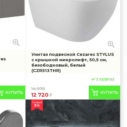
Унитаз подвесной Cezares STYLUS
res
с крышкой микролифт, 50,5 см,
безободковый, белый
(CZR513THR)
14 970
12 720
Скидка
5%