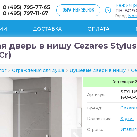
Режим р
8 (495) 795-77-65
ОБРАТНЫЙ ЗВОНОК
ПН-ВС 9:0
8 (495) 797-11-67
Город:
Мос
ИИ
ДОСТАВКА
ОПЛАТА
 дверь в нишу Cezares Stylus
Cr)
лог
Ограждения для душа
Душевые двери в нишу
Ce
Код товара:
STYLUS
Артикул:
160-C-
Cezare
Бренд:
Stylus
Коллекция:
Италия
Страна: