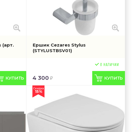
s
(арт.
Ершик Cezares Stylus
(STYLUSTBSV01)
4 300
Скидка
15%