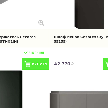
ржатель Cezares
Шкаф-пенал Cezares Stylu
STH02IN)
55235)
42 770