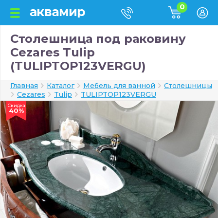
0
Столешница под раковину
Cezares Tulip
(TULIPTOP123VERGU)
Главная
Каталог
Мебель для ванной
Столешницы
Cezares
Tulip
TULIPTOP123VERGU
Скидка
40%