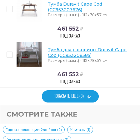
Тумба Duravit Cape Cod
(CC953207676)
Размеры (ш.в.г.) - 112x78x57 см.
461 552
ПОД ЗАКАЗ
Тумба для раковины Duravit Cape
Cod (CC953208585)
Размеры (ш.в.г.) - 112x78x57 см.
461 552
ПОД ЗАКАЗ
ПОКАЗАТЬ ЕЩЕ (3)
СМОТРИТЕ ТАКЖЕ
Еще из коллекции 2nd floor (2)
Унитазы (1)
Крышки-сидения для унитазов (1)