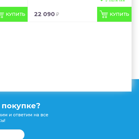
22 090
 покупке?
им и ответим на все
ы!