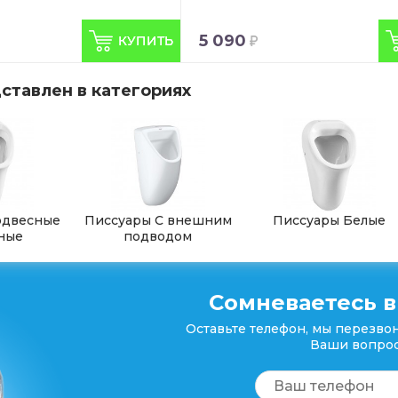
5 090
ставлен в категориях
одвесные
Писсуары С внешним
Писсуары Белые
ные
подводом
Сомневаетесь в
Оставьте телефон, мы перезвон
Ваши вопрос