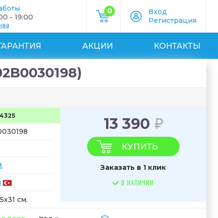
аботы
0
Вход
0 - 19:00
Регистрация
ква
ГАРАНТИЯ
АКЦИИ
КОНТАКТЫ
02B0030198)
4325
13 390
0030198
КУПИТЬ
t
Заказать в 1 клик
я
В НАЛИЧИИ
.5x31 см.