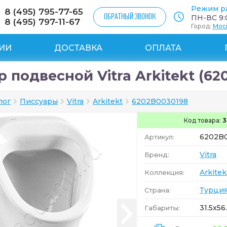
Режим р
8 (495) 795-77-65
ОБРАТНЫЙ ЗВОНОК
ПН-ВС 9:0
8 (495) 797-11-67
Город:
Мос
ИИ
ДОСТАВКА
ОПЛАТА
 подвесной Vitra Arkitekt (62
лог
Писсуары
Vitra
Arkitekt
6202B0030198
Код товара:
3
6202B
Артикул:
Vitra
Бренд:
Arkitek
Коллекция:
Турци
Страна:
31.5x56
Габариты: