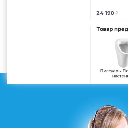
24 190
Товар пред
Писсуары П
настен