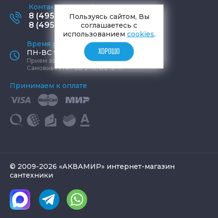
Контактные телефоны
8 (495) 795-77-65
Пользуясь сайтом, Вы
8 (495) 797-11-67
соглашаетесь с
использованием
cookies
.
Время работы офиса
ХОРОШО
ПН-ВС 9:00 - 19:00
Прием заказов круглосуточно
Самовывоз ПН-СБ 9-19, ВС 12-17
Принимаем к оплате
© 2009-2026 «АКВАМИР» интернет-магазин
сантехники