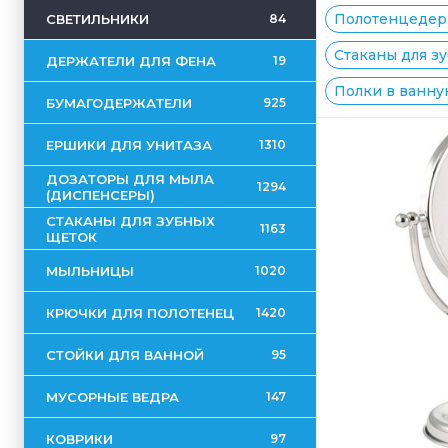
Полотенцедерж
СВЕТИЛЬНИКИ
84
Стаканы для зу
ДЕРЖАТЕЛИ ДЛЯ ФЕНА
19
Полки в ванную
БУМАГОДЕРЖАТЕЛИ
925
ЕРШИКИ ДЛЯ УНИТАЗА
1310
ДОЗАТОРЫ ДЛЯ МЫЛА
1294
(ДИСПЕНСЕРЫ)
СТАКАНЫ ДЛЯ ЗУБНЫХ
1163
ЩЕТОК
МЫЛЬНИЦЫ
1020
КРЮЧКИ ДЛЯ ПОЛОТЕНЕЦ
1420
СТОЙКИ ДЛЯ ВАННОЙ
95
МУСОРНЫЕ ВЕДРА
147
КОВРИКИ
97