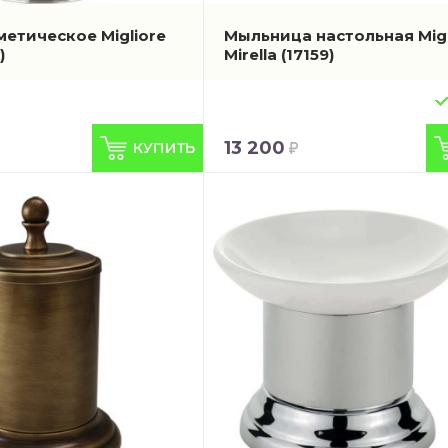
метическое Migliore
Мыльница настольная Migl
)
Mirella
(17159)
13 200