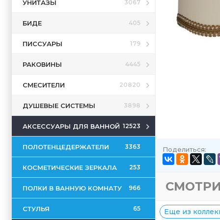
УНИТАЗЫ
3067
БИДЕ
405
ПИССУАРЫ
179
РАКОВИНЫ
4445
СМЕСИТЕЛИ
20820
ДУШЕВЫЕ СИСТЕМЫ
3898
АКСЕССУАРЫ ДЛЯ ВАННОЙ
12523
ПОЛОТЕНЦЕДЕРЖАТЕЛИ
3363
Поделиться:
КОСМЕТИЧЕСКИЕ ЗЕРКАЛА
253
СМОТРИ
ПОЛКИ В ВАННУЮ КОМНАТУ
966
СТУЛЬЯ
65
Еще из коллекц