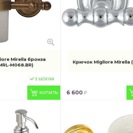
iore Mirella бронза
Крючок Migliore Mirella
.MRL-M068.BR)
6 600