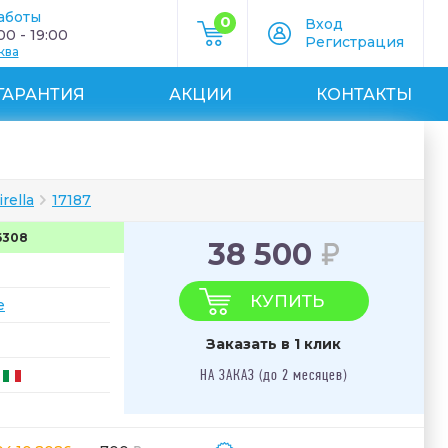
аботы
0
Вход
0 - 19:00
Регистрация
ква
ГАРАНТИЯ
АКЦИИ
КОНТАКТЫ
rella
17187
6308
38 500
КУПИТЬ
e
Заказать в 1 клик
НА ЗАКАЗ (до 2 месяцев)