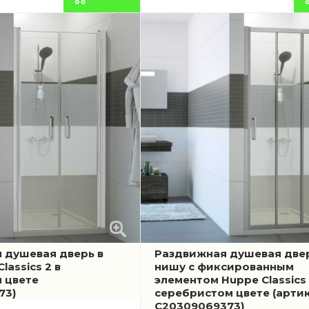
 душевая дверь в
Раздвижная душевая двер
lassics 2 в
нишу с фиксированным
 цвете
элементом Huppe Classics 
73)
серебристом цвете
(арти
C20309069373)