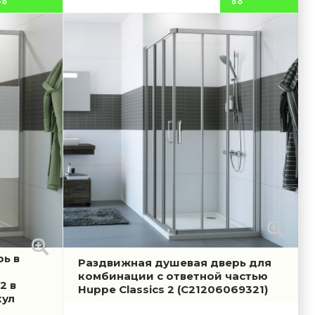
ь в
Раздвижная душевая дверь для
комбинации с ответной частью
2 в
Huppe Classics 2
(C21206069321)
кул