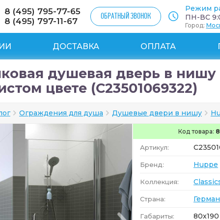
Режим р
8 (495) 795-77-65
ОБРАТНЫЙ ЗВОНОК
ПН-ВС 9:0
8 (495) 797-11-67
Город:
Мос
ИИ
ДОСТАВКА
ОПЛАТА
ковая душевая дверь в нишу H
истом цвете (C23501069322)
лог
Ограждения для душа
Душевые двери в нишу
H
Код товара:
8
C23501
Артикул:
Huppe
Бренд:
Classic
Коллекция:
Герман
Страна:
80x190
Габариты: