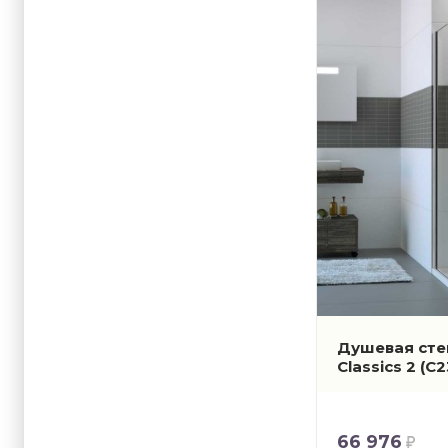
Душевая сте
Classics 2
(C
66 976