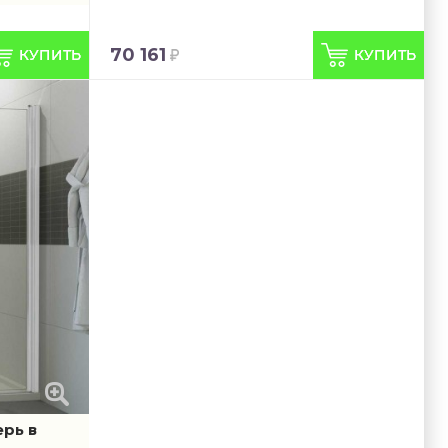
70 161
рь в