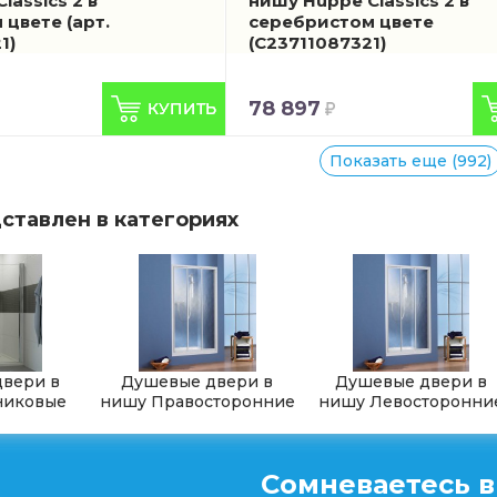
lassics 2 в
нишу Huppe Classics 2 в
 цвете
(арт.
серебристом цвете
1)
(C23711087321)
78 897
Показать еще (992)
ставлен в категориях
вери в
Душевые двери в
Душевые двери в
никовые
нишу Правосторонние
нишу Левосторонни
Сомневаетесь в