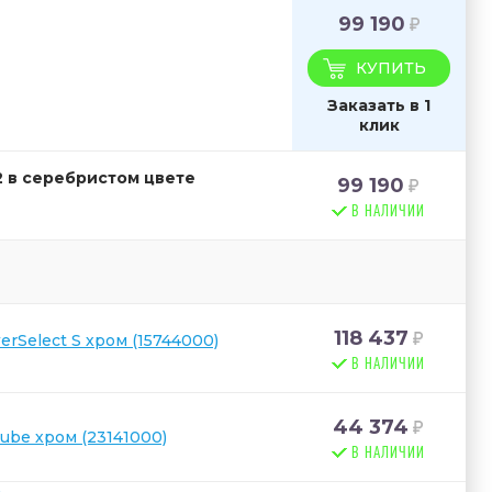
99 190
КУПИТЬ
Заказать в 1
клик
2 в серебристом цвете
99 190
В НАЛИЧИИ
118 437
rSelect S хром (15744000)
В НАЛИЧИИ
44 374
be хром (23141000)
В НАЛИЧИИ