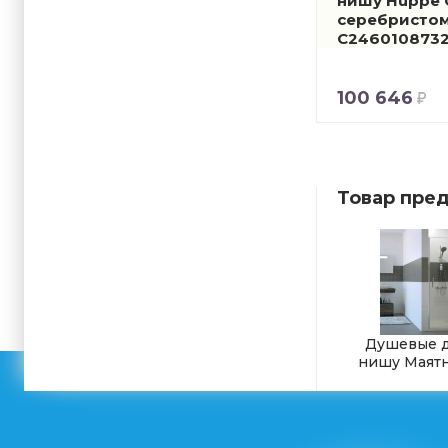
нишу Huppe C
серебристом
C2460108732
100 646
Товар пред
Душевые д
нишу Маят