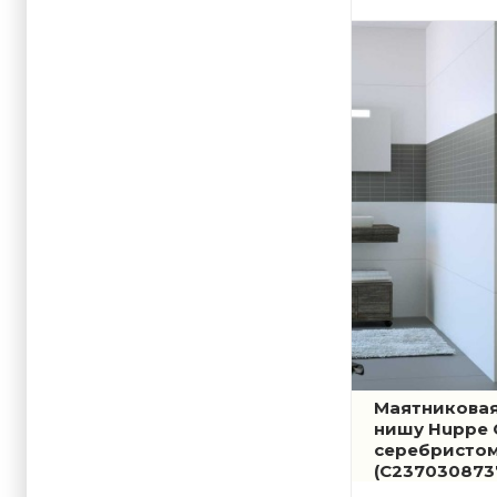
Маятниковая
нишу Huppe C
серебристом
(C237030873