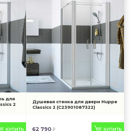
рь для
Душевая стенка для двери Huppe
ssics 2
Classics 2
(C23901087322)
62 790