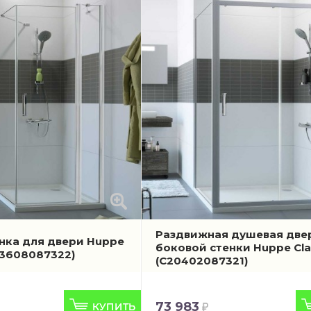
Раздвижная душевая две
нка для двери Huppe
боковой стенки Huppe Cla
23608087322)
(C20402087321)
73 983