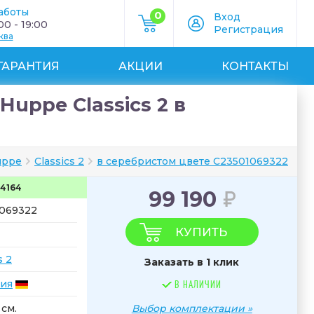
аботы
0
Вход
0 - 19:00
Регистрация
ква
ГАРАНТИЯ
АКЦИИ
КОНТАКТЫ
uppe Classics 2 в
uppe
Classics 2
в серебристом цвете C23501069322
4164
99 190
069322
КУПИТЬ
s 2
Заказать в 1 клик
ия
В НАЛИЧИИ
 см.
Выбор комплектации »