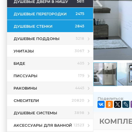
ДУШЕВЫЕ ДВЕРИ В НИШУ
5611
ДУШЕВЫЕ ПЕРЕГОРОДКИ
2475
ДУШЕВЫЕ СТЕНКИ
2845
ДУШЕВЫЕ ПОДДОНЫ
5218
УНИТАЗЫ
3067
БИДЕ
405
ПИССУАРЫ
179
РАКОВИНЫ
4445
Поделиться:
СМЕСИТЕЛИ
20820
ДУШЕВЫЕ СИСТЕМЫ
3898
КОМПЛ
АКСЕССУАРЫ ДЛЯ ВАННОЙ
12523