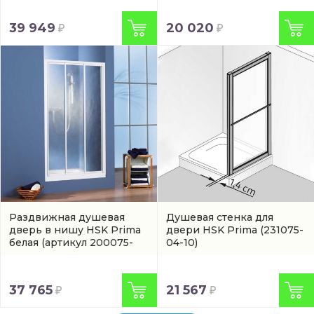
39 949
20 020
Раздвижная душевая
Душевая стенка для
дверь в нишу HSK Prima
двери HSK Prima
(231075-
белая
(артикул 200075-
04-10)
04-10)
37 765
21 567