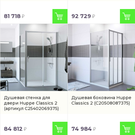
элементом Huppe Classics
цвете
(C23701087322)
2 в серебристом цвете
(C23208069321)
81 718
92 729
Душевая стенка для
Душевая боковина Huppe
двери Huppe Classics 2
Classics 2
(C20508087375)
(артикул C25402069375)
84 812
74 984