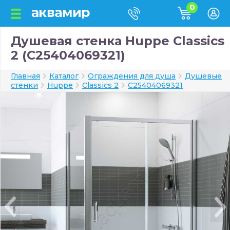
0
Душевая стенка Huppe Classics
2 (C25404069321)
Главная
Каталог
Ограждения для душа
Душевые
стенки
Huppe
Classics 2
C25404069321