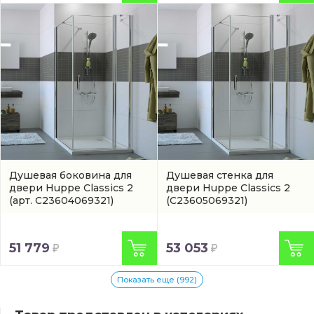
Душевая боковина для
Душевая стенка для
двери Huppe Classics 2
двери Huppe Classics 2
(арт. C23604069321)
(C23605069321)
51 779
53 053
Показать еще (992)