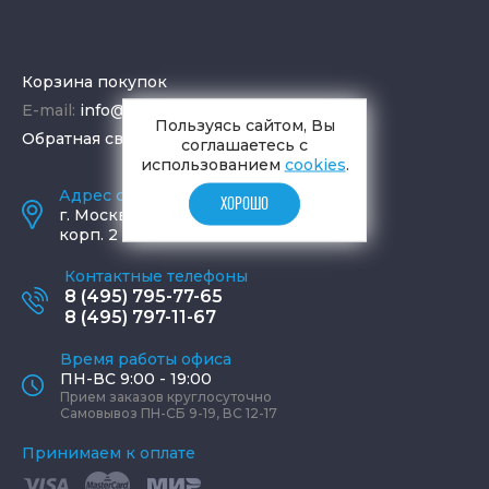
Корзина покупок
E-mail:
info@aquamir.ru
Пользуясь сайтом, Вы
Обратная связь
соглашаетесь с
использованием
cookies
.
Адрес салона и склада
ХОРОШО
г.
Москва
,
ул. Шаболовка, д. 23,
корп. 2
Контактные телефоны
8 (495) 795-77-65
8 (495) 797-11-67
Время работы офиса
ПН-ВС 9:00 - 19:00
Прием заказов круглосуточно
Самовывоз ПН-СБ 9-19, ВС 12-17
Принимаем к оплате