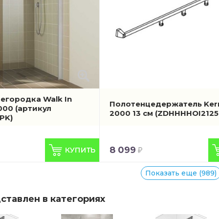
егородка Walk In
Полотенцедержатель Kerm
2000
(артикул
2000 13 см
(ZDHHHHOI2125
PK)
8 099
Показать еще (989)
ставлен в категориях