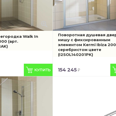
Поворотная душевая двер
егородка Walk In
нишу с фиксированным
2000
(арт.
элементом Kermi Ibiza 200
1AK)
серебристом цвете
(I2SOL140201PK)
154 245