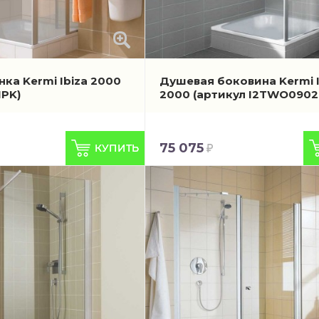
ка Kermi Ibiza 2000
Душевая боковина Kermi I
1PK)
2000
(артикул I2TWO0902
75 075