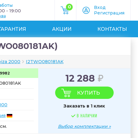
аботы
0
Вход
0 - 19:00
Регистрация
ква
ГАРАНТИЯ
АКЦИИ
КОНТАКТЫ
TWO080181AK)
biza 2000
I2TWO080181AK
9982
12 288
080181AK
КУПИТЬ
2000
Заказать в 1 клик
ия
В НАЛИЧИИ
см.
Выбор комплектации »