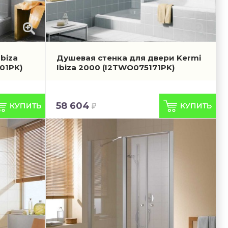
biza
Душевая стенка для двери Kermi
01PK)
Ibiza 2000
(I2TWO075171PK)
58 604