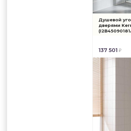
Душевой уго
дверями Kerm
(I2B45090181
137 501