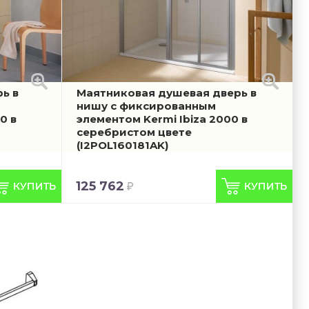
ь в
Маятниковая душевая дверь в
нишу с фиксированным
0 в
элементом Kermi Ibiza 2000 в
серебристом цвете
(I2POL160181AK)
125 762