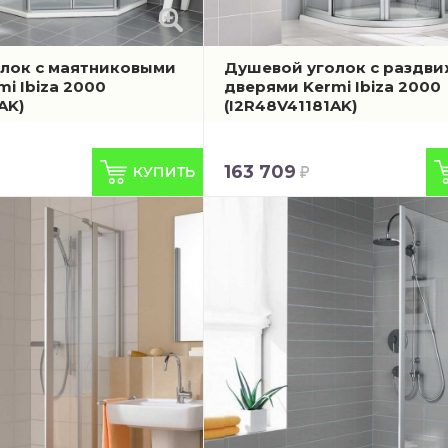
лок с маятниковыми
Душевой уголок с раздв
i Ibiza 2000
дверями Kermi Ibiza 2000
AK)
(I2R48V41181AK)
163 709