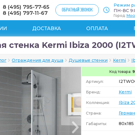
Режим р
8 (495) 795-77-65
ОБРАТНЫЙ ЗВОНОК
ПН-ВС 9:0
8 (495) 797-11-67
Город:
Мос
ИИ
ДОСТАВКА
ОПЛАТА
я стенка Kermi Ibiza 2000 (I2
лог
Ограждения для душа
Душевые стенки
Kermi
I
Код товара:
9
I2TWO
Артикул:
Kermi
Бренд:
Ibiza 
Коллекция:
Герман
Страна:
80x185 
Габариты: