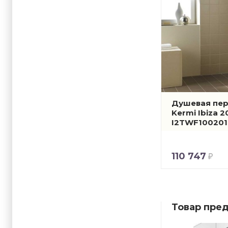
Душевая пер
Kermi Ibiza 
I2TWF100201
110 747
Товар пред