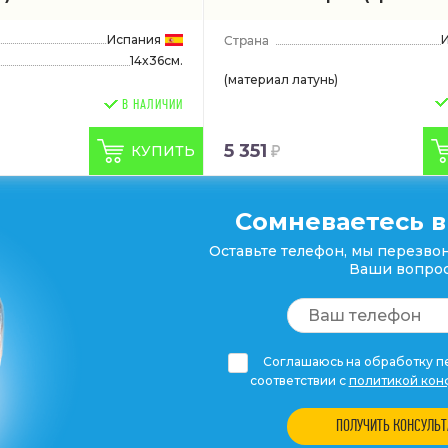
Испания
14x36см.
(материал латунь)
В НАЛИЧИИ
5 351
КУПИТЬ
Сомневаетесь в
Оставьте телефон, мы перезвон
Ваши вопрос
Соглашаюсь на обработку пе
соответствии с
политикой кон
ПОЛУЧИТЬ КОНСУЛЬ