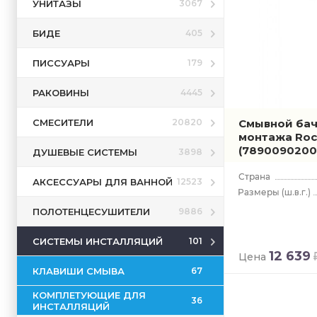
УНИТАЗЫ
3067
БИДЕ
405
ПИССУАРЫ
179
РАКОВИНЫ
4445
СМЕСИТЕЛИ
Смывной бач
20820
монтажа Roc
(7890090200
ДУШЕВЫЕ СИСТЕМЫ
3898
АКСЕССУАРЫ ДЛЯ ВАННОЙ
12523
(ш.в.г.)
ПОЛОТЕНЦЕСУШИТЕЛИ
9886
СИСТЕМЫ ИНСТАЛЛЯЦИЙ
101
12 639
Цена
КЛАВИШИ СМЫВА
67
КОМПЛЕТУЮЩИЕ ДЛЯ
36
ИНСТАЛЛЯЦИЙ