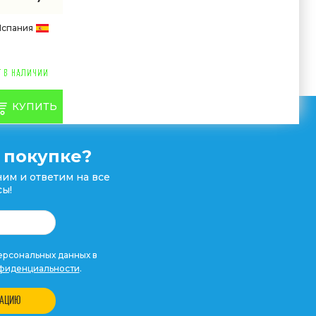
Испания
КУПИТЬ
 покупке?
им и ответим на все
ы!
рсональных данных в
фиденциальности
.
ТАЦИЮ