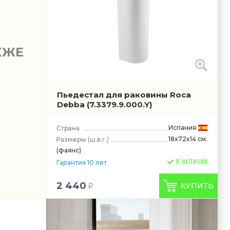
КЖЕ
Пьедестал для раковины Roca
Debba
(7.3379.9.000.Y)
Испания
18x72x14 см.
(ш.в.г.)
(фаянс)
В НАЛИЧИИ
Гарантия 10 лет
2 440
КУПИТЬ