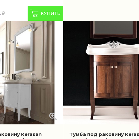
2
КУПИТЬ
аковину Kerasan
Тумба под раковину Kera