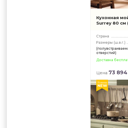
Кухонная мо
Surrey 80 см
(ш.в.г.)
(полувстраиваем
отверстий)
Доставка беспла
73 894
Цена
Новинка
NEW