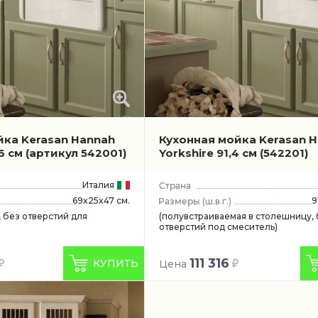
йка Kerasan Hannah
Кухонная мойка Kerasan 
,6 см
(артикул 542001)
Yorkshire 91,4 см
(542201)
Италия
69x25x47 см.
9
(ш.в.г.)
 без отверстий для
(полувстраиваемая в столешницу, 
отверстий под смеситель)
111 316
КУПИТЬ
Цена