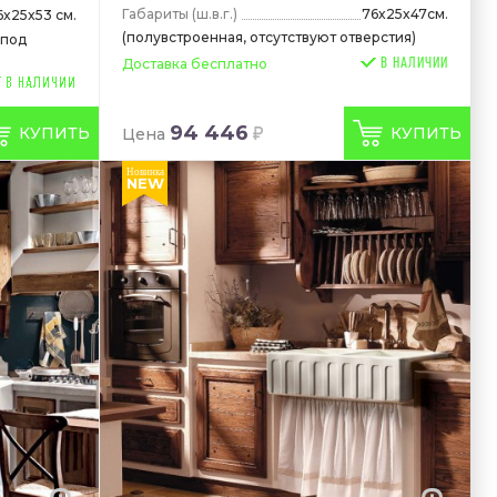
Габариты
(ш.в.г.)
76x25x47см.
6x25x53 см.
(полувстроенная, отсутствуют отверстия)
 под
В НАЛИЧИИ
Доставка бесплатно
94 446
КУПИТЬ
КУПИТЬ
Цена
Новинка
NEW