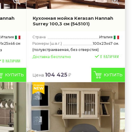
Hannah
Кухонная мойка Kerasan Hannah
Surrey 100,3 см
(545101)
Италия
Страна
Италия
Размеры
(ш.в.г.)
100x23x47 см.
91x25x46 см
(полувстраиваемая, без отверстия)
з
Доставка бесплатно
В НАЛИЧИИ
104 425
КУПИТЬ
КУПИТЬ
Цена
Новинка
NEW