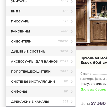
УНИТАЗЫ
3067
БИДЕ
405
ПИССУАРЫ
179
РАКОВИНЫ
4445
СМЕСИТЕЛИ
20820
ДУШЕВЫЕ СИСТЕМЫ
3898
Кухонная мо
АКСЕССУАРЫ ДЛЯ ВАННОЙ
12523
Essex 60,8 с
ПОЛОТЕНЦЕСУШИТЕЛИ
9886
(ш.в.г.)
СИСТЕМЫ ИНСТАЛЛЯЦИЙ
101
(полувстраиваема
Доставка беспла
СИФОНЫ
181
ДРЕНАЖНЫЕ КАНАЛЫ
663
57 380
Цена