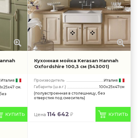
Hannah
Кухонная мойка Kerasan Hannah
Oxfordshire 100,3 см
(543001)
Италия
Производитель
Италия
Габариты
(ш.в.г.)
100x25x47см
1x25x47 см.
(полувстроенная в столешницу, без
без
отверстия под смеситель)
114 642
КУПИТЬ
КУПИТЬ
Цена