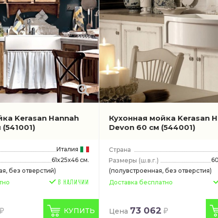
йка Kerasan Hannah
Кухонная мойка Kerasan 
м
(541001)
Devon 60 см
(544001)
Италия
61x25x46 см.
6
(ш.в.г.)
я, без отверстий)
(полувстроенная, без отверстия)
тно
Доставка бесплатно
73 062
КУПИТЬ
Цена