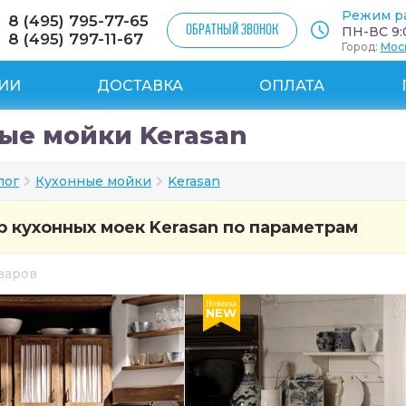
Режим р
8 (495) 795-77-65
ОБРАТНЫЙ ЗВОНОК
ПН-ВС 9:0
8 (495) 797-11-67
Город:
Мос
ИИ
ДОСТАВКА
ОПЛАТА
ые мойки Kerasan
лог
Кухонные мойки
Kerasan
 кухонных моек Kerasan по параметрам
оваров
Новинка
NEW