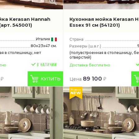
йка Kerasan Hannah
Кухонная мойка Kerasan 
(арт. 545001)
Essex 91 см
(541201)
Италия
80x23x47 см.
(ш.в.г.)
ая в столешницу, нет
(полувстроенная в столешницу, бе
отверстий)
тно
Доставка бесплатно
89 100
КУПИТЬ
Цена
Новинка
NEW