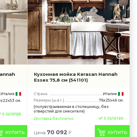
Hannah
Кухонная мойка Kerasan Hannah
Essex 75,8 см
(541101)
Италия
Страна
Италия
Размеры
(ш.в.г.)
76x25x46 см.
0x22x53 см.
(полувстраиваемая в столешницу, без
отверстий для смесителя)
В НАЛИЧИИ
Доставка бесплатно
70 092
КУПИТЬ
КУПИТЬ
Цена