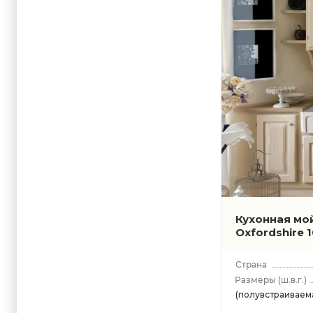
Кухонная мо
Oxfordshire 
(ш.в.г.)
(полувстраиваема