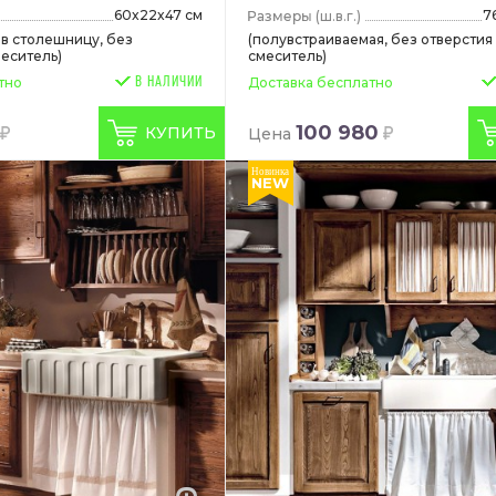
60x22x47 см
7
(ш.в.г.)
 в столешницу, без
(полувстраиваемая, без отверстия
меситель)
смеситель)
В НАЛИЧИИ
тно
Доставка бесплатно
100 980
КУПИТЬ
Цена
Новинка
NEW