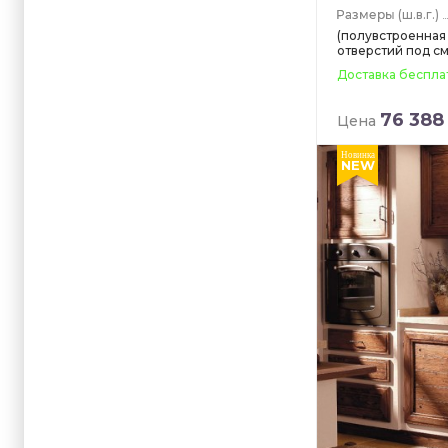
(ш.в.г.)
(полувстроенная
отверстий под с
Доставка беспла
76 388
Цена
Новинка
NEW