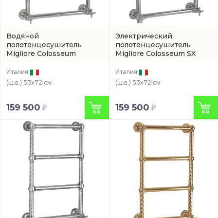
Водяной
Электрический
полотенцесушитель
полотенцесушитель
Migliore Colosseum
Migliore Colosseum SX
(20289)
(20281)
Италия
Италия
(ш.в.)
53x72 см.
(ш.в.)
53x72 см
159 500
159 500