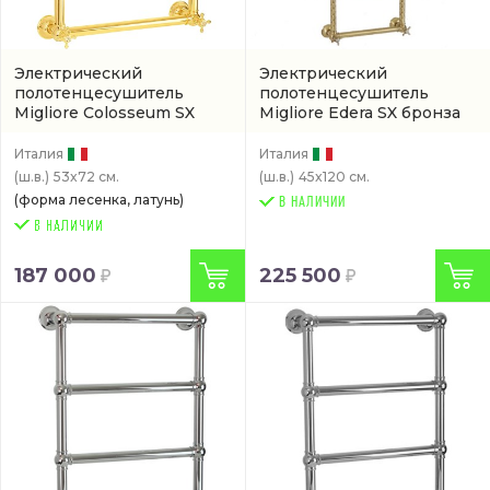
Электрический
Электрический
полотенцесушитель
полотенцесушитель
Migliore Colosseum SX
Migliore Edera SX бронза
(20280)
(20301)
Италия
Италия
(ш.в.)
53x72 см.
(ш.в.)
45x120 см.
(форма лесенка, латунь)
В НАЛИЧИИ
187 000
225 500