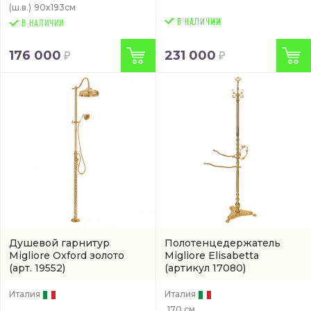
(ш.в.)
90x193см
В НАЛИЧИИ
176 000
231 000
Душевой гарнитур
Полотенцедержатель
Migliore Oxford золото
Migliore Elisabetta
(арт. 19552)
(артикул 17080)
Италия
Италия
170 см.