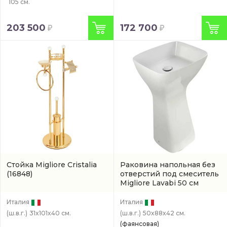
105 см.
203 500
172 700
Стойка Migliore Cristalia
Раковина напольная без
(16848)
отверстий под смеситель
Migliore Lavabi 50 см
(32083)
Италия
Италия
(ш.в.г.)
31x101x40 см.
(ш.в.г.)
50x88x42 см.
(фаянсовая)