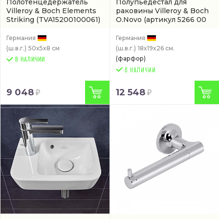
Полотенцедержатель
Полупьедестал для
Villeroy & Boch Elements
раковины Villeroy & Boch
Striking
(TVA15200100061)
O.Novo
(артикул 5266 00
01)
Германия
Германия
(ш.в.г.)
50x5x8 см
(ш.в.г.)
18x19x26 см.
(фарфор)
В НАЛИЧИИ
9 048
12 548