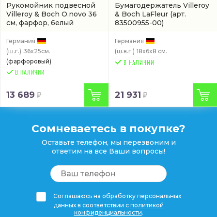
Рукомойник подвесной
Бумагодержатель Villeroy
Villeroy & Boch O.novo 36
& Boch LaFleur
(арт.
см, фарфор, белый
83500955-00)
глянец/white alpin
(43423601)
Германия
Германия
(ш.г.)
36x25см.
(ш.в.г.)
18x6x8 см.
(фарфоровый)
В НАЛИЧИИ
13 689
21 931
Сомневаетесь в покупке?
Оставьте телефон, мы перезвоним и
ответим на все Ваши вопросы!
Соглашаюсь на обработку персональных
данных в соответствии с
политикой
конфиденциальности
.