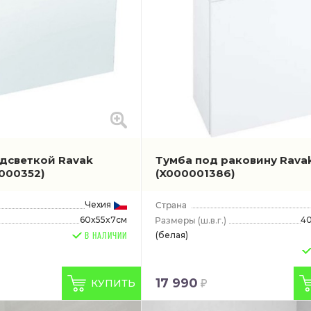
одсветкой Ravak
Тумба под раковину Rava
000352)
(X000001386)
Чехия
60x55x7см
40
(ш.в.г.)
(белая)
В НАЛИЧИИ
17 990
КУПИТЬ