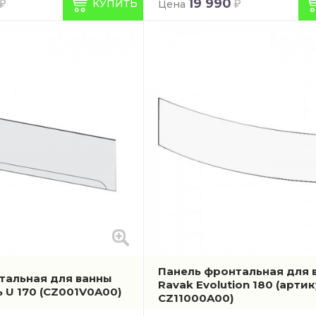
19 990
КУПИТЬ
Цена
Панель фронтальная для 
тальная для ванны
Ravak Evolution 180
(артик
ь U 170
(CZ001V0A00)
CZ11000A00)