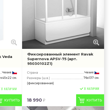
Фиксированный элемент Ravak
k Veda
Supernova APSV-75
(арт.
95030102Z1)
Чехия
Чехия
x45x22 см.
76x137 см.
(ш.в.)
(фиксированная)
В НАЛИЧИИ
18 990
КУПИТЬ
КУПИТЬ