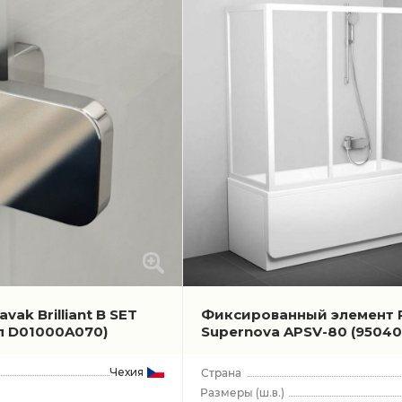
vak Brilliant B SET
Фиксированный элемент 
л D01000A070)
Supernova APSV-80
(95040
Чехия
(ш.в.)