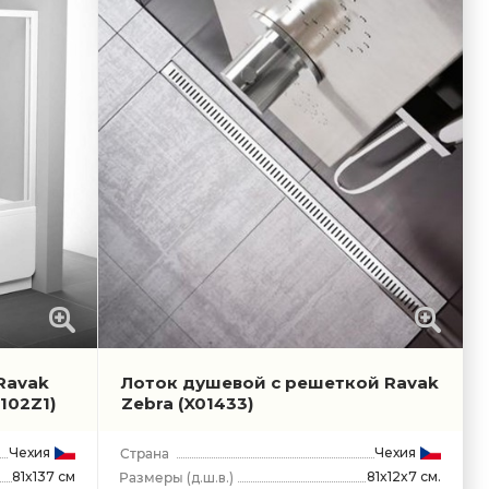
Ravak
Лоток душевой с решеткой Ravak
102Z1)
Zebra
(X01433)
Чехия
Чехия
81x137 см
81x12x7 см.
(д.ш.в.)