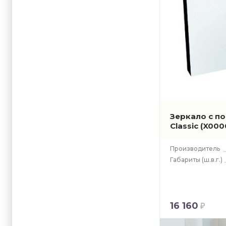
Зеркало с п
Classic
(X000
Производитель
Габариты
(ш.в.г.)
16 160