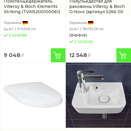
Полотенцедержатель
Полупьедестал для
Villeroy & Boch Elements
раковины Villeroy & Boch
Striking
(TVA15200100061)
O.Novo
(артикул 5266 00
01)
Германия
Германия
(ш.в.г.)
50x5x8 см
(ш.в.г.)
18x19x26 см.
(фарфор)
В НАЛИЧИИ
9 048
12 548