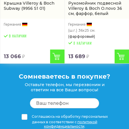
Крышка Villeroy & Boch
Рукомойник подвесной
Subway
(9956 S1 01)
Villeroy & Boch O.novo 36
см, фарфор, белый
глянец/white alpin
(арт.
43423601)
Германия
Германия
(ш.г.)
36x25 см.
В НАЛИЧИИ
(фарфоровый)
13 066
13 689
Сомневаетесь в покупке?
Оставьте телефон, мы перезвоним и
ответим на все Ваши вопросы!
Соглашаюсь на обработку персональных
данных в соответствии с
политикой
конфиденциальности
.