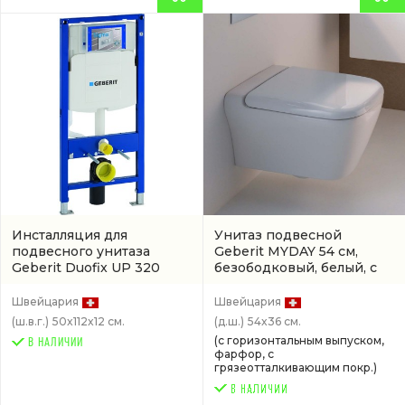
Инсталляция для
Унитаз подвесной
подвесного унитаза
Geberit MYDAY 54 см,
Geberit Duofix UP 320
безободковый, белый, с
Sigma 12
(111.300.00.5)
покрытием keratect
(201460600)
Швейцария
Швейцария
(ш.в.г.)
50x112x12 см.
(д.ш.)
54x36 см.
(с горизонтальным выпуском,
В НАЛИЧИИ
фарфор, с
грязеотталкивающим покр.)