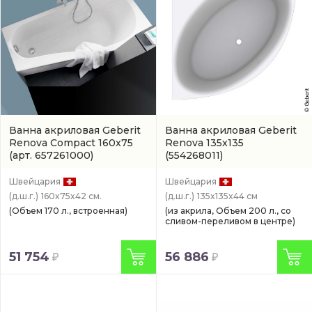
Ванна акриловая Geberit
Ванна акриловая Geberit
Renova Compact 160x75
Renova 135x135
(арт. 657261000)
(554268011)
Швейцария
Швейцария
(д.ш.г.)
160x75x42 см.
(д.ш.г.)
135x135x44 см
(Объем 170 л., встроенная)
(из акрила, Объем 200 л., со
сливом-переливом в центре)
51 754
56 886