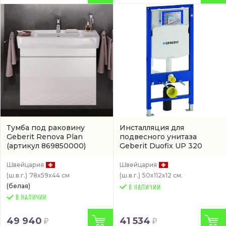
Тумба под раковину
Инсталляция для
Geberit Renova Plan
подвесного унитаза
(артикул 869850000)
Geberit Duofix UP 320
Sigma 12
(арт. 111.950.00.6)
Швейцария
Швейцария
(ш.в.г.)
78x59x44 см
(ш.в.г.)
50x112x12 см.
(белая)
В НАЛИЧИИ
49 940
41 534