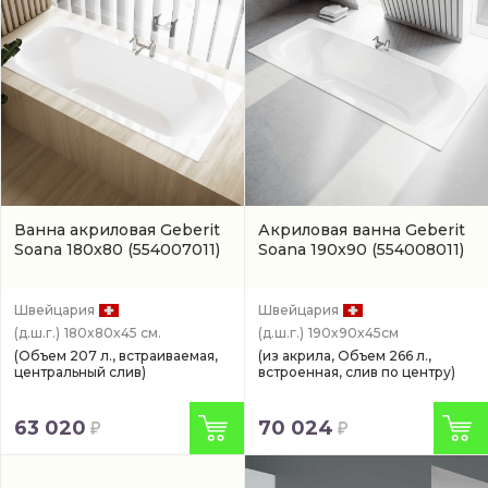
Ванна акриловая Geberit
Акриловая ванна Geberit
Soana 180x80
(554007011)
Soana 190x90
(554008011)
Швейцария
Швейцария
(д.ш.г.)
180x80x45 см.
(д.ш.г.)
190x90x45см
(Объем 207 л., встраиваемая,
(из акрила, Объем 266 л.,
центральный слив)
встроенная, слив по центру)
63 020
70 024