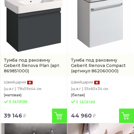
Тумба под раковину
Тумба под раковину
Geberit Renova Plan
(арт.
Geberit Renova Compact
869851000)
(артикул 862060000)
Швейцария
Швейцария
(ш.в.г.)
78x59x44 см.
(ш.в.г.)
55x60x34 см.
(матовая)
(белая)
В НАЛИЧИИ
39 146
44 960