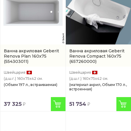
Ванна акриловая Geberit
Ванна акриловая Geberit
Renova Plan 160x75
Renova Compact 160x75
(554303011)
(657260000)
Швейцария
Швейцария
(д.ш.г.)
160x75x42 см.
(д.ш.г.)
160x75x42 см.
(Объем 197 л., встраиваемая)
(материал акрил, Объем 170 л.,
встроенная)
37 325
51 754