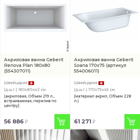
Акриловая ванна Geberit
Акриловая ванна Geberit
Renova Plan 180x80
Soana 170x75
(артикул
(554307011)
554006011)
Швейцария
Швейцария
(д.ш.г.)
180x80x42 см.
(д.ш.г.)
170x75x45 см.
(акриловая, Объем 219 л.,
(материал акрил, Объем 228
встраиваемая, перелив по
л.)
центру)
56 886
61 271