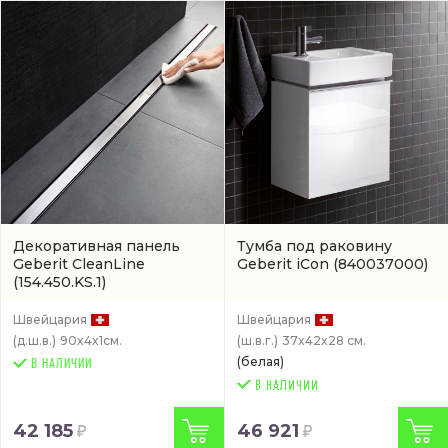
Декоративная панель
Тумба под раковину
Geberit CleanLine
Geberit iCon
(840037000)
(154.450.KS.1)
Швейцария
Швейцария
(д.ш.в.)
90x4x1см.
(ш.в.г.)
37x42x28 см.
(белая)
В НАЛИЧИИ
42 185
46 921