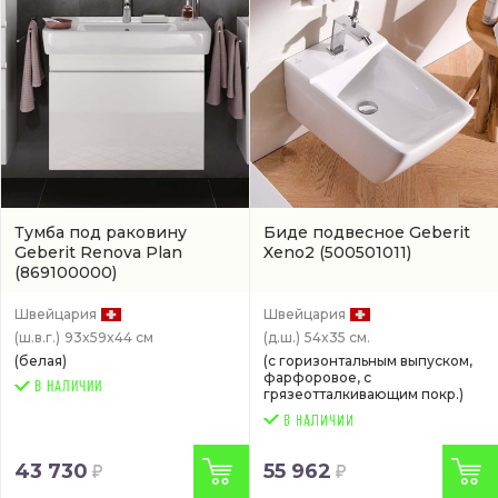
Тумба под раковину
Биде подвесное Geberit
Geberit Renova Plan
Xeno2
(500501011)
(869100000)
Швейцария
Швейцария
(ш.в.г.)
93x59x44 см
(д.ш.)
54x35 см.
(белая)
(с горизонтальным выпуском,
фарфоровое, с
В НАЛИЧИИ
грязеотталкивающим покр.)
43 730
55 962