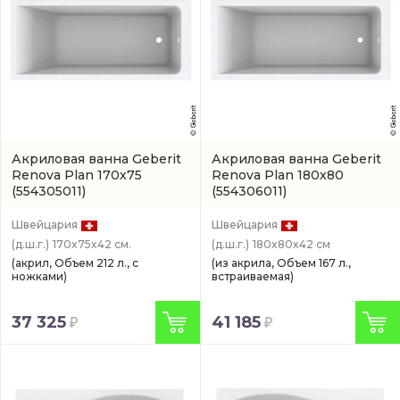
Акриловая ванна Geberit
Акриловая ванна Geberit
Renova Plan 170x75
Renova Plan 180x80
(554305011)
(554306011)
Швейцария
Швейцария
(д.ш.г.)
170x75x42 см.
(д.ш.г.)
180x80x42 см
(акрил, Объем 212 л., с
(из акрила, Объем 167 л.,
ножками)
встраиваемая)
37 325
41 185