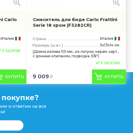
i Carlo
Смеситель для биде Carlo Frattini
Serie 18 хром
(F3282CR)
Италия
Италия
5x13x14 см.
(ш.в.г.)
В НАЛИЧИИ
(Длина излива 101 мм., из латуни, керам. карт.,
с донным клапаном, подводка 3/8")
9 009
КУПИТЬ
КУПИТЬ
 покупке?
им и ответим на все
ы!