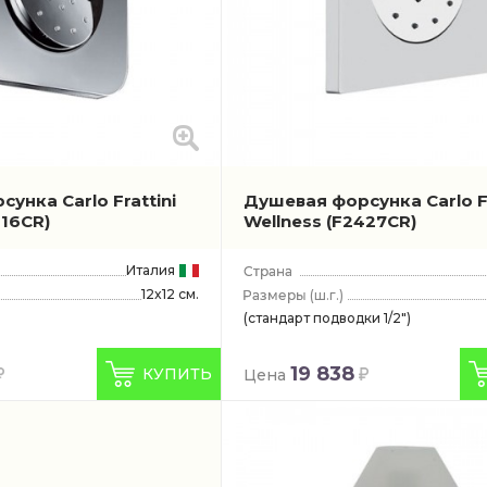
унка Carlo Frattini
Душевая форсунка Carlo Fr
416CR)
Wellness
(F2427CR)
Италия
12x12 см.
(ш.г.)
(стандарт подводки 1/2")
19 838
КУПИТЬ
Цена