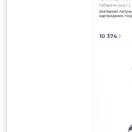
Габариты
(ш.в.г.)
(материал латунь
картриджем, подв
10 374