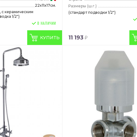
22x11x17см.
(ш.г.)
, с керамическим
(стандарт подводки 1/2")
одка 1/2")
В НАЛИЧИИ
11 193
КУПИТЬ