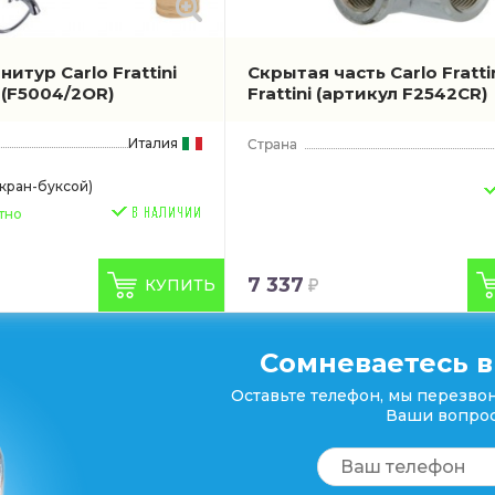
итур Carlo Frattini
Скрытая часть Carlo Frattin
о
(F5004/2OR)
Frattini
(артикул F2542CR)
Италия
 кран-буксой)
тно
7 337
КУПИТЬ
Сомневаетесь в
Оставьте телефон, мы перезвон
Ваши вопрос