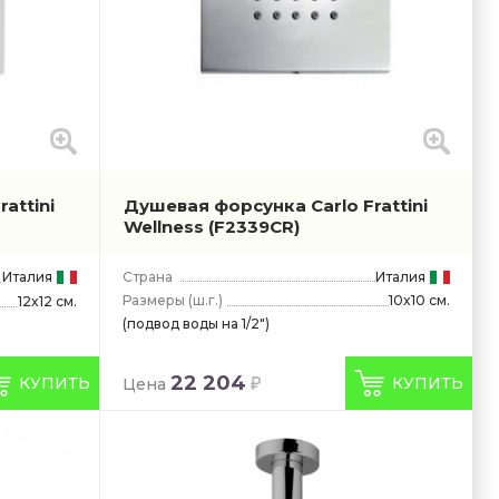
attini
Душевая форсунка Carlo Frattini
Wellness
(F2339CR)
Италия
Страна
Италия
Размеры
(ш.г.)
10x10 см.
12x12 см.
(подвод воды на 1/2")
22 204
КУПИТЬ
КУПИТЬ
Цена