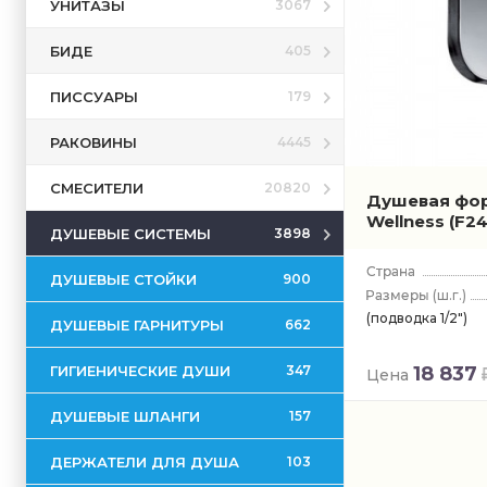
УНИТАЗЫ
3067
БИДЕ
405
ПИССУАРЫ
179
РАКОВИНЫ
4445
СМЕСИТЕЛИ
20820
Душевая форс
Wellness
(F2
ДУШЕВЫЕ СИСТЕМЫ
3898
ДУШЕВЫЕ СТОЙКИ
900
(ш.г.)
(подводка 1/2")
ДУШЕВЫЕ ГАРНИТУРЫ
662
ГИГИЕНИЧЕСКИЕ ДУШИ
18 837
347
Цена
ДУШЕВЫЕ ШЛАНГИ
157
ДЕРЖАТЕЛИ ДЛЯ ДУША
103