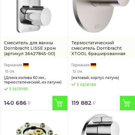
Смеситель для ванны
Термостатический
Dornbracht LISSE хром
смеситель Dornbracht
(артикул 36427845-00)
XTOOL брашированная
платина матовая
(36503979-06)
Германия
Германия
15 см.
12 см.
(Длина излива 60 мм.,
(матовый, корпус латунь)
термостатический, из латуни)
В НАЛИЧИИ
140 686
119 882