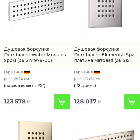
Душевая форсунка
Душевая форсунка
Dornbracht Water Modules
Dornbracht Elemental Spa
хром
(36 517 979-00)
платина матовая
(36 515
979-06)
Германия
Германия
(в.г.)
6x24 см.
(ш.г.)
12x12 см
(подвод воды на 1/2")
(1/2 дюйма)
123 578
128 037