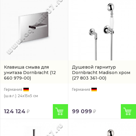
Клавиша смыва для
Душевой гарнитур
унитаза Dornbracht
(12
Dornbracht Madison хром
660 979-00)
(27 803 361-00)
Германия
Германия
(ш.в.г.)
24x15x5 см
124 124
99 099