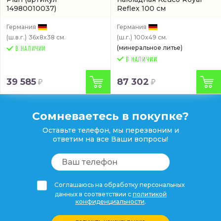
14980010037)
Reflex 100 см
(34071311001)
Германия
Германия
(ш.в.г.)
36x8x38 см.
(ш.г.)
100x49 см.
(минеральное литье)
В НАЛИЧИИ
39 585
87 302
Сомневаетесь в покупке?
Оставьте телефон, мы перезвоним и
ответим на все Ваши вопросы!
Соглашаюсь на обработку персональных
данных в соответствии с
политикой
конфиденциальности
.