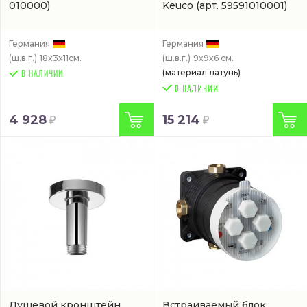
010000)
Keuco
(арт. 59591010001)
Германия
Германия
(ш.в.г.)
18x3x11см.
(ш.в.г.)
9x9x6 см.
(материал латунь)
В НАЛИЧИИ
4 928
15 214
Душевой кронштейн
Встраиваемый блок