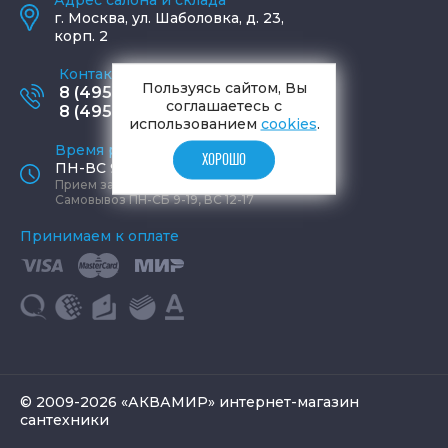
г.
Москва
,
ул. Шаболовка, д. 23,
корп. 2
Контактные телефоны
Пользуясь сайтом, Вы
8 (495) 795-77-65
соглашаетесь с
8 (495) 797-11-67
использованием
cookies
.
Время работы офиса
ХОРОШО
ПН-ВС 9:00 - 19:00
Прием заказов круглосуточно
Самовывоз ПН-СБ 9-19, ВС 12-17
Принимаем к оплате
© 2009-2026 «АКВАМИР» интернет-магазин
сантехники