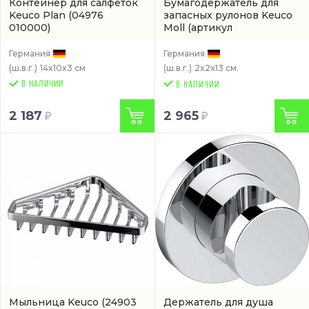
Контейнер для салфеток
Бумагодержатель для
Keuco Plan
(04976
запасных рулонов Keuco
010000)
Moll
(артикул
12763010000)
Германия
Германия
(ш.в.г.)
14x10x3 см
(ш.в.г.)
2x2x13 см.
В НАЛИЧИИ
2 187
2 965
Мыльница Keuco
(24903
Держатель для душа