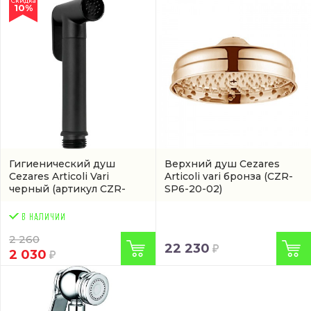
Скидка
10%
Гигиенический душ
Верхний душ Cezares
Cezares Articoli Vari
Articoli vari бронза
(CZR-
черный
(артикул CZR-
SP6-20-02)
ID2-NOP)
2 260
22 230
2 030