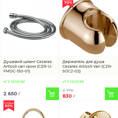
70%
Душевой шланг Cezares
Держатель для душа
Articoli vari хром
(CZR-U-
Cezares Articoli Vari
(CZR-
FMDC-150-01)
SOC2-02)
2 770
2 650
830
Скидка
50%