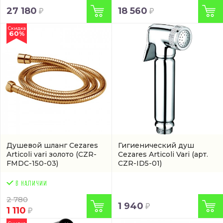
27 180
18 560
Скидка
60%
Душевой шланг Cezares
Гигиенический душ
Articoli vari золото
(CZR-
Cezares Articoli Vari
(арт.
FMDC-150-03)
CZR-ID5-01)
2 780
1 940
1 110