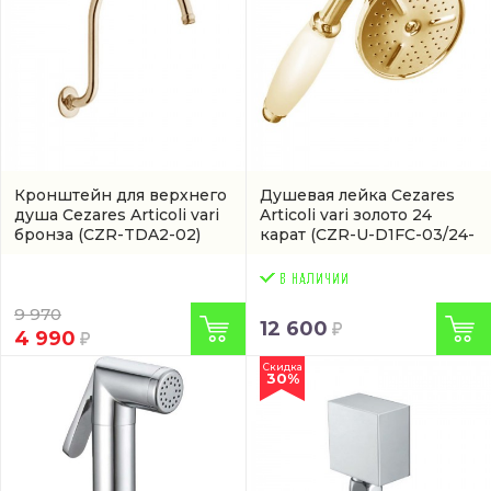
Кронштейн для верхнего
Душевая лейка Cezares
душа Cezares Articoli vari
Articoli vari золото 24
бронза
(CZR-TDA2-02)
карат
(CZR-U-D1FC-03/24-
Bi)
9 970
12 600
4 990
Скидка
30%