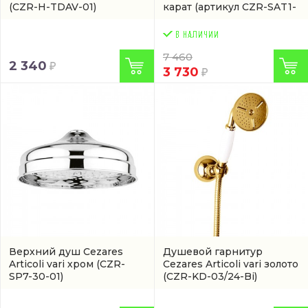
(CZR-H-TDAV-01)
карат
(артикул CZR-SAT1-
03/24)
7 460
2 340
3 730
Верхний душ Cezares
Душевой гарнитур
Articoli vari хром
(CZR-
Cezares Articoli vari золото
SP7-30-01)
(CZR-KD-03/24-Bi)