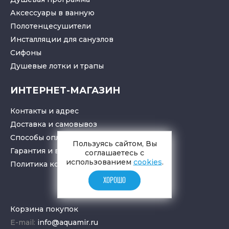
Аксессуары в ванную
Полотенцесушители
Инсталляции для санузлов
Cифоны
Душевые лотки
и
трапы
ИНТЕРНЕТ-МАГАЗИН
Контакты и адрес
Доставка и самовывоз
Способы оплаты
Пользуясь сайтом, Вы
Гарантия и возврат товара
соглашаетесь с
использованием
cookies
.
Политика конфиденциальности
ХОРОШО
Корзина покупок
E-mail:
info@aquamir.ru