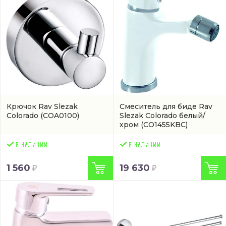
Крючок Rav Slezak
Смеситель для биде Rav
Colorado
(COA0100)
Slezak Colorado белый/
хром
(CO1455KBC)
1 560
19 630