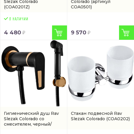
Slezak Colorado
Colorado
(артикул
(COA0201Z)
COA0501)
4 480
9 570
Гигиенический душ Rav
Стакан подвесной Rav
Slezak Colorado со
Slezak Colorado
(COA0202)
смесителем, черный/
золото
(CO347-1CMATZ)