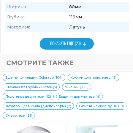
Ширина:
80мм.
Глубина:
119мм.
Материал:
Латунь
ПОКАЗАТЬ ЕЩЕ (23)
СМОТРИТЕ ТАКЖЕ
Еще из коллекции Colorado (104)
Крючки для полотенец (13)
Стаканы для зубных щеток (3)
Мыльницы (5)
Полотенцедержатели (12)
Ершики для унитаза (4)
Дозаторы для мыла (диспенсеры) (2)
Гигиенические души (10)
Смесители (55)