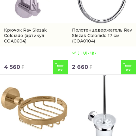
Крючок Rav Slezak
Полотенцедержатель Rav
Colorado
(артикул
Slezak Colorado 17 см
COA0604)
(COA0104)
4 560
2 660