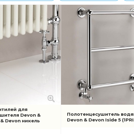
нтилей для
Полотенцесушитель водя
шителя Devon &
Devon & Devon Iside 5
(1PR
 & Devon никель