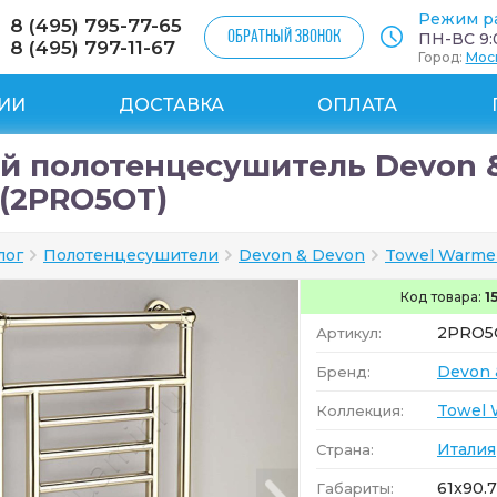
Режим р
8 (495) 795-77-65
ОБРАТНЫЙ ЗВОНОК
ПН-ВС 9:0
8 (495) 797-11-67
Город:
Мос
ИИ
ДОСТАВКА
ОПЛАТА
й полотенцесушитель Devon & 
 (2PRO5OT)
лог
Полотенцесушители
Devon & Devon
Towel Warme
Код товара:
1
2PRO5
Артикул:
Devon 
Бренд:
Towel 
Коллекция:
Италия
Страна:
61x90.7
Габариты: