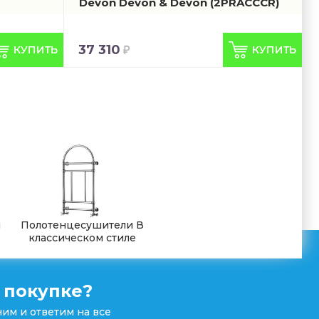
Devon Devon & Devon
(2PRACCCR)
37 310
и
Полотенцесушители В
классическом стиле
 покупке?
им и ответим на все