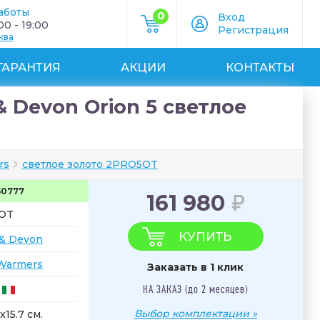
аботы
0
Вход
0 - 19:00
Регистрация
ква
ГАРАНТИЯ
АКЦИИ
КОНТАКТЫ
Devon Orion 5 светлое
rs
светлое золото 2PRO5OT
50777
161 980
OT
КУПИТЬ
& Devon
Warmers
Заказать в 1 клик
НА ЗАКАЗ (до 2 месяцев)
Выбор комплектации »
x15.7 см.