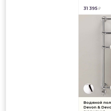
31 395
Водяной по
Devon & Devo