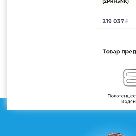
(2PRH3NK)
219 037
Товар пред
Полотенцес
Водян