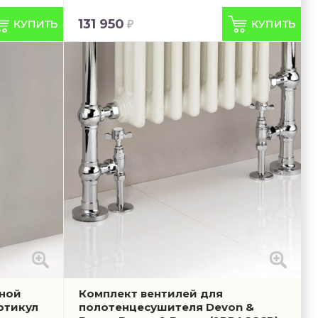
131 950
ной
Комплект вентилей для
ртикул
полотенцесушителя Devon &