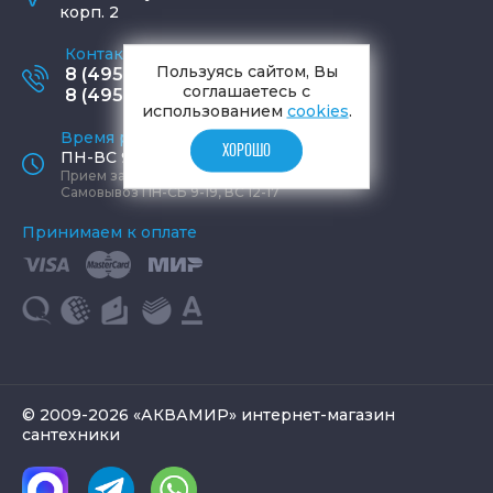
корп. 2
Контактные телефоны
Пользуясь сайтом, Вы
8 (495) 795-77-65
соглашаетесь с
8 (495) 797-11-67
использованием
cookies
.
Время работы офиса
ХОРОШО
ПН-ВС 9:00 - 19:00
Прием заказов круглосуточно
Самовывоз ПН-СБ 9-19, ВС 12-17
Принимаем к оплате
© 2009-2026 «АКВАМИР» интернет-магазин
сантехники