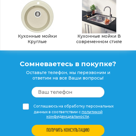
Кухонные мойки
Кухонные мойки В
Круглые
современном стиле
Сомневаетесь в покупке?
Оставьте телефон, мы перезвоним и
ответим на все Ваши вопросы!
Соглашаюсь на обработку персональных
данных в соответствии с
политикой
конфиденциальности
.
ПОЛУЧИТЬ КОНСУЛЬТАЦИЮ