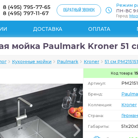
Режим р
8 (495) 795-77-65
ОБРАТНЫЙ ЗВОНОК
ПН-ВС 9:0
8 (495) 797-11-67
Город:
Мос
ИИ
ДОСТАВКА
ОПЛАТА
я мойка Paulmark Kroner 51 с
лог
Кухонные мойки
Paulmark
Kroner
51 см PM21515
Код товара:
1
PM2151
Артикул:
Paulma
Бренд:
Kroner
Коллекция:
Герман
Страна:
51x20x5
Габариты: