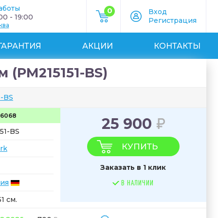
аботы
0
Вход
0 - 19:00
Регистрация
ква
ГАРАНТИЯ
АКЦИИ
КОНТАКТЫ
м (PM215151-BS)
1-BS
56068
25 900
51-BS
КУПИТЬ
rk
Заказать в 1 клик
ия
В НАЛИЧИИ
1 см.