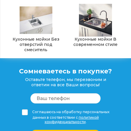
Кухонные мойки Без
Кухонные мойки В
отверстий под
современном стиле
смеситель
Сомневаетесь в покупке?
Оставьте телефон, мы перезвоним и
ответим на все Ваши вопросы!
Соглашаюсь на обработку персональных
данных в соответствии с
политикой
конфиденциальности
.