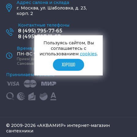
Адрес салона и склада
г.
Москва
,
ул. Шаболовка, д. 23,
корп. 2
Контактные телефоны
8 (495) 795-77-65
8 (495) 797-11-67
Пользуясь сайтом, Вы
соглашаетесь с
Время работы офиса
использованием
cookies
.
ПН-ВС 9:00 - 19:00
Прием заказов круглосуточно
Самовывоз ПН-СБ 9-19, ВС 12-17
ХОРОШО
Принимаем к оплате
© 2009-2026 «АКВАМИР» интернет-магазин
сантехники