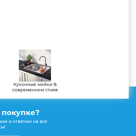
Кухонные мойки В
современном стиле
 покупке?
им и ответим на все
ы!