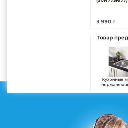
(SUN77SRi77)
3 990
Товар пред
Кухонные м
нержавеюще