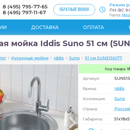
Режим р
8 (495) 795-77-65
ОБРАТНЫЙ ЗВОНОК
ПН-ВС 9:0
8 (495) 797-11-67
Город:
Мос
ИИ
ДОСТАВКА
ОПЛАТА
я мойка Iddis Suno 51 см (SUN
лог
Кухонные мойки
Iddis
Suno
51 см SUN51S0i77
Код товара:
1
SUN51S
Артикул:
Iddis
Бренд:
Suno
Коллекция:
Россия
Страна:
51x18x5
Габариты: