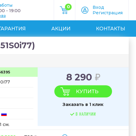
аботы
0
Вход
0 - 19:00
Регистрация
ква
ГАРАНТИЯ
АКЦИИ
КОНТАКТЫ
51S0i77)
56395
8 290
0i77
КУПИТЬ
Заказать в 1 клик
В НАЛИЧИИ
1 см.